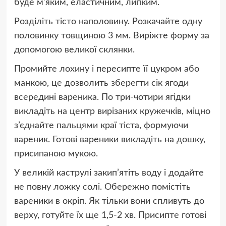
буде м’яким, еластичним, липким.
Розділіть тісто наполовину. Розкачайте одну
половинку товщиною 3 мм. Виріжте форму за
допомогою великої склянки.
Промийте лохину і пересипте її цукром або
манкою, це дозволить зберегти сік ягоди
всередині вареника. По три-чотири ягідки
викладіть на центр вирізаних кружечків, міцно
з’єднайте пальцями краї тіста, формуючи
вареник. Готові вареники викладіть на дошку,
присипаною мукою.
У великій каструлі закип’ятіть воду і додайте
не повну ложку солі. Обережно помістіть
вареники в окріп. Як тільки вони спливуть до
верху, готуйте їх ще 1,5-2 хв. Присипте готові