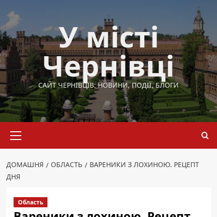
Перейти
до
У місті
вмісту
Чернівці
САЙТ ЧЕРНІВЦІВ: НОВИНИ, ПОДІЇ, БЛОГИ
Основне
меню
ДОМАШНЯ
ОБЛАСТЬ
ВАРЕНИКИ З ЛОХИНОЮ. РЕЦЕПТ
ДНЯ
Область
Вареники з лохиною. Рецепт