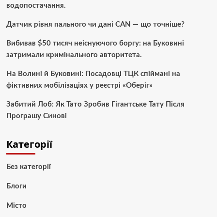
водопостачання.
Датчик рівня пального чи дані CAN — що точніше?
Вибивав $50 тисяч неіснуючого боргу: на Буковині
затримали кримінального авторитета.
На Волині й Буковині: Посадовці ТЦК спіймані на
фіктивних мобілізаціях у реєстрі «Оберіг»
Забитий Лоб: Як Тато Зробив Гігантське Тату Після
Програшу Синові
Категорії
Без категорії
Блоги
Місто