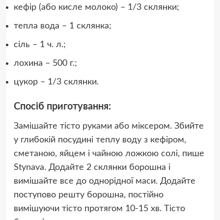
кефір (або кисле молоко) – 1/3 склянки;
тепла вода – 1 склянка;
сіль – 1 ч. л.;
лохина – 500 г.;
цукор – 1/3 склянки.
Спосіб приготування:
Замішайте тісто руками або міксером. Збийте
у глибокій посудині теплу воду з кефіром,
сметаною, яйцем і чайною ложкою солі, пише
Stynava. Додайте 2 склянки борошна і
вимішайте все до однорідної маси. Додайте
поступово решту борошна, постійно
вимішуючи тісто протягом 10-15 хв. Тісто