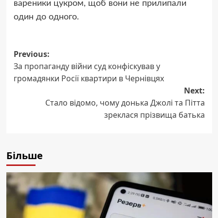
вареники цукром, щоб вони не прилипали
один до одного.
Post
Previous:
За пропаганду війни суд конфіскував у
navigation
громадянки Росії квартири в Чернівцях
Next:
Стало відомо, чому донька Джолі та Пітта
зреклася прізвища батька
Більше