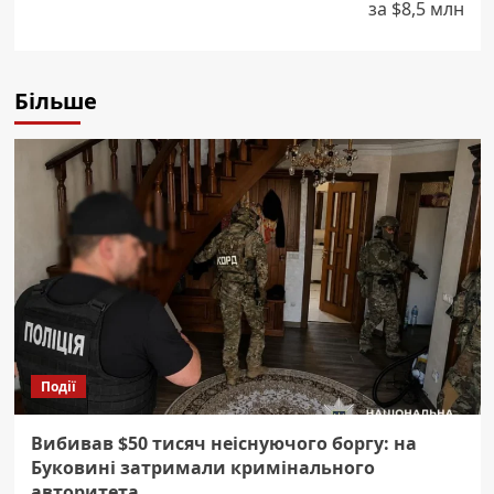
за $8,5 млн
Більше
Події
Вибивав $50 тисяч неіснуючого боргу: на
Буковині затримали кримінального
авторитета.