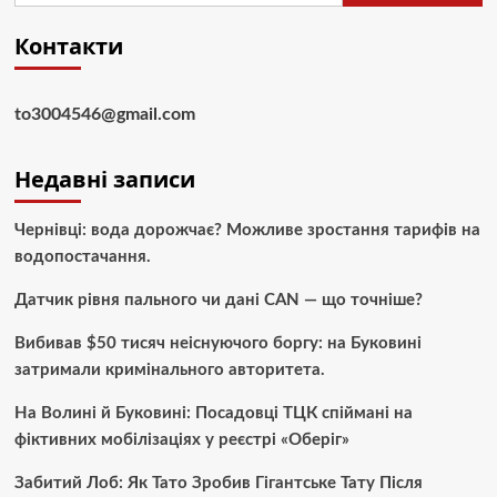
Контакти
to3004546@gmail.com
Недавні записи
Чернівці: вода дорожчає? Можливе зростання тарифів на
водопостачання.
Датчик рівня пального чи дані CAN — що точніше?
Вибивав $50 тисяч неіснуючого боргу: на Буковині
затримали кримінального авторитета.
На Волині й Буковині: Посадовці ТЦК спіймані на
фіктивних мобілізаціях у реєстрі «Оберіг»
Забитий Лоб: Як Тато Зробив Гігантське Тату Після