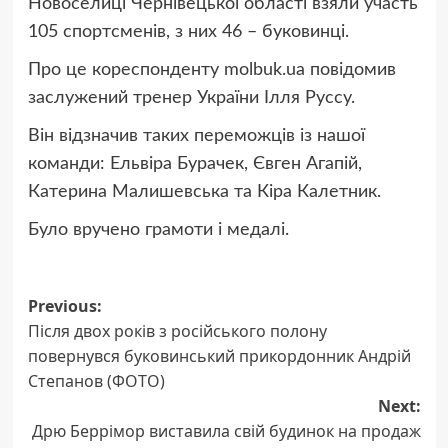
Новоселиці Чернівецької області взяли участь
105 спортсменів, з них 46 – буковинці.
Про це кореспонденту molbuk.ua повідомив
заслужений тренер України Ілля Руссу.
Він відзначив таких переможців із нашої
команди: Ельвіра Бурачек, Євген Агапій,
Катерина Малишевська та Кіра Калетник.
Було вручено грамоти і медалі.
Post
Previous:
Після двох років з російського полону
navigation
повернувся буковинський прикордонник Андрій
Степанов (ФОТО)
Next:
Дрю Беррімор виставила свій будинок на продаж