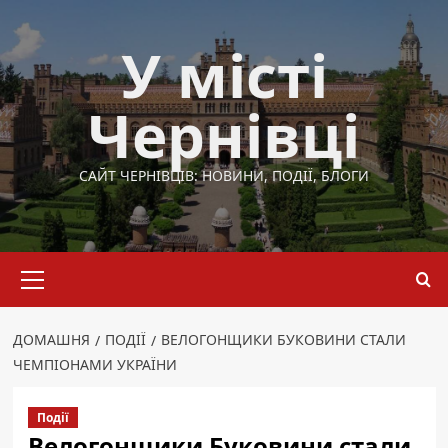
Перейти
до
У місті
вмісту
Чернівці
САЙТ ЧЕРНІВЦІВ: НОВИНИ, ПОДІЇ, БЛОГИ
Основне
меню
ДОМАШНЯ
ПОДІЇ
ВЕЛОГОНЩИКИ БУКОВИНИ СТАЛИ
ЧЕМПІОНАМИ УКРАЇНИ
Події
Велогонщики Буковини стали