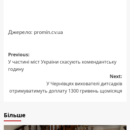
Джерело:
promin.cv.ua
Post
Previous:
У частині міст України скасують комендантську
navigation
годину
Next:
У Чернівцях вихователі дитсадків
отримуватимуть доплату 1300 гривень щомісяця
Більше