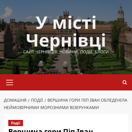
Перейти
до
У місті
вмісту
Чернівці
САЙТ ЧЕРНІВЦІВ: НОВИНИ, ПОДІЇ, БЛОГИ
Основне
меню
ДОМАШНЯ
ПОДІЇ
ВЕРШИНА ГОРИ ПІП ІВАН ОБЛЕДЕНІЛА
НЕЙМОВІРНИМИ МОРОЗНИМИ ВІЗЕРУНКАМИ
Події
Вершина гори Піп Іван