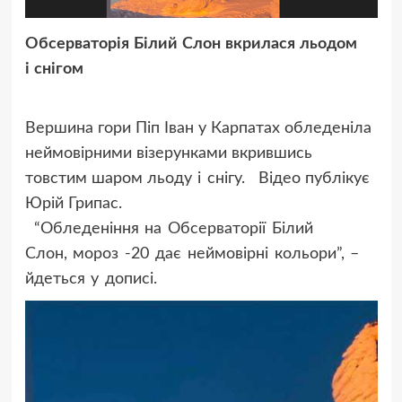
Обсерваторія Білий Слон
вкрилася льодом
і снігом
Вершина гори Піп Іван у Карпатах обледеніла
неймовірними візерунками вкрившись
товстим шаром
льоду і снігу.
Відео публікує
Юрій Грипас.
“Обледеніння на Обсерваторії Білий
Слон,
мороз -20 дає неймовірні кольори”, –
йдеться у дописі.