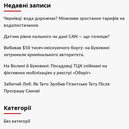
Недавні записи
Чернівці: вода дорожчає? Можливе зростання тарифів на
водопостачання.
Датчик рівня пального чи дані CAN — що точніше?
Вибивав $50 тисяч неіснуючого боргу: на Буковині
затримали кримінального авторитета.
На Волині й Буковині: Посадовці ТЦК спіймані на
фіктивних мобілізаціях у реєстрі «Оберіг»
Забитий Лоб: Як Тато Зробив Гігантське Тату Після
Програшу Синові
Категорії
Без категорії