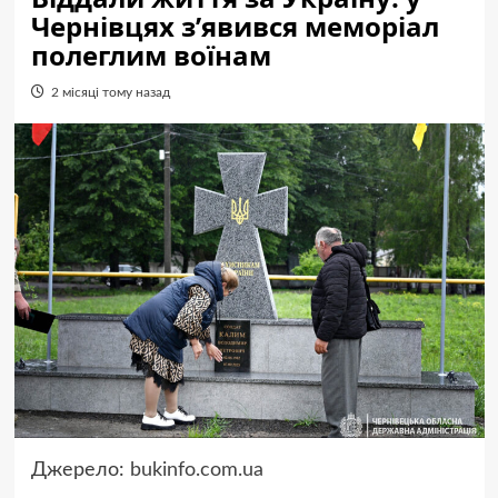
Чернівцях з’явився меморіал
полеглим воїнам
2 місяці тому назад
Джерело:
bukinfo.com.ua