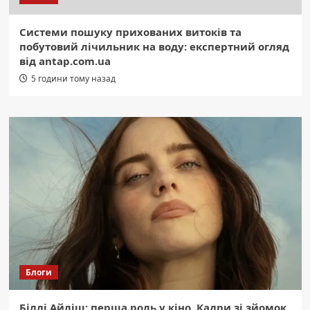
Системи пошуку прихованих витоків та
побутовий лічильник на воду: експертний огляд
від antap.com.ua
5 години тому назад
Блоги
Біллі Айліш: перша роль у кіно. Кадри зі зйомок