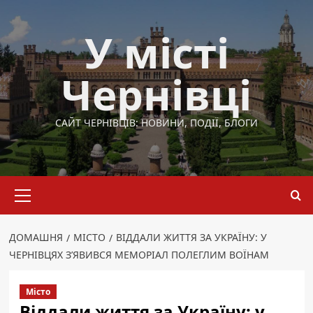
Перейти
до
У місті
вмісту
Чернівці
САЙТ ЧЕРНІВЦІВ: НОВИНИ, ПОДІЇ, БЛОГИ
Основне
меню
ДОМАШНЯ
МІСТО
ВІДДАЛИ ЖИТТЯ ЗА УКРАЇНУ: У
ЧЕРНІВЦЯХ З’ЯВИВСЯ МЕМОРІАЛ ПОЛЕГЛИМ ВОЇНАМ
Місто
Віддали життя за Україну: у