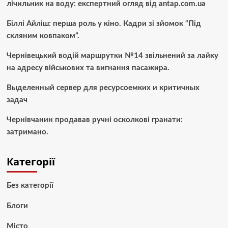
лічильник на воду: експертний огляд від antap.com.ua
Біллі Айліш: перша роль у кіно. Кадри зі зйомок “Під
скляним ковпаком”.
Чернівецький водій маршрутки №14 звільнений за лайку
на адресу військових та вигнання пасажира.
Выделенный сервер для ресурсоемких и критичных
задач
Чернівчанин продавав ручні осколкові гранати:
затримано.
Категорії
Без категорії
Блоги
Місто