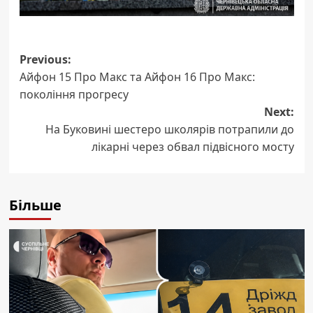
Post
Previous:
Айфон 15 Про Макс та Айфон 16 Про Макс:
navigation
покоління прогресу
Next:
На Буковині шестеро школярів потрапили до
лікарні через обвал підвісного мосту
Більше