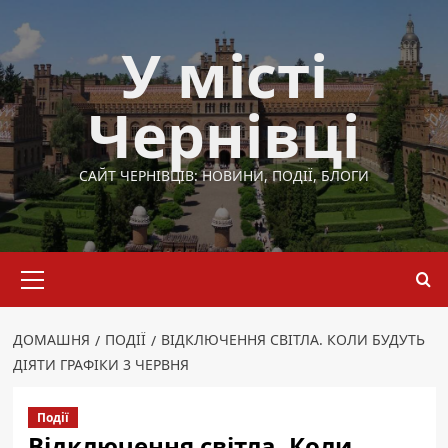
Перейти
до
У місті
вмісту
Чернівці
САЙТ ЧЕРНІВЦІВ: НОВИНИ, ПОДІЇ, БЛОГИ
Основне
меню
ДОМАШНЯ
ПОДІЇ
ВІДКЛЮЧЕННЯ СВІТЛА. КОЛИ БУДУТЬ
ДІЯТИ ГРАФІКИ 3 ЧЕРВНЯ
Події
Відключення світла. Коли