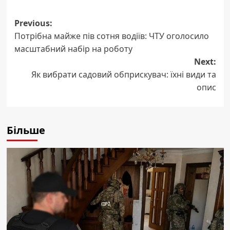
Post
Previous:
Потрібна майже пів сотня водіїв: ЧТУ оголосило
navigation
масштабний набір на роботу
Next:
Як вибрати садовий обприскувач: їхні види та
опис
Більше