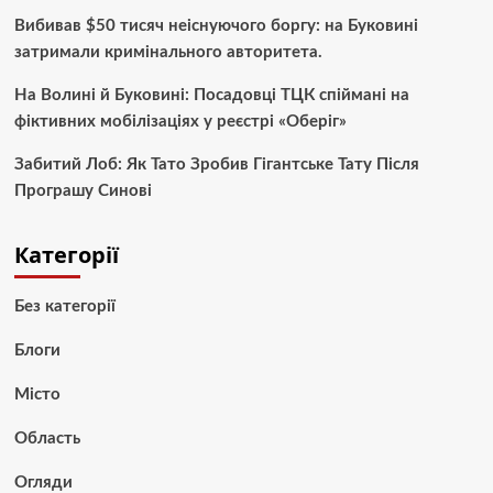
Вибивав $50 тисяч неіснуючого боргу: на Буковині
затримали кримінального авторитета.
На Волині й Буковині: Посадовці ТЦК спіймані на
фіктивних мобілізаціях у реєстрі «Оберіг»
Забитий Лоб: Як Тато Зробив Гігантське Тату Після
Програшу Синові
Категорії
Без категорії
Блоги
Місто
Область
Огляди