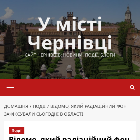
Перейти
до
У місті
вмісту
Чернівці
САЙТ ЧЕРНІВЦІВ: НОВИНИ, ПОДІЇ, БЛОГИ
Основне
меню
ДОМАШНЯ
ПОДІЇ
ВІДОМО, ЯКИЙ РАДІАЦІЙНИЙ ФОН
ЗАФІКСУВАЛИ СЬОГОДНІ В ОБЛАСТІ
Події
Відомо, який радіаційний фон