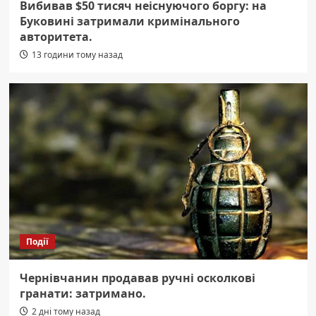
Вибивав $50 тисяч неіснуючого боргу: на
Буковині затримали кримінального
авторитета.
13 години тому назад
Події
Чернівчанин продавав ручні осколкові
гранати: затримано.
2 дні тому назад