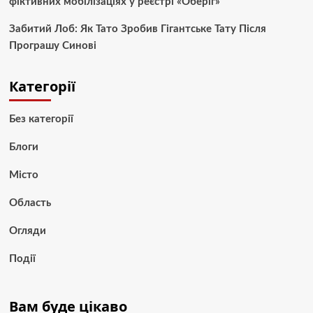
фіктивних мобілізаціях у реєстрі «Оберіг»
Забитий Лоб: Як Тато Зробив Гігантське Тату Після
Програшу Синові
Категорії
Без категорії
Блоги
Місто
Область
Огляди
Події
Вам буде цікаво