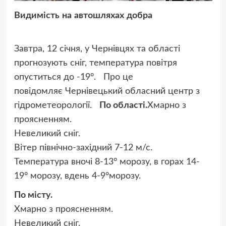
Видимість на автошляхах добра
Завтра, 12 січня, у Чернівцях та області
прогнозують сніг, температура повітря
опуститься до -19
°.
Про це
повідомляє Чернівецький обласний центр з
гідрометеорології.
По області.
Хмарно з
проясненням.
Невеликий сніг.
Вітер північно-західний 7-12 м/с.
Температура вночі 8-13° морозу, в горах 14-
19° морозу, вдень 4-9°морозу.
По місту.
Хмарно з проясненням.
Невеликий сніг.