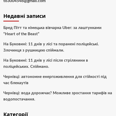
to3004546@gmail.com
Недавні записи
Бред Пітт та німецька вівчарка Uber: за лаштунками
“Heart of the Beast”
На Буковині: 11 днів у лісі та поранені поліцейські.
Злочинця з рушницею спіймали.
На Буковині: 11 днів у лісі після стрілянини в
поліцейських. Спіймано.
Чернівці: автономне енергоживлення для стійкості під
час блекаутів
Чернівці: вода дорожчає? Можливе зростання тарифів на
водопостачання.
Категорії