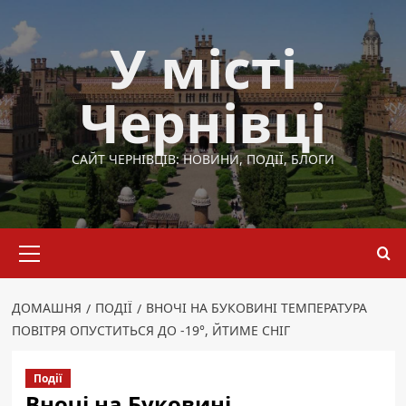
Перейти
до
У місті
вмісту
Чернівці
САЙТ ЧЕРНІВЦІВ: НОВИНИ, ПОДІЇ, БЛОГИ
Основне
меню
ДОМАШНЯ
ПОДІЇ
ВНОЧІ НА БУКОВИНІ ТЕМПЕРАТУРА
ПОВІТРЯ ОПУСТИТЬСЯ ДО -19°, ЙТИМЕ СНІГ
Події
Вночі на Буковині