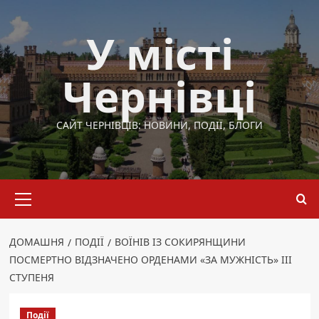
Перейти
до
У місті
вмісту
Чернівці
САЙТ ЧЕРНІВЦІВ: НОВИНИ, ПОДІЇ, БЛОГИ
Основне
меню
ДОМАШНЯ
ПОДІЇ
ВОЇНІВ ІЗ СОКИРЯНЩИНИ
ПОСМЕРТНО ВІДЗНАЧЕНО ОРДЕНАМИ «ЗА МУЖНІСТЬ» ІІІ
СТУПЕНЯ
Події