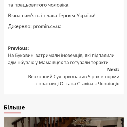
та працьовитого чоловіка.
Вічна пам’ять і слава Героям України!
Джерело:
promin.cv.ua
Post
Previous:
На Буковині затримали іноземців, які підпалили
navigation
адмінбувлю у Мамаївцях та готували теракти
Next:
Верховний Суд призначив 5 років тюрми
соратниці Остапа Стахіва з Чернівців
Більше