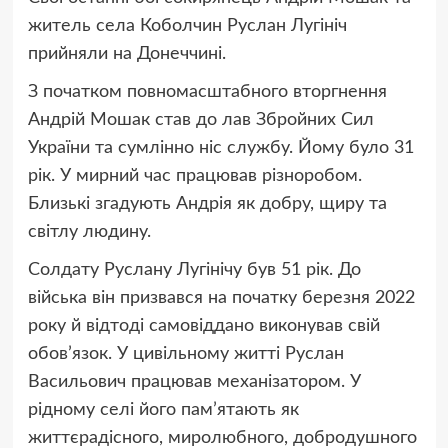
житель села Коболчин Руслан Лугініч
прийняли на Донеччині.
З початком повномасштабного вторгнення
Андрій Мошак став до лав Збройних Сил
України та сумлінно ніс службу. Йому було 31
рік. У мирний час працював різноробом.
Близькі згадують Андрія як добру, щиру та
світлу людину.
Солдату Руслану Лугінічу був 51 рік. До
війська він призвався на початку березня 2022
року й відтоді самовіддано виконував свій
обов’язок. У цивільному житті Руслан
Васильович працював механізатором. У
рідному селі його пам’ятають як
життєрадісного, миролюбного, добродушного