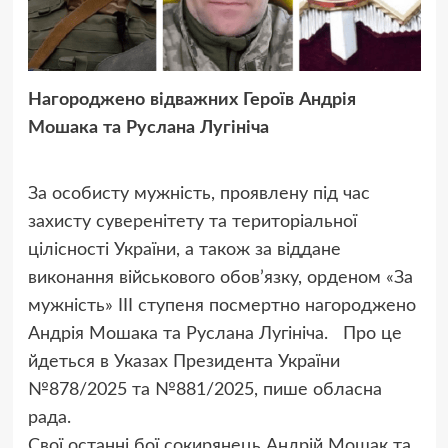
Нагороджено відважних Героїв Андрія
Мошака та Руслана Лугініча
За особисту мужність, проявлену під час
захисту суверенітету та територіальної
цілісності України, а також за віддане
виконання військового обов’язку, орденом «За
мужність» ІІІ ступеня посмертно нагороджено
Андрія Мошака та Руслана Лугініча. Про це
йдеться в Указах Президента України
№878/2025 та №881/2025, пише обласна
рада.
Свої останні бої сокирянець Андрій Мошак та