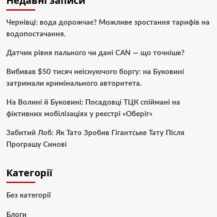
Недавні записи
Чернівці: вода дорожчає? Можливе зростання тарифів на
водопостачання.
Датчик рівня пального чи дані CAN — що точніше?
Вибивав $50 тисяч неіснуючого боргу: на Буковині
затримали кримінального авторитета.
На Волині й Буковині: Посадовці ТЦК спіймані на
фіктивних мобілізаціях у реєстрі «Оберіг»
Забитий Лоб: Як Тато Зробив Гігантське Тату Після
Програшу Синові
Категорії
Без категорії
Блоги