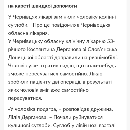
на кареті швидкої допомоги
У Чернівцях лікарі замінили чоловіку колінні
суглоби. Про це повідомляє Чернівецька
обласна лікарня.
У Чернівецьку обласну клінічну лікарню 53-
річного Костянтина Дергачова зі Слов’янська
Донецької області доправили на реанімобілі.
Чоловік уже втратив надію, що коли-небудь
зможе пересуватися самостійно. Лікарі
зробили пацієнту дві операції, в результаті
яких чоловік зміг вже самостійно
пересуватися.
«У чоловіка подагра, – розповідає дружина,
Лілія Дергачова. – Почали руйнуватися
кульшові суглоби. Суглоб у лівій нозі взагалі