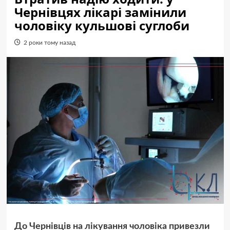
Чернівцях лікарі замінили
чоловіку кульшові суглоби
2 роки тому назад
До Чернівців на лікування чоловіка привезли