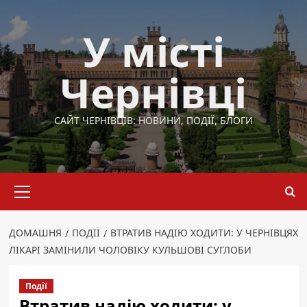
Перейти
до
У місті
вмісту
Чернівці
САЙТ ЧЕРНІВЦІВ: НОВИНИ, ПОДІЇ, БЛОГИ
Основне
меню
ДОМАШНЯ
ПОДІЇ
ВТРАТИВ НАДІЮ ХОДИТИ: У ЧЕРНІВЦЯХ
ЛІКАРІ ЗАМІНИЛИ ЧОЛОВІКУ КУЛЬШОВІ СУГЛОБИ
Події
Втратив надію ходити: у