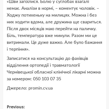
«Шви загоїлися. Болю у суглобах взагалі
немає. Аналізи в нормі, – коментує чоловік. –
Ходжу потихеньку на милицях. Можна і без
них ходити вдома, але дружина ще свариться.
Після двох місяців маю перейти на паличку.
Біль, температура вже минули. Разом ми це
витримали. Це дуже важко. Але було бажання
і терпіння».
Записатися на консультацію до фахівців
відділення ортопедії і травматології
Чернівецької обласної клінічної лікарні можна
за номером: 050 103 07 35
Джерело:
promin.cv.ua
Post
Previous: