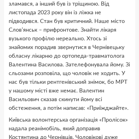
зламався, а інший був із тріщиною. Від
листопада 2023 року він із ліжка не
підводився. Стан був критичний. Наше місто
Слов’янськ – прифронтове. Знайти лікаря
вузького профілю нереально. Хтось зі
знайомих порадив звернутися в Чернівецьку
обласну лікарню до ортопеда-травматолога
Валентина Василова. Зателефонувала йому. Зі
сльозами розповіла, що чоловік не ходить. У
нас був тільки рентгенівський знімок, бо МРТ
у нашому місті вже немає. Валентин
Васильович сказав скинути йому всі
обстеження, а потім написав: «Приїжджайте».
Київська волонтерська організація «Пролісок»
надала реанімобіль, який доправив
Костянтина до Чернівців. Чоловікові дуже