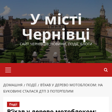
Перейти
до
У місті
вмісту
Чернівці
САЙТ ЧЕРНІВЦІВ: НОВИНИ, ПОДІЇ, БЛОГИ
Основне
меню
ДОМАШНЯ
ПОДІЇ
В’ЇХАВ У ДЕРЕВО МОТОБЛОКОМ: НА
БУКОВИНІ СТАЛАСЯ ДТП З ПОТЕРПІЛИМ
Події
В’їхав у дерево мотоблоком: