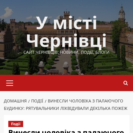
Перейти
до
У місті
вмісту
Чернівці
САЙТ ЧЕРНІВЦІВ: НОВИНИ, ПОДІЇ, БЛОГИ
Основне
меню
ДОМАШНЯ
ПОДІЇ
ВИНЕСЛИ ЧОЛОВІКА З ПАЛАЮЧОГО
БУДИНКУ: РЯТУВАЛЬНИКИ ЛІКВІДУВАЛИ ДЕКІЛЬКА ПОЖЕЖ
Події
Винесли чоловіка з палаючого