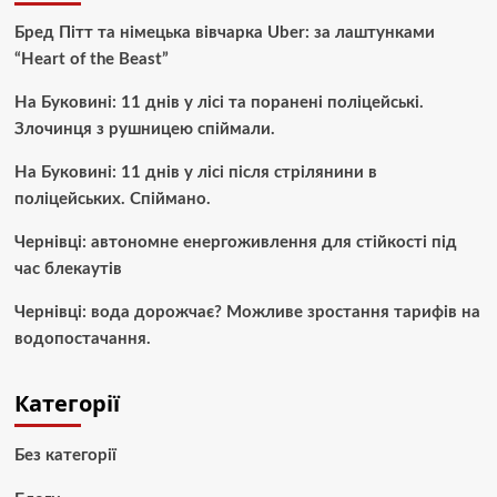
Бред Пітт та німецька вівчарка Uber: за лаштунками
“Heart of the Beast”
На Буковині: 11 днів у лісі та поранені поліцейські.
Злочинця з рушницею спіймали.
На Буковині: 11 днів у лісі після стрілянини в
поліцейських. Спіймано.
Чернівці: автономне енергоживлення для стійкості під
час блекаутів
Чернівці: вода дорожчає? Можливе зростання тарифів на
водопостачання.
Категорії
Без категорії