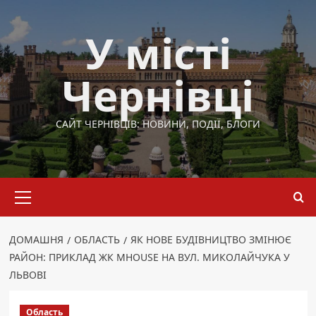
Перейти
до
У місті
вмісту
Чернівці
САЙТ ЧЕРНІВЦІВ: НОВИНИ, ПОДІЇ, БЛОГИ
Основне
меню
ДОМАШНЯ
ОБЛАСТЬ
ЯК НОВЕ БУДІВНИЦТВО ЗМІНЮЄ
РАЙОН: ПРИКЛАД ЖК MHOUSE НА ВУЛ. МИКОЛАЙЧУКА У
ЛЬВОВІ
Область