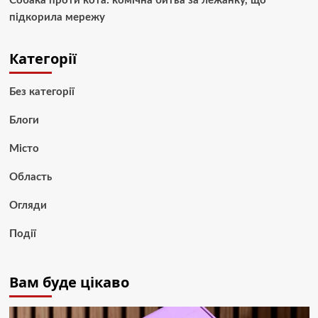
Собака проти кота: комічна битва за лежанку, що
підкорила мережу
Категорії
Без категорії
Блоги
Місто
Область
Огляди
Події
Вам буде цікаво