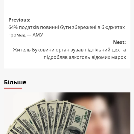
Post
Previous:
64% податків повинні бути збережені в бюджетах
navigation
громад — АМУ
Next:
Житель Буковини організував підпільний цех та
підробляв алкоголь відомих марок
Більше