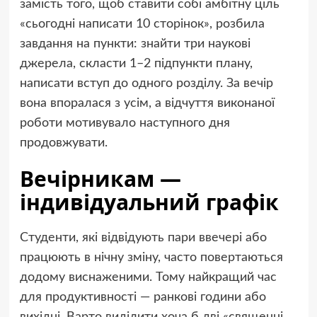
замість того, щоб ставити собі амбітну ціль
«сьогодні написати 10 сторінок», розбила
завдання на пункти: знайти три наукові
джерела, скласти 1–2 підпункти плану,
написати вступ до одного розділу. За вечір
вона впоралася з усім, а відчуття виконаної
роботи мотивувало наступного дня
продовжувати.
Вечірникам —
індивідуальний графік
Студенти, які відвідують пари ввечері або
працюють в нічну зміну, часто повертаються
додому виснаженими. Тому найкращий час
для продуктивності — ранкові години або
вихідні. Варто виділити хоча б дві «священні