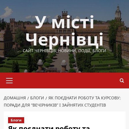
Перейти
до
У місті
вмісту
Чернівці
САЙТ ЧЕРНІВЦІВ: НОВИНИ, ПОДІЇ, БЛОГИ
Основне
меню
ДОМАШНЯ
БЛОГИ
ЯК ПОЄДНАТИ РОБОТУ ТА КУРСОВУ:
ПОРАДИ ДЛЯ “ВЕЧІРНИКІВ” І ЗАЙНЯТИХ СТУДЕНТІВ
Блоги
Як поєднати роботу та