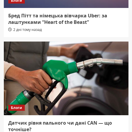
Блоги
Бред Пітт та німецька вівчарка Uber: за
лаштунками “Heart of the Beast”
2 дні тому назад
Блоги
Датчик рівня пального чи дані CAN — що
точніше?