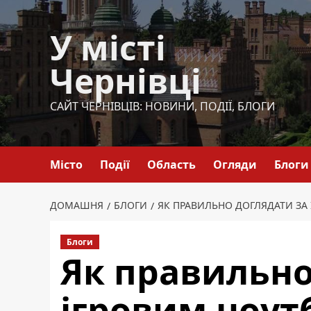
Перейти
до
У місті
вмісту
Чернівці
САЙТ ЧЕРНІВЦІВ: НОВИНИ, ПОДІЇ, БЛОГИ
Місто
Події
Область
Огляди
Блоги
ДОМАШНЯ
БЛОГИ
ЯК ПРАВИЛЬНО ДОГЛЯДАТИ ЗА 
Блоги
Як правильно
ігровим ноут