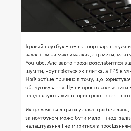
Ігровий ноутбук – це як спорткар: потужни
важкі ігри на максималках, стрімити, монт
YouTube. Але варто трохи розслабитися в д
шуміти, ноут гріється як плитка, а FPS в ул
Найчастіше причина в тому, що користувачі
обслуговування. Це не просто «почистити е
продовжують життя пристрою і зберігають 
Якщо хочеться грати у свіжі ігри без лагів
за ноутбуком може бути мало – іноді заліз
налаштування і не миритися з просіданням