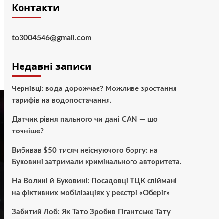
Контакти
to3004546@gmail.com
Недавні записи
Чернівці: вода дорожчає? Можливе зростання
тарифів на водопостачання.
Датчик рівня пального чи дані CAN — що
точніше?
Вибивав $50 тисяч неіснуючого боргу: на
Буковині затримали кримінального авторитета.
На Волині й Буковині: Посадовці ТЦК спіймані
на фіктивних мобілізаціях у реєстрі «Оберіг»
Забитий Лоб: Як Тато Зробив Гігантське Тату