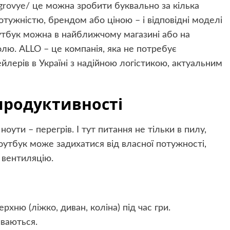
igrovye/
це можна зробити буквально за кілька
отужністю, брендом або ціною – і відповідні моделі
утбук можна в найближчому магазині або на
олю. ALLO – це компанія, яка не потребує
йлерів в Україні з надійною логістикою, актуальним
продуктивності
оути – перегрів. І тут питання не тільки в пилу,
ноутбук може задихатися від власної потужності,
 вентиляцію.
рхню (ліжко, диван, коліна) під час гри.
иваються.