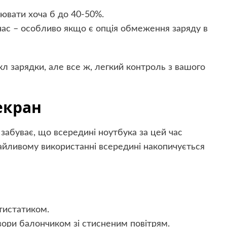
ювати хоча б до 40-50%.
час – особливо якщо є опція обмеження заряду в
л зарядки, але все ж, легкий контроль з вашого
екран
 забуває, що всередині ноутбука за цей час
байливому використанні всередині накопичується
тистатиком.
твори балончиком зі стисненим повітрям.