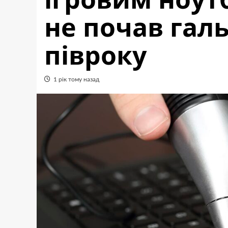
не почав гал
півроку
1 рік тому назад