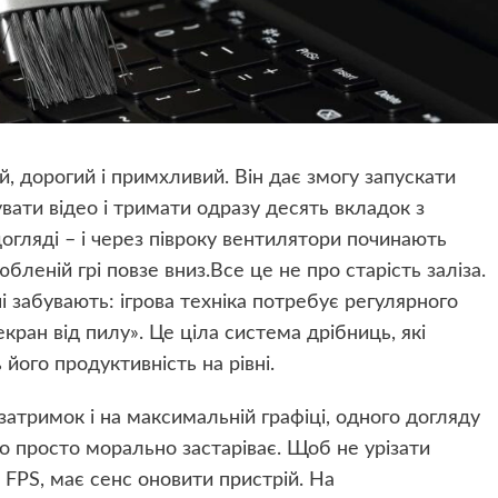
й, дорогий і примхливий. Він дає змогу запускати
увати відео і тримати одразу десять вкладок з
огляді – і через півроку вентилятори починають
юбленій грі повзе вниз.Все це не про старість заліза.
 забувають: ігрова техніка потребує регулярного
кран від пилу». Це ціла система дрібниць, які
його продуктивність на рівні.
, затримок і на максимальній графіці, одного догляду
о просто морально застаріває. Щоб не урізати
 FPS, має сенс оновити пристрій. На