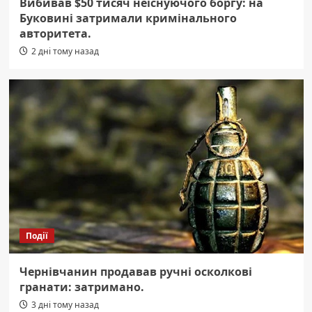
Вибивав $50 тисяч неіснуючого боргу: на
Буковині затримали кримінального
авторитета.
2 дні тому назад
Події
Чернівчанин продавав ручні осколкові
гранати: затримано.
3 дні тому назад