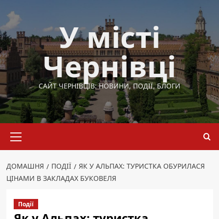
Перейти
до
У місті
вмісту
Чернівці
САЙТ ЧЕРНІВЦІВ: НОВИНИ, ПОДІЇ, БЛОГИ
Основне
меню
ДОМАШНЯ
ПОДІЇ
ЯК У АЛЬПАХ: ТУРИСТКА ОБУРИЛАСЯ
ЦІНАМИ В ЗАКЛАДАХ БУКОВЕЛЯ
Події
Як у Альпах: туристка