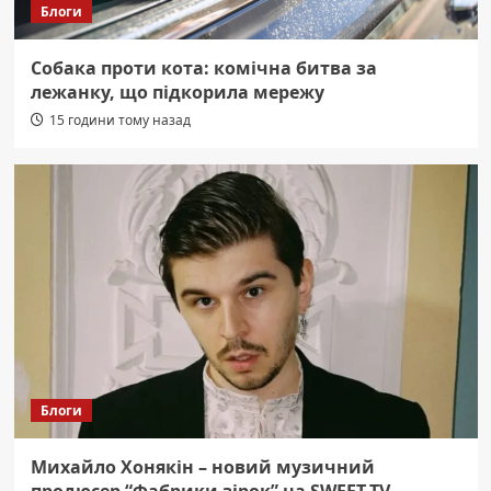
Блоги
Собака проти кота: комічна битва за
лежанку, що підкорила мережу
15 години тому назад
Блоги
Михайло Хонякін – новий музичний
продюсер “Фабрики зірок” на SWEET.TV