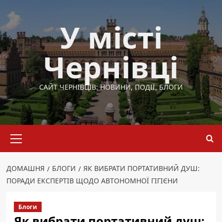
Перейти
до
У місті
вмісту
Чернівці
САЙТ ЧЕРНІВЦІВ: НОВИНИ, ПОДІЇ, БЛОГИ
Основне
меню
ДОМАШНЯ
БЛОГИ
ЯК ВИБРАТИ ПОРТАТИВНИЙ ДУШ:
ПОРАДИ ЕКСПЕРТІВ ЩОДО АВТОНОМНОЇ ГІГІЄНИ
Блоги
Як вибрати портативний душ: