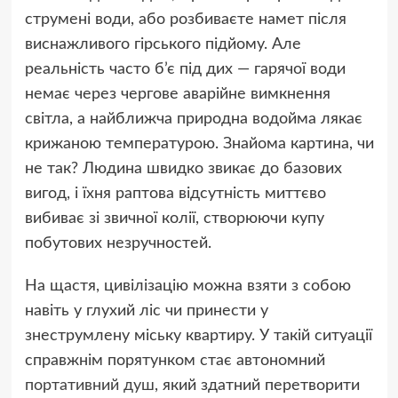
струмені води, або розбиваєте намет після
виснажливого гірського підйому. Але
реальність часто б’є під дих — гарячої води
немає через чергове аварійне вимкнення
світла, а найближча природна водойма лякає
крижаною температурою. Знайома картина, чи
не так? Людина швидко звикає до базових
вигод, і їхня раптова відсутність миттєво
вибиває зі звичної колії, створюючи купу
побутових незручностей.
На щастя, цивілізацію можна взяти з собою
навіть у глухий ліс чи принести у
знеструмлену міську квартиру. У такій ситуації
справжнім порятунком стає автономний
портативний душ
, який здатний перетворити