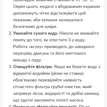
Окрім цього, моделі з вбудованим екраном
допоможуть чітко відстежувати цей
показник, аби купання залишалося
безпечним для шкіри.
Уникайте сухого ходу.
Ніколи не вмикайте
помпу до того, як опустите її у воду.
Робота «всуху» призводить до швидкого
перегріву двигуна та його миттєвого
виходу з ладу.
Очищуйте фільтри.
Якщо ви берете воду з
відкритої водойми (річки чи ставка),
обов’язково перевіряйте наявність
сітчастого фільтра грубої очистки, який
затримує пісок, водорості та дрібні камінці,
що здатні заклинити лопаті насоса.
Правильно зберігайте пристрій.
Після