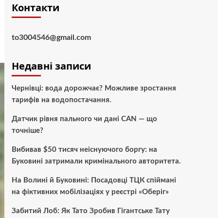
Контакти
to3004546@gmail.com
Недавні записи
Чернівці: вода дорожчає? Можливе зростання
тарифів на водопостачання.
Датчик рівня пального чи дані CAN — що
точніше?
Вибивав $50 тисяч неіснуючого боргу: на
Буковині затримали кримінального авторитета.
На Волині й Буковині: Посадовці ТЦК спіймані
на фіктивних мобілізаціях у реєстрі «Оберіг»
Забитий Лоб: Як Тато Зробив Гігантське Тату