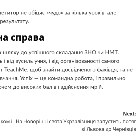
итор не обіцяє «чудо» за кілька уроків, але
результату.
на справа
 шляху до успішного складання ЗНО чи НМТ.
 від зусиль учня, і від організованості самого
т TeachMe, щоб знайти досвідченого фахівця, та не
чання. Успіх — це командна робота, і правильно
ем до високих балів і здійснення мрій.
Next:
ком і
На Новорічні свята Укрзалізниця запустить потяг
зі Львова до Чернівців