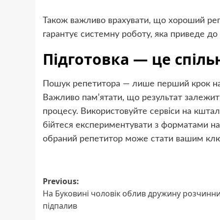
Також важливо врахувати, що хороший репет
гарантує системну роботу, яка приведе до 
Підготовка — це спіль
Пошук репетитора — лише перший крок на
Важливо пам’ятати, що результат залежить і
процесу. Використовуйте сервіси на кштал
бійтеся експериментувати з форматами нав
обраний репетитор може стати вашим ключ
Post
Previous:
На Буковині чоловік облив дружину розчинни
navigation
підпалив