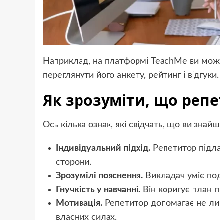
Наприклад, на платформі TeachMe ви може
переглянути його анкету, рейтинг і відгуки.
Як зрозуміти, що репе
Ось кілька ознак, які свідчать, що ви знай
Індивідуальний підхід.
Репетитор підла
сторони.
Зрозумілі пояснення.
Викладач уміє под
Гнучкість у навчанні.
Він коригує план п
Мотивація.
Репетитор допомагає не лише
власних силах.