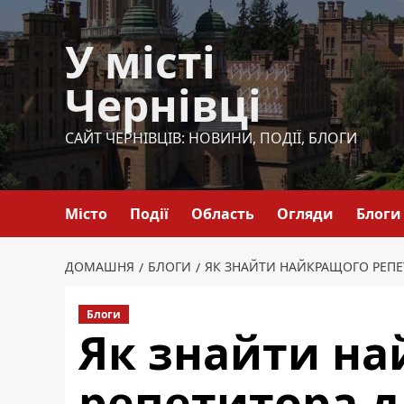
Перейти
до
У місті
вмісту
Чернівці
САЙТ ЧЕРНІВЦІВ: НОВИНИ, ПОДІЇ, БЛОГИ
Місто
Події
Область
Огляди
Блоги
ДОМАШНЯ
БЛОГИ
ЯК ЗНАЙТИ НАЙКРАЩОГО РЕПЕ
Блоги
Як знайти н
репетитора д