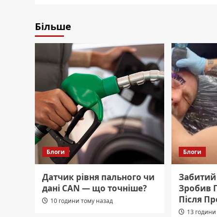
Більше
Блоги
Блоги
Датчик рівня пального чи
Забитий 
дані CAN — що точніше?
Зробив Г
Після П
10 години тому назад
13 години