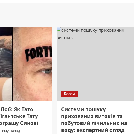
Блоги
Лоб: Як Тато
Системи пошуку
ігантське Тату
прихованих витоків та
рограшу Синові
побутовий лічильник на
воду: експертний огляд
 тому назад