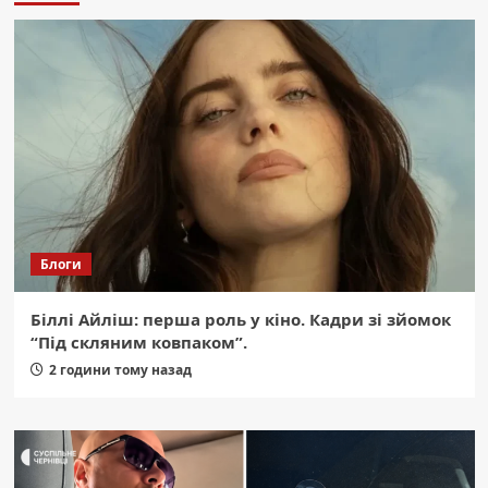
Блоги
Біллі Айліш: перша роль у кіно. Кадри зі зйомок
“Під скляним ковпаком”.
2 години тому назад