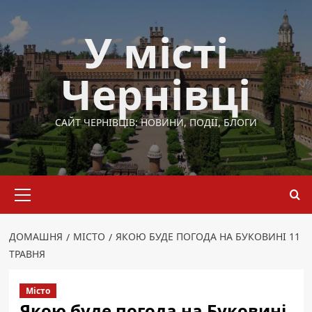
Перейти
до
У місті
вмісту
Чернівці
САЙТ ЧЕРНІВЦІВ: НОВИНИ, ПОДІЇ, БЛОГИ
Основне
меню
ДОМАШНЯ
МІСТО
ЯКОЮ БУДЕ ПОГОДА НА БУКОВИНІ 11
ТРАВНЯ
Місто
Якою буде погода на Буковині