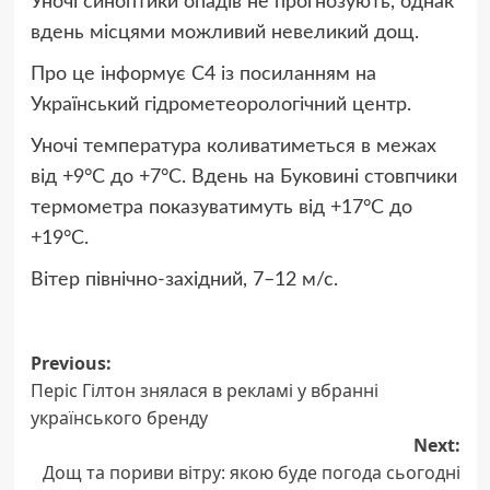
Уночі синоптики опадів не прогнозують, однак
вдень місцями можливий невеликий дощ.
Про це інформує С4 із посиланням на
Український гідрометеорологічний центр.
Уночі температура коливатиметься в межах
від +9°С до +7°С. Вдень на Буковині стовпчики
термометра показуватимуть від +17°С до
+19°С.
Вітер північно-західний, 7–12 м/с.
Post
Previous:
Періс Гілтон знялася в рекламі у вбранні
navigation
українського бренду
Next:
Дощ та пориви вітру: якою буде погода сьогодні