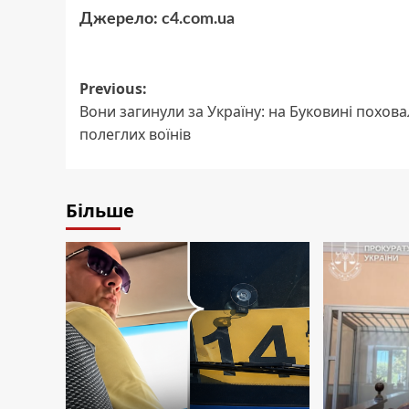
Джерело:
c4.com.ua
Post
Previous:
Вони загинули за Україну: на Буковині похов
navigation
полеглих воїнів
Більше