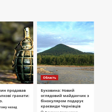
Область
нин продавав
Буковина: Новий
олкові гранати:
оглядовий майданчик з
о.
бінокуляром подарує
краєвиди Чернівців
тому назад