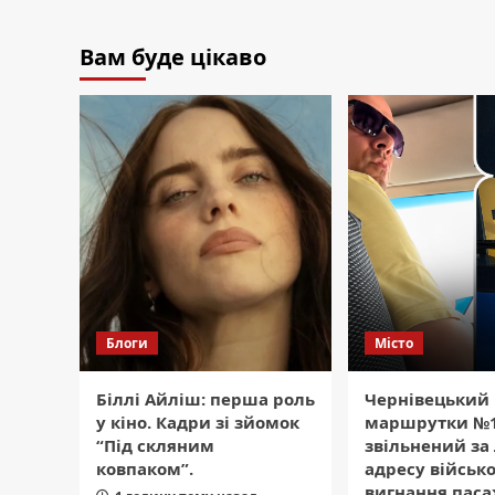
Вам буде цікаво
Блоги
Місто
Біллі Айліш: перша роль
Чернівецький 
у кіно. Кадри зі зйомок
маршрутки №
“Під скляним
звільнений за
ковпаком”.
адресу військ
вигнання паса