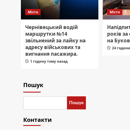
Місто
Місто
Чернівецький водій
Напідпит
маршрутки №14
років за
звільнений за лайку на
на Буков
адресу військових та
24 годин
вигнання пасажира.
1 годину тому назад
Пошук
Пошук
Контакти