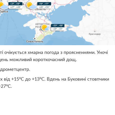
ті очікується хмарна погода з проясненнями. Уночі
вдень можливий короткочасний дощ.
ідрометцентр.
 від +15°С до +13°С. Вдень на Буковині стовпчики
+27°С.