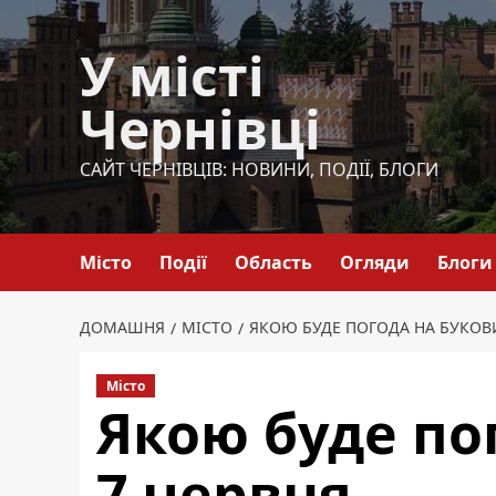
Перейти
до
У місті
вмісту
Чернівці
САЙТ ЧЕРНІВЦІВ: НОВИНИ, ПОДІЇ, БЛОГИ
Місто
Події
Область
Огляди
Блоги
ДОМАШНЯ
МІСТО
ЯКОЮ БУДЕ ПОГОДА НА БУКОВИ
Місто
Якою буде по
7 червня