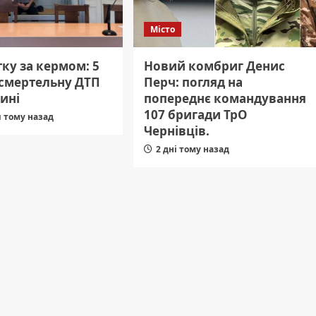
Місто
ку за кермом: 5
Новий комбриг Денис
 смертельну ДТП
Перч: погляд на
ині
попереднє командування
107 бригади ТрО
и тому назад
Чернівців.
2 дні тому назад