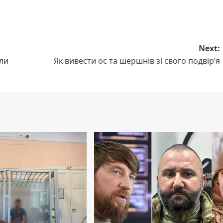
Next:
али
Як вивести ос та шершнів зі свого подвір’я