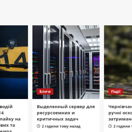
Блоги
Події
водій
Выделенный сервер для
Чернівча
14
ресурсоемких и
ручні оск
 лайку на
критичных задач
затриман
ових та
2 години тому назад
2 години 
жира.