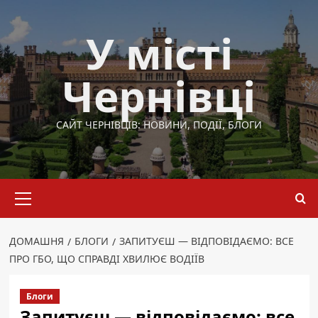
Перейти
до
У місті
вмісту
Чернівці
САЙТ ЧЕРНІВЦІВ: НОВИНИ, ПОДІЇ, БЛОГИ
Основне
меню
ДОМАШНЯ
БЛОГИ
ЗАПИТУЄШ — ВІДПОВІДАЄМО: ВСЕ
ПРО ГБО, ЩО СПРАВДІ ХВИЛЮЄ ВОДІЇВ
Блоги
Запитуєш — відповідаємо: все