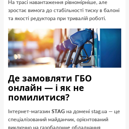
На трасі навантаження рівномірніше, але
зростає вимога до стабільності тиску в балоні
та якості редуктора при тривалій роботі.
Де замовляти ГБО
онлайн — і як не
помилитися?
Інтернет-магазин
STAG
на домені stag.ua — це
спеціалізований майданчик, орієнтований
виключно на газобалонне обладнання