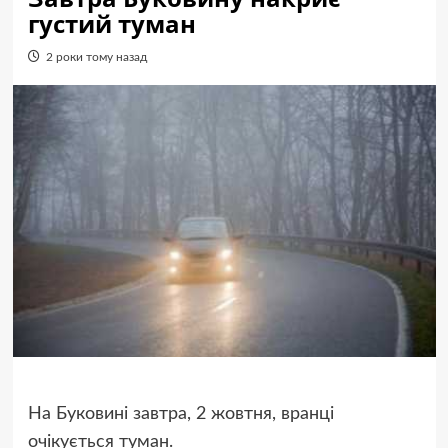
густий туман
2 роки тому назад
На Буковині завтра, 2 жовтня, вранці
очікується туман.