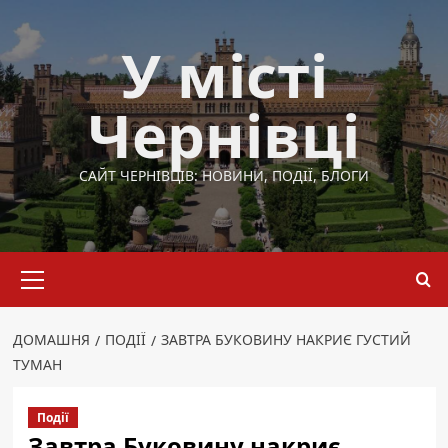
Перейти
до
У місті
вмісту
Чернівці
САЙТ ЧЕРНІВЦІВ: НОВИНИ, ПОДІЇ, БЛОГИ
Основне
меню
ДОМАШНЯ
ПОДІЇ
ЗАВТРА БУКОВИНУ НАКРИЄ ГУСТИЙ
ТУМАН
Події
Завтра Буковину накриє