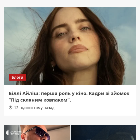
Блоги
Біллі Айліш: перша роль у кіно. Кадри зі зйомок
“Під скляним ковпаком”.
12 години тому назад