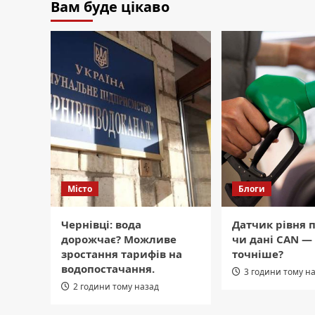
Вам буде цікаво
Місто
Блоги
Чернівці: вода
Датчик рівня 
дорожчає? Можливе
чи дані CAN —
зростання тарифів на
точніше?
водопостачання.
3 години тому н
2 години тому назад