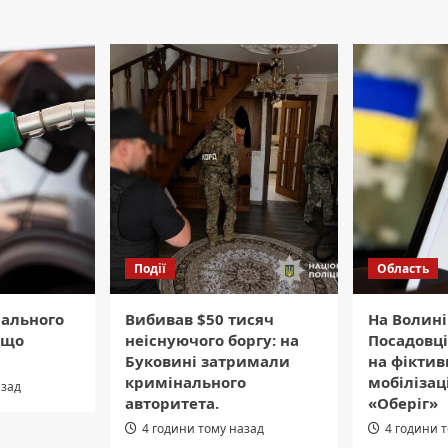
Події
Область
пального
Вибивав $50 тисяч
На Волині
 що
неіснуючого боргу: на
Посадовці
Буковині затримали
на фікти
кримінального
мобілізаці
азад
авторитета.
«Оберіг»
4 години тому назад
4 години 