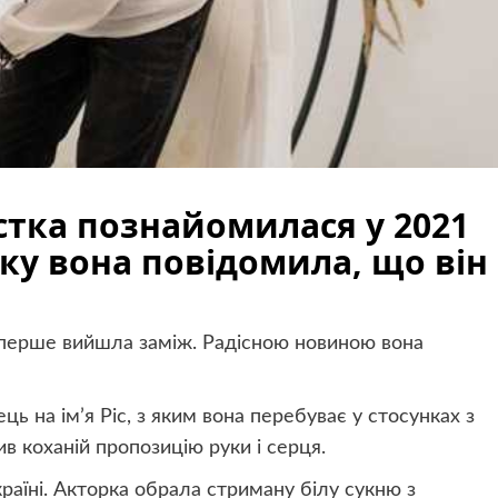
стка познайомилася у 2021
оку вона повідомила, що він
.
вперше вийшла заміж. Радісною новиною вона
ь на ім’я Ріс, з яким вона перебуває у стосунках з
ив коханій пропозицію руки і серця.
країні. Акторка обрала стриману білу сукню з