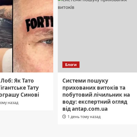
Блоги
Лоб: Як Тато
Системи пошуку
ігантське Тату
прихованих витоків та
рограшу Синові
побутовий лічильник на
воду: експертний огляд
тому назад
від antap.com.ua
1 день тому назад