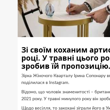
Зі своїм коханим арти
році. У травні цього р
зробив їй пропозицію
Зірка Жіночого Кварталу Ірина Сопонару 
поділилася в Instagram.
Відомо, що чоловік знаменитості – британец
2021 року. У травні минулого року він зроб
Щодо весілля, то закохані зіграли його в У