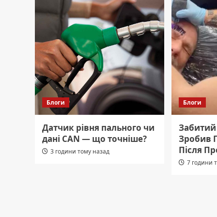
Блоги
Блоги
Датчик рівня пального чи
Забитий 
дані CAN — що точніше?
Зробив Г
Після П
3 години тому назад
7 години 