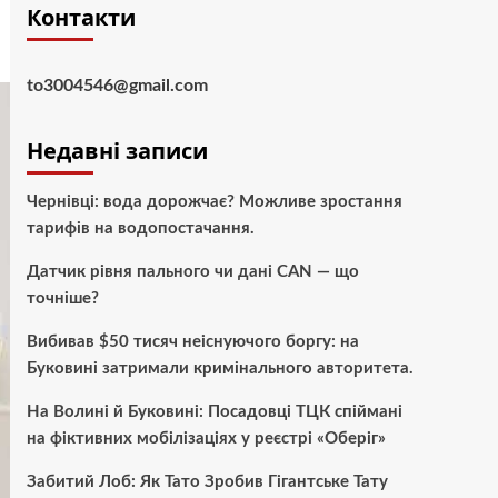
Контакти
to3004546@gmail.com
Недавні записи
Чернівці: вода дорожчає? Можливе зростання
тарифів на водопостачання.
Датчик рівня пального чи дані CAN — що
точніше?
Вибивав $50 тисяч неіснуючого боргу: на
Буковині затримали кримінального авторитета.
На Волині й Буковині: Посадовці ТЦК спіймані
на фіктивних мобілізаціях у реєстрі «Оберіг»
Забитий Лоб: Як Тато Зробив Гігантське Тату