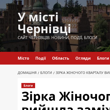
Перейти
до
У місті
вмісту
Чернівці
САЙТ ЧЕРНІВЦІВ: НОВИНИ, ПОДІЇ, БЛОГИ
Місто
Події
Область
Огляди
Блоги
ДОМАШНЯ
БЛОГИ
ЗІРКА ЖІНОЧОГО КВАРТАЛУ В
Блоги
Зірка Жіночо
вийшла замі