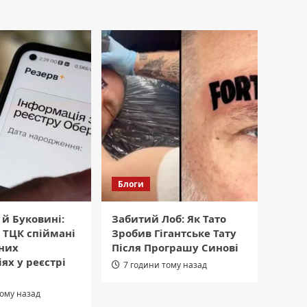
Блоги
 й Буковині:
Забитий Лоб: Як Тато
 ТЦК спіймані
Зробив Гігантське Тату
вних
Після Програшу Синові
ях у реєстрі
7 години тому назад
тому назад