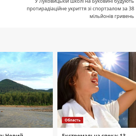
У Луковицькій школі на Буковині будують
протирадіаційне укриття зі спортзалом за 38
мільйонів гривень
Область
а: Новий
Екстремальна спека: 13