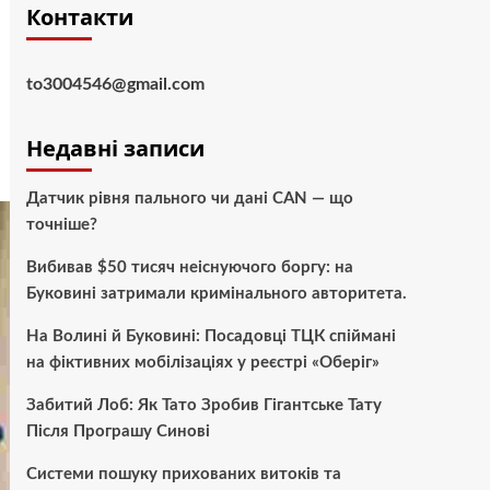
Контакти
to3004546@gmail.com
Недавні записи
Датчик рівня пального чи дані CAN — що
точніше?
Вибивав $50 тисяч неіснуючого боргу: на
Буковині затримали кримінального авторитета.
На Волині й Буковині: Посадовці ТЦК спіймані
на фіктивних мобілізаціях у реєстрі «Оберіг»
Забитий Лоб: Як Тато Зробив Гігантське Тату
Після Програшу Синові
Системи пошуку прихованих витоків та