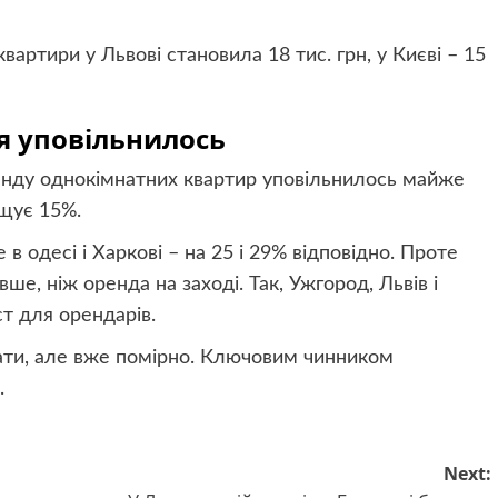
вартири у Львові становила 18 тис. грн, у Києві – 15
я уповільнилось
енду однокімнатних квартир уповільнилось майже
ищує 15%.
одесі і Харкові – на 25 і 29% відповідно. Проте
е, ніж оренда на заході. Так, Ужгород, Львів і
т для орендарів.
ати, але вже помірно. Ключовим чинником
.
Next: