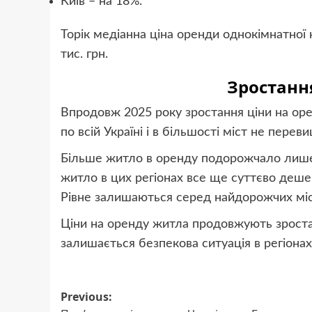
Київ – на 18%.
Торік медіанна ціна оренди однокімнатної к
тис. грн.
Зростанн
Впродовж 2025 року зростання ціни на ор
по всій Україні і в більшості міст не перев
Більше житло в оренду подорожчало лише в 
житло в цих регіонах все ще суттєво дешевш
Рівне залишаються серед найдорожчих міс
Ціни на оренду житла продовжують зрост
залишається безпекова ситуація в регіонах
Post
Previous: