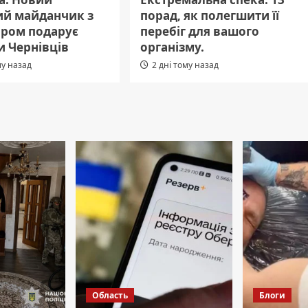
ий майданчик з
порад, як полегшити її
яром подарує
перебіг для вашого
и Чернівців
організму.
му назад
2 дні тому назад
Область
Блоги