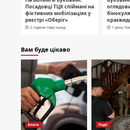
Посадовці ТЦК спіймані на
оглядов
фіктивних мобілізаціях у
бінокул
реєстрі «Оберіг»
краєвид
2 години тому назад
1 день то
Вам буде цікаво
Блоги
Події