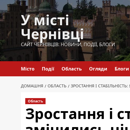
Перейти
до
У місті
вмісту
Чернівці
САЙТ ЧЕРНІВЦІВ: НОВИНИ, ПОДІЇ, БЛОГИ
Місто
Події
Область
Огляди
Блоги
ДОМАШНЯ
ОБЛАСТЬ
ЗРОСТАННЯ І СТАБІЛЬНІСТЬ:
Область
Зростання і с
змінились ці