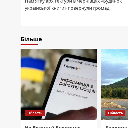
Пам’ятку архітектури в Чернівцях «Будинок
navigation
української книги» повернули громаді
Більше
Область
Область
На Волині й Буковині:
Буковин