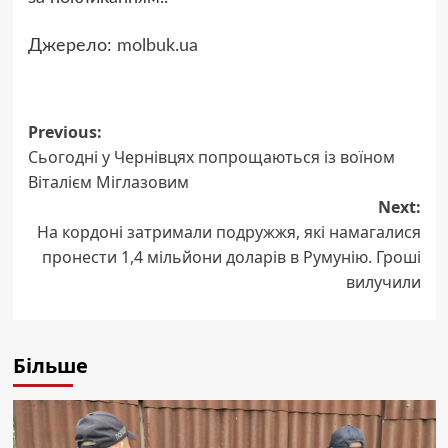
Джерело:
molbuk.ua
Post
Previous:
Сьогодні у Чернівцях попрощаються із воїном
navigation
Віталієм Міглазовим
Next:
На кордоні затримали подружжя, які намагалися
пронести 1,4 мільйони доларів в Румунію. Гроші
вилучили
Більше