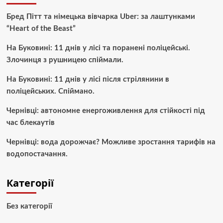
Бред Пітт та німецька вівчарка Uber: за лаштунками
“Heart of the Beast”
На Буковині: 11 днів у лісі та поранені поліцейські.
Злочинця з рушницею спіймали.
На Буковині: 11 днів у лісі після стрілянини в
поліцейських. Спіймано.
Чернівці: автономне енергоживлення для стійкості під
час блекаутів
Чернівці: вода дорожчає? Можливе зростання тарифів на
водопостачання.
Категорії
Без категорії