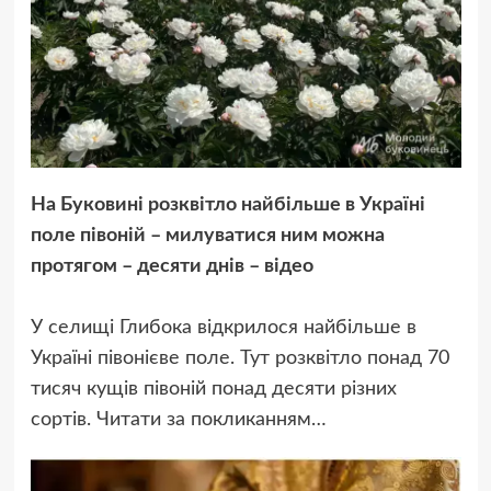
На Буковині розквітло найбільше в Україні
поле півоній – милуватися ним можна
протягом – десяти днів – відео
У селищі Глибока відкрилося найбільше в
Україні півонієве поле. Тут розквітло понад 70
тисяч кущів півоній понад десяти різних
сортів. Читати за покликанням…