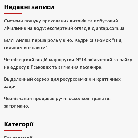
Недавні записи
Системи пошуку прихованих витоків та побутовий
лічильник на воду: експертний огляд від antap.com.ua
Біллі Айліш: перша роль у кіно. Кадри зі зйомок “Під
скляним ковпаком”.
Чернівецький водій маршрутки №14 звільнений за лайку
на адресу військових та вигнання пасажира.
Выделенный сервер для ресурсоемких и критичных
задач
Чернівчанин продавав ручні осколкові гранати:
затримано.
Категорії