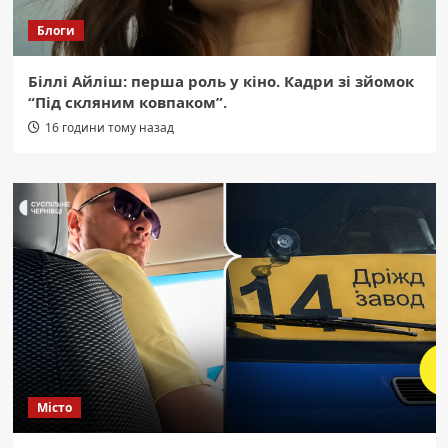
Блоги
Біллі Айліш: перша роль у кіно. Кадри зі зйомок
“Під скляним ковпаком”.
16 години тому назад
Місто