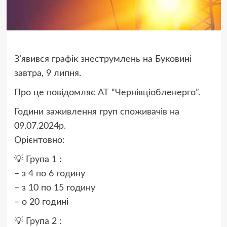
З’явився графік знеструмлень на Буковині
завтра, 9 липня.
Про це повідомляє АТ “Чернівціобленерго”.
Години заживлення груп споживачів на
09.07.2024р.
Орієнтовно:
💡 Група 1 :
– з 4 по 6 годину
– з 10 по 15 годину
– о 20 годині
💡 Група 2 :