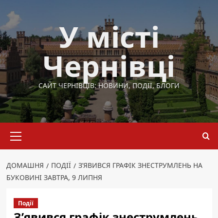
Перейти
до
У місті
вмісту
Чернівці
САЙТ ЧЕРНІВЦІВ: НОВИНИ, ПОДІЇ, БЛОГИ
Основне
меню
ДОМАШНЯ
ПОДІЇ
З’ЯВИВСЯ ГРАФІК ЗНЕСТРУМЛЕНЬ НА
БУКОВИНІ ЗАВТРА, 9 ЛИПНЯ
Події
З’явився графік знеструмлень