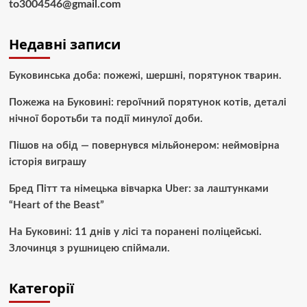
to3004546@gmail.com
Недавні записи
Буковинська доба: пожежі, шершні, порятунок тварин.
Пожежа на Буковині: героїчний порятунок котів, деталі
нічної боротьби та події минулої доби.
Пішов на обід — повернувся мільйонером: неймовірна
історія виграшу
Бред Пітт та німецька вівчарка Uber: за лаштунками
“Heart of the Beast”
На Буковині: 11 днів у лісі та поранені поліцейські.
Злочинця з рушницею спіймали.
Категорії