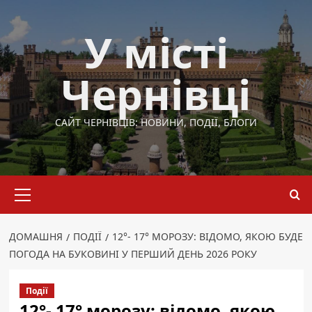
Перейти
до
У місті
вмісту
Чернівці
САЙТ ЧЕРНІВЦІВ: НОВИНИ, ПОДІЇ, БЛОГИ
Основне
меню
ДОМАШНЯ
ПОДІЇ
12°- 17° МОРОЗУ: ВІДОМО, ЯКОЮ БУДЕ
ПОГОДА НА БУКОВИНІ У ПЕРШИЙ ДЕНЬ 2026 РОКУ
Події
12°- 17° морозу: відомо, якою