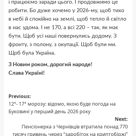
і працюємо заради цього. І продовжимо це
робити. Бо дуже хочемо у 2026-му, щоб тихо
в небі й спокійно на землі, щоб тепло й світло
в нас удома. І не 170, а всі 220 – так, як має
бути. Щоб усі наші повернулись додому. З
фронту, з полону, з окупації. Щоб були ми.
Щоб була Україна.
З Новим роком, дорогий народе!
Слава Україні!
Post
Previous:
12°- 17° морозу: відомо, якою буде погода на
navigation
Буковині у перший день 2026 року
Next:
Пенсіонерка з Чернівців втратила понад 770
тисяч гривень через “заробіток на криптобіржі”