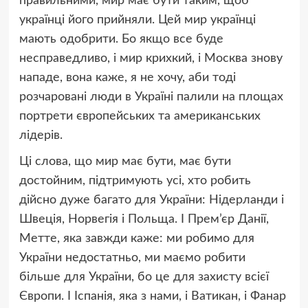
правильними, мир має бути таким, щоб
українці його прийняли. Цей мир українці
мають одобрити. Бо якщо все буде
несправедливо, і мир крихкий, і Москва знову
нападе, вона каже, я не хочу, аби тоді
розчаровані люди в Україні палили на площах
портрети європейських та американських
лідерів.
Ці слова, що мир має бути, має бути
достойним, підтримують усі, хто робить
дійсно дуже багато для України: Нідерланди і
Швеція, Норвегія і Польща. І Прем’єр Данії,
Метте, яка завжди каже: ми робимо для
України недостатньо, ми маємо робити
більше для України, бо це для захисту всієї
Європи. І Іспанія, яка з нами, і Ватикан, і Фанар