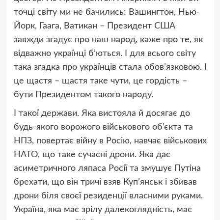
точці світу ми не бачились: Вашингтон, Нью-
Йорк, Гаага, Ватикан – Президент США
завжди згадує про наш народ, каже про те, як
відважно українці б’ються. І для всього світу
така згадка про українців стала обов’язковою. І
це щастя – щастя таке чути, це гордість –
бути Президентом такого народу.
І такої держави. Яка вистояла й досягає до
будь-якого ворожого військового об’єкта та
НПЗ, повертає війну в Росію, навчає військових
НАТО, що таке сучасні дрони. Яка дає
асиметричного ляпаса Росії та змушує Путіна
брехати, що він тричі взяв Куп’янськ і збивав
дрони біля своєї резиденції власними руками.
Україна, яка має зрілу далекоглядність, має