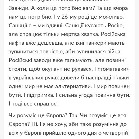
Завжди. А коли це потрібно вам? Та ще вчора
нам це потрібно. І у 26-му році це можливо.
Санкції є – ми вдячні. Санкції кусають Росію,
але спрацює тільки мертва хватка. Російська
нафта вже дешевша, але їхні танкери мають
зупинитися повністю, аби зупинилася війна.
Російські заводи вже гальмують, але повинні
стояти, щоб окупант не рухався. І «томагавки»
в українських руках довели б насправді тільки
одне: мир не має альтернативи. І мир повинен
бути. І підтримка. І сильна угода повинна бути.
І тоді все спрацює.
Чи розуміє це Європа? Так. Чи розуміє це вся
Європа? Ні. І я не хочу, аби таке розуміння до
всіх у Європі прийшло одного дня о четвертій