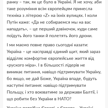
ранку – так, як це було в Україні. Я не хочу, аби
таке розуміння всім європейцям принесла
техніка з літерою «Z» на їхніх вулицях. І коли
Путін каже: «Да не собираемся мы на вас
нападать», – це перший дзвіночок, куди саме
поїдуть його танки й полетять його дрони.
І ми маємо повне право сьогодні казати:
Україна – це насправді єдиний щит, який зараз
відділяє комфортне європейське життя від
«руского міра». І в більшості лідерів не
виникає питання, навіщо підтримувати Україну,
бо якщо, не дай Боже, Україна впаде, будуть
наступні питання: навіщо підтримувати
Польщу, і хто воюватиме за держави Балтії, і
що робити без України в НАТО?