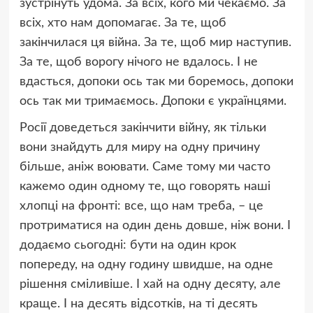
зустрінуть удома. За всіх, кого ми чекаємо. За
всіх, хто нам допомагає. За те, щоб
закінчилася ця війна. За те, щоб мир наступив.
За те, щоб ворогу нічого не вдалось. І не
вдасться, допоки ось так ми боремось, допоки
ось так ми тримаємось. Допоки є українцями.
Росії доведеться закінчити війну, як тільки
вони знайдуть для миру на одну причину
більше, аніж воювати. Саме тому ми часто
кажемо один одному те, що говорять наші
хлопці на фронті: все, що нам треба, – це
протриматися на один день довше, ніж вони. І
додаємо сьогодні: бути на один крок
попереду, на одну годину швидше, на одне
рішення сміливіше. І хай на одну десяту, але
краще. І на десять відсотків, на ті десять