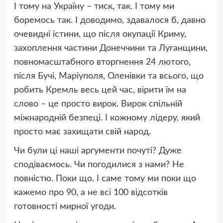
І тому на Україну – тиск, так. І тому ми
боремось так. І доводимо, здавалося б, давно
очевидні істини, що після окупації Криму,
захоплення частини Донеччини та Луганщини,
повномасштабного вторгнення 24 лютого,
після Бучі, Маріуполя, Оленівки та всього, що
робить Кремль весь цей час, вірити їм на
слово – це просто вирок. Вирок спільній
міжнародній безпеці. І кожному лідеру, який
просто має захищати свій народ.
Чи були ці наші аргументи почуті? Дуже
сподіваємось. Чи погодилися з нами? Не
повністю. Поки що. І саме тому ми поки що
кажемо про 90, а не всі 100 відсотків
готовності мирної угоди.