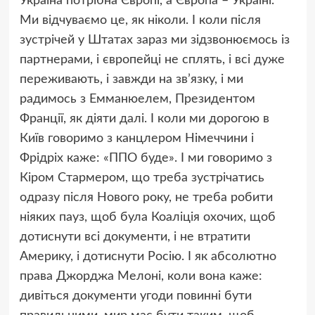
Україна потрібна Європі, а Європа – Україні.
Ми відчуваємо це, як ніколи. І коли після
зустрічей у Штатах зараз ми зідзвонюємось із
партнерами, і європейці не сплять, і всі дуже
переживають, і завжди на зв’язку, і ми
радимось з Емманюелем, Президентом
Франції, як діяти далі. І коли ми дорогою в
Київ говоримо з канцлером Німеччини і
Фрідріх каже: «ППО буде». І ми говоримо з
Кіром Стармером, що треба зустрічатись
одразу після Нового року, не треба робити
ніяких пауз, щоб була Коаліція охочих, щоб
дотиснути всі документи, і не втратити
Америку, і дотиснути Росію. І як абсолютно
права Джорджа Мелоні, коли вона каже:
дивіться документи угоди повинні бути