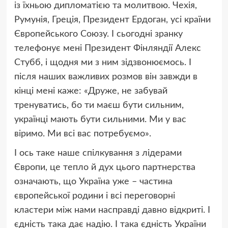
із їхньою дипломатією та молитвою. Чехія,
Румунія, Греція, Президент Ердоган, усі країни
Європейського Союзу. І сьогодні зранку
телефонує мені Президент Фінляндії Алекс
Стубб, і щодня ми з ним зідзвонюємось. І
після наших важливих розмов він завжди в
кінці мені каже: «Друже, не забувай
тренуватись, бо ти маєш бути сильним,
українці мають бути сильними. Ми у вас
віримо. Ми всі вас потребуємо».
І ось таке наше спілкування з лідерами
Європи, це тепло й дух цього партнерства
означають, що Україна уже – частина
європейської родини і всі переговорні
кластери між нами насправді давно відкриті. І
єдність така дає надію. І така єдність України