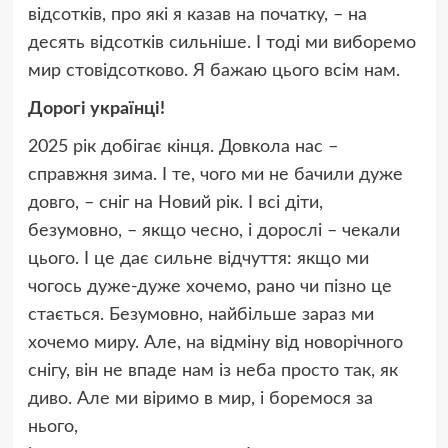
відсотків, про які я казав на початку, – на
десять відсотків сильніше. І тоді ми виборемо
мир стовідсотково. Я бажаю цього всім нам.
Дорогі українці!
2025 рік добігає кінця. Довкола нас –
справжня зима. І те, чого ми не бачили дуже
довго, – сніг на Новий рік. І всі діти,
безумовно, – якщо чесно, і дорослі – чекали
цього. І це дає сильне відчуття: якщо ми
чогось дуже-дуже хочемо, рано чи пізно це
стається. Безумовно, найбільше зараз ми
хочемо миру. Але, на відміну від новорічного
снігу, він не впаде нам із неба просто так, як
диво. Але ми віримо в мир, і боремося за
нього,