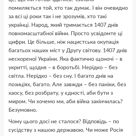
помиляється той, хто так думає. І він очевидно
за всі ці роки так і не зрозумів, хто такі
українці. Народ, який тримається 1407 днів
повномасштабної війни. Просто усвідомте ці
цифри. Це більше, ніж нацистська окупація
багатьох наших міст у Другу світову. 1407 днів
нескореної України. Яка фактично щоночі – в
укритті, щодня – в боротьбі. Нерідко – без
світла. Нерідко – без сну. І багато днів на
позиціях, багато. Але завжди – без паніки, без
хаосу, без розбрату, у єдності, аби бути з
миром. Чи хочемо ми, аби війна закінчилась?
Безумовно.
Чому цього досі не сталося? Відповідь – по
сусідству з нашою державою. Чи може Росія