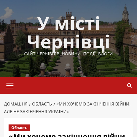
Перейти
до
У місті
вмісту
Чернівці
САЙТ ЧЕРНІВЦІВ: НОВИНИ, ПОДІЇ, БЛОГИ
Основне
меню
ДОМАШНЯ
ОБЛАСТЬ
«МИ ХОЧЕМО ЗАКІНЧЕННЯ ВІЙНИ,
АЛЕ НЕ ЗАКІНЧЕННЯ УКРАЇНИ»
Область
«Ми хочемо закінчення війни,