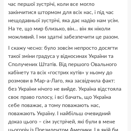
час першої зустрічі, коли все могло
закінчитися штормом для всіх нас, і під час
нещодавньої зустрічі, яка дає надію нам усім.
На те, що мир близько, він… він як ніколи
можливий. І ми здатні забезпечити це разом.
І скажу чесно: було зовсім непросто досягти
такої зміни градуса у відносинах України та
Сполучених Штатів. Від першого Овального
кабінету та всіх «гострих кутів» у ньому до
розмови в Мар-а-Лаго, яка засвідчила факт:
без України нічого не вийде. Україна відстояла
своє право голосу, і всі бачать, що Україна
себе поважає, а тому поважають нас,
поважають Україну. І найбільш очевидний
доказ цього – сім зустрічей, які були в мене
цьогоріч із Президентом Америки. І в якій би