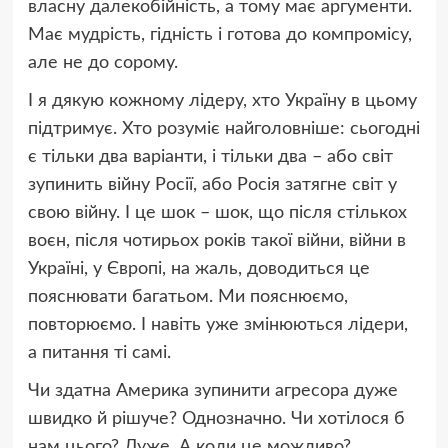
власну далекобійність, а тому має аргументи.
Має мудрість, гідність і готова до компромісу,
але не до сорому.
І я дякую кожному лідеру, хто Україну в цьому
підтримує. Хто розуміє найголовніше: сьогодні
є тільки два варіанти, і тільки два – або світ
зупинить війну Росії, або Росія затягне світ у
свою війну. І це шок – шок, що після стількох
воєн, після чотирьох років такої війни, війни в
Україні, у Європі, на жаль, доводиться це
пояснювати багатьом. Ми пояснюємо,
повторюємо. І навіть уже змінюються лідери,
а питання ті самі.
Чи здатна Америка зупинити агресора дуже
швидко й рішуче? Однозначно. Чи хотілося б
нам цього? Дуже. А коли це можливо?