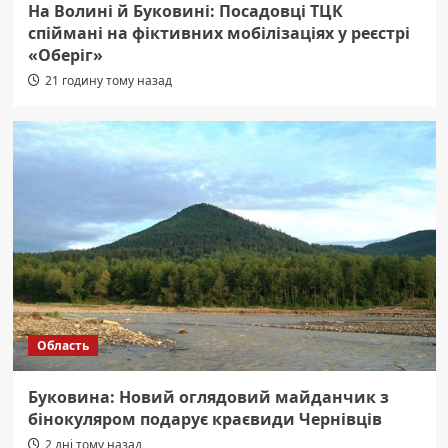
На Волині й Буковині: Посадовці ТЦК
спіймані на фіктивних мобілізаціях у реєстрі
«Оберіг»
21 годину тому назад
Область
Буковина: Новий оглядовий майданчик з
бінокуляром подарує краєвиди Чернівців
2 дні тому назад