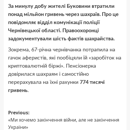
За минулу добу жителі Буковини втратили
понад мільйон гривень через шахраїв. Про це
повідомляє відділ комунікації поліції
Чернівецької області. Правоохоронці
задокументували шість фактів шахрайства.
Зокрема, 67-річна чернівчанка потрапила на
гачок аферистів, які пообіцяли їй «заробіток на
криптовалютній біржі». Пенсіонерка
довірилася шахраям і самостійно
перерахувала на їхні рахунки
774 тисячі
гривень
.
Post
Previous:
«Ми хочемо закінчення війни, але не закінчення
navigation
України»