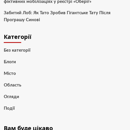
фіктивних мобілізаціях у реєстрі «Оберіг»
Забитий Лоб: Як Тато Зробив Гігантське Тату Після
Програшу Синові
Категорії
Без категорії
Блоги
Місто
Область
Огляди
Події
Вам буде цікаво