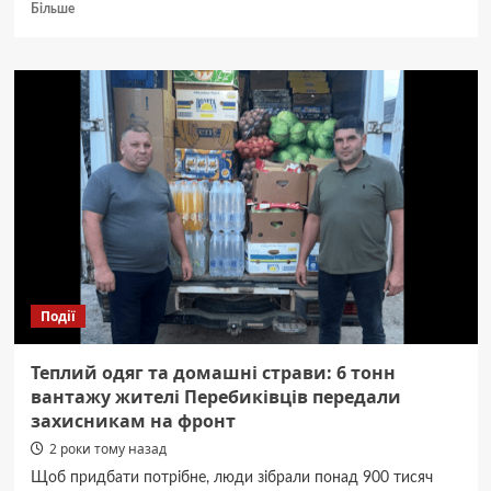
Докладніше
Більше
про
На
Буковині
водій
комбайна
наїхав
на
чоловіка:
деталі
і
фото
від
поліції
Події
Теплий одяг та домашні страви: 6 тонн
вантажу жителі Перебиківців передали
захисникам на фронт
2 роки тому назад
Щоб придбати потрібне, люди зібрали понад 900 тисяч