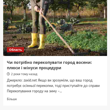
горі
Піп
Іван
морозно
і
сніжно
Область
Чи потрібно перекопувати город восени:
плюси і мінуси процедури
2 роки тому назад
Джерело: zaxid.net Якщо ви зрозуміли, що ваш город
потребує осінньої перекопки, тоді приступайте до справи
Перекопування городу на зиму –...
Докладніше
Більше
про
Чи