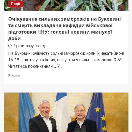
Події
Очікування сильних заморозків на Буковині
та смерть викладача кафедри військової
підготовки ЧНУ: головні новини минулої
доби
2 роки тому назад
На Буковині очікують сильні заморозки: коли їх чекатиВночі
16-19 жовтня у західних, очікуються сильні заморозки 0-5°.
Читати за покликанням... У...
Докладніше
Більше
про
Очікування
сильних
заморозків
на
Буковині
та
смерть
викладача
кафедри