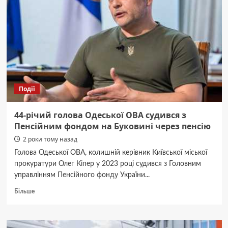
Події
44-річий голова Одеської ОВА судився з
Пенсійним фондом на Буковині через пенсію
2 роки тому назад
Голова Одеської ОВА, колишній керівник Київської міської
прокуратури Олег Кіпер у 2023 році судився з Головним
управлінням Пенсійного фонду України...
Докладніше
Більше
про
44-
річий