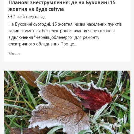
Планові знеструмлення: де на Буковині 15
жовтня не буде світла
2 роки тому назад
На Буковині сьогодні, 15 жовтня, низка населених пунктів
залишатиметься без електропостачання через планові
відключення "Чернівціобленерго" для ремонту
електричного обладнання.Про це...
Докладніше
Більше
про
Планові
знеструмлення:
де
на
Буковині
15
жовтня
не
буде
світла