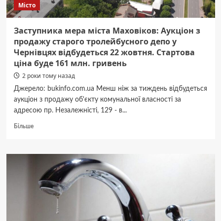
Місто
Заступника мера міста Маховіков: Аукціон з
продажу старого тролейбусного депо у
Чернівцях відбудеться 22 жовтня. Стартова
ціна буде 161 млн. гривень
2 роки тому назад
Джерело: bukinfo.com.ua Менш ніж за тиждень відбудеться
аукціон з продажу об'єкту комунальної власності за
адресою пр. Незалежністі, 129 - в...
Докладніше
Більше
про
Заступника
мера
міста
Маховіков:
Аукціон
з
продажу
старого
тролейбусного