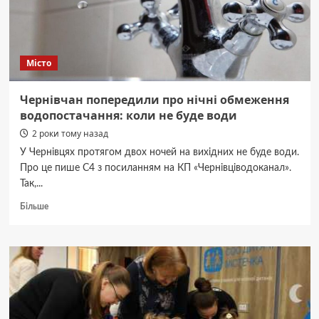
депо
у
Чернівцях
відбудеться
Місто
22
жовтня.
Стартова
Чернівчан попередили про нічні обмеження
ціна
водопостачання: коли не буде води
буде
2 роки тому назад
161
млн.
У Чернівцях протягом двох ночей на вихідних не буде води.
гривень
Про це пише С4 з посиланням на КП «Чернівціводоканал».
Так,...
Докладніше
Більше
про
Чернівчан
попередили
про
нічні
обмеження
водопостачання:
коли