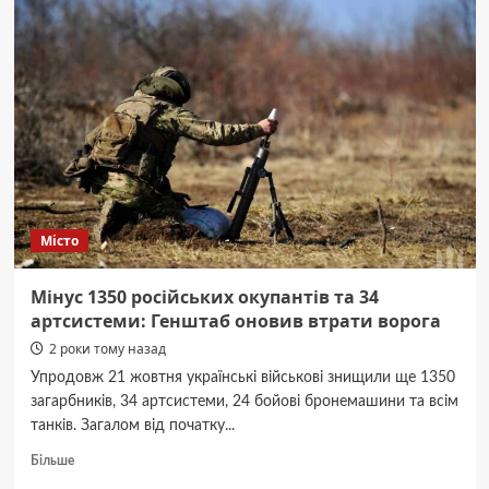
юнак
отруївся
чадним
газом
Місто
Мінус 1350 російських окупантів та 34
артсистеми: Генштаб оновив втрати ворога
2 роки тому назад
Упродовж 21 жовтня українські військові знищили ще 1350
загарбників, 34 артсистеми, 24 бойові бронемашини та всім
танків. Загалом від початку...
Докладніше
Більше
про