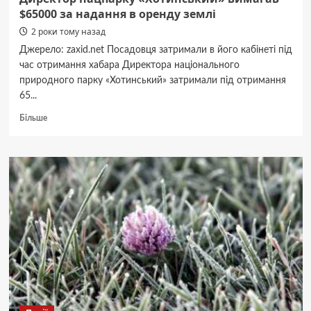
$65000 за надання в оренду землі
2 роки тому назад
Джерело: zaxid.net Посадовця затримали в його кабінеті під
час отримання хабара Директора національного
природного парку «Хотинський» затримали під отримання
65...
Докладніше
Більше
про
Директор
нацпарку
«Хотинський»
вимагав
$65000
за
надання
в
оренду
землі