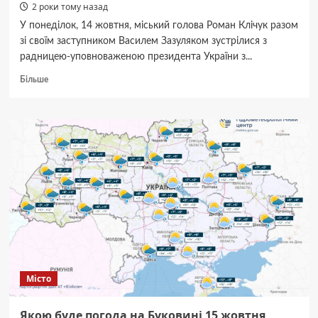
2 роки тому назад
У понеділок, 14 жовтня, міський голова Роман Клічук разом
зі своїм заступником Василем Зазуляком зустрілися з
радницею-уповноваженою президента України з...
Докладніше
Більше
про
У
Чернівецькій
міській
раді
зустрілися
з
радницею-
уповноваженою
президента
України
з
питань
безбар’єрності
Місто
Тетяною
Ломакіною
Якою буде погода на Буковині 15 жовтня