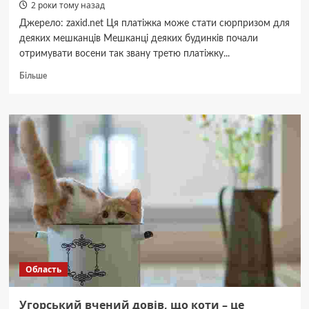
2 роки тому назад
Джерело: zaxid.net Ця платіжка може стати сюрпризом для
деяких мешканців Мешканці деяких будинків почали
отримувати восени так звану третю платіжку...
Докладніше
Більше
про
Восени
буде
додаткова
платіжка
за
газ:
за
що,
кому
і
скільки
треба
заплатити
Область
Угорський вчений довів, що коти – це