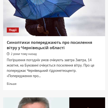
французьке
місто-
побратим
Мец
Події
Синоптики попереджають про посилення
вітру у Чернівецькій області
2 роки тому назад
Погіршення погодніх умов очікують завтра Завтра, 14
жовтня, на Буковині очікується посилення вітру. Про це
попереджає Чернівецький гідрометеоцентр.
«Попередження про...
Докладніше
Більше
про
Синоптики
попереджають
про
посилення