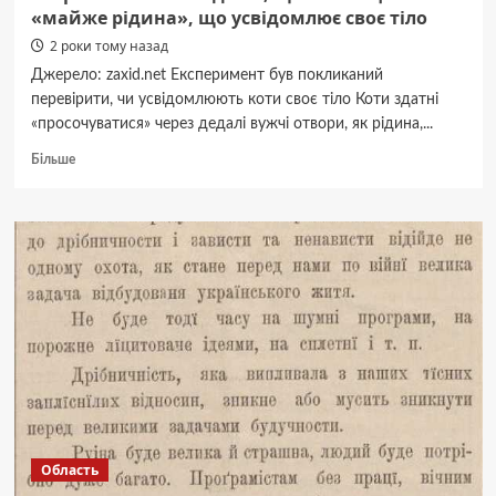
«майже рідина», що усвідомлює своє тіло
2 роки тому назад
Джерело: zaxid.net Експеримент був покликаний
перевірити, чи усвідомлюють коти своє тіло Коти здатні
«просочуватися» через дедалі вужчі отвори, як рідина,...
Докладніше
Більше
про
Угорський
вчений
довів,
що
коти
–
це
«майже
рідина»,
що
усвідомлює
своє
тіло
Область