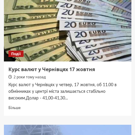
мови:
куди
можна
відвести
дітей
у
Чернівцях
наступного
тижня
Події
Курс валют у Чернівцях 17 жовтня
2 роки тому назад
Курс валют у Чернівцях у четвер, 17 жовтня, об 11.00 в
обмінниках у центрі міста залишається стабільно
високим.Долар - 41,00-41,30...
Докладніше
Більше
про
Курс
валют
у