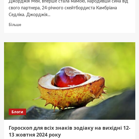
Джорджія Мей, вперше стала мамою, народивши сина від
свого партнера, 24-річного скейтбордиста Камбріана
Седліка. Джорджія...
Докладніше
Більше
про
Донька
Міка
Джаггера
вперше
стала
мамою
Блоги
Гороскоп для всіх знаків зодіаку на вихідні 12-
13 жовтня 2024 року