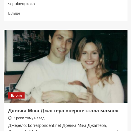
чернівецького...
Докладніше
Більше
про
Триває
збір
донатів
на
ремонт
пікапів
для
чернівецького
92
батальйону
Блоги
Донька Міка Джаггера вперше стала мамою
2 роки тому назад
Джерело: korrespondent.net Донька Міка Джаггера,