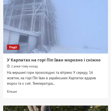
Чернівцях
17
жовтня
Події
У Карпатах на горі Піп Іван морозно і сніжно
2 роки тому назад
На вершині гори прохолодно та вітряно У середу, 16
жовтня, на горі Піп Іван в українських Карпатах вдарив
мороз та є сніг. Температура...
Докладніше
Більше
про
У
Карпатах
на