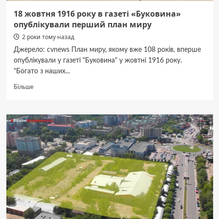
18 жовтня 1916 року в газеті «Буковина»
опублікували перший план миру
2 роки тому назад
Джерело: cvnews План миру, якому вже 108 років, вперше
опублікували у газеті "Буковина" у жовтні 1916 року.
"Богато з наших...
Докладніше
Більше
про
18
жовтня
1916
року
в
газеті
«Буковина»
опублікували
перший
план
миру