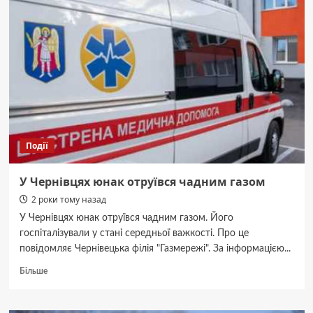
голова
Одеської
ОВА
судився
з
Пенсійним
фондом
на
Буковині
через
пенсію
Події
У Чернівцях юнак отруївся чадним газом
2 роки тому назад
У Чернівцях юнак отруївся чадним газом. Його
госпіталізували у стані середньої важкості. Про це
повідомляє Чернівецька філія "Газмережі". За інформацією...
Докладніше
Більше
про
У
Чернівцях