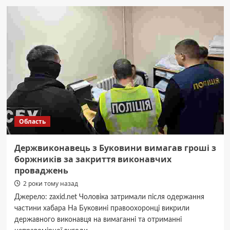
потрібно
перекопувати
город
восени:
плюси
і
мінуси
процедури
Область
Держвиконавець з Буковини вимагав гроші з
боржників за закриття виконавчих
проваджень
2 роки тому назад
Джерело: zaxid.net Чоловіка затримали після одержання
частини хабара На Буковині правоохоронці викрили
державного виконавця на вимаганні та отриманні