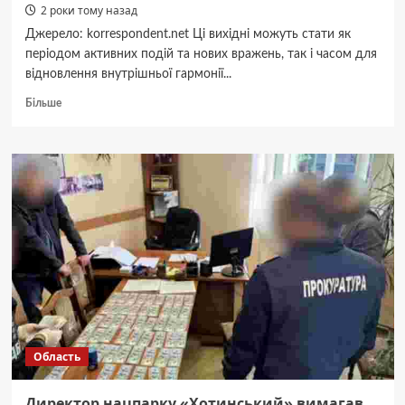
2 роки тому назад
Джерело: korrespondent.net Ці вихідні можуть стати як
періодом активних подій та нових вражень, так і часом для
відновлення внутрішньої гармонії...
Докладніше
Більше
про
Гороскоп
для
всіх
знаків
зодіаку
на
вихідні
12-
13
жовтня
2024
року
Область
Директор нацпарку «Хотинський» вимагав