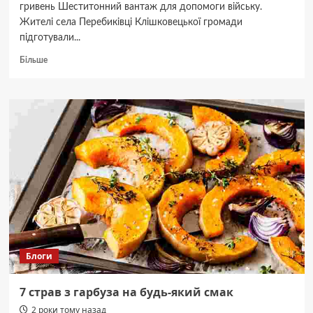
гривень Шеститонний вантаж для допомоги війську.
Жителі села Перебиківці Клішковецької громади
підготували...
Докладніше
Більше
про
Теплий
одяг
та
домашні
страви:
6
тонн
вантажу
жителі
Перебиківців
передали
захисникам
на
Блоги
фронт
7 страв з гарбуза на будь-який смак
2 роки тому назад