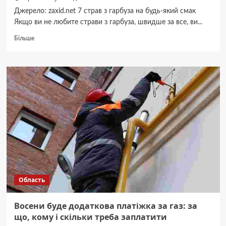
Джерело: zaxid.net 7 страв з гарбуза на будь-який смак
Якщо ви не любите страви з гарбуза, швидше за все, ви...
Докладніше
Більше
про
7
страв
з
гарбуза
на
будь-
який
смак
Область
Восени буде додаткова платіжка за газ: за
що, кому і скільки треба заплатити