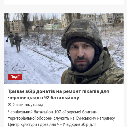
про
Насуваються
морози:
вночі
у
Чернівцях
буде
-3°С
Події
Триває збір донатів на ремонт пікапів для
чернівецького 92 батальйону
2 роки тому назад
Чернівецький батальйон 107-ої окремої бригади
територіальної оборони служить на Сумському напрямку
Центр культури і дозвілля ЧНУ відкрив збір для