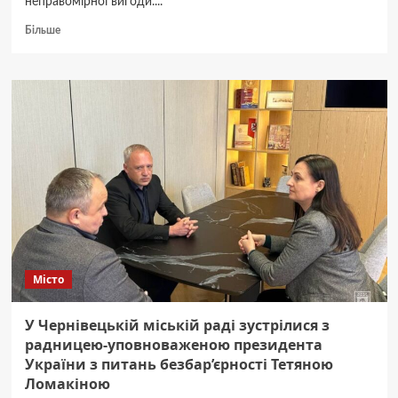
неправомірної вигоди....
Докладніше
Більше
про
Держвиконавець
з
Буковини
вимагав
гроші
з
боржників
за
закриття
виконавчих
проваджень
Місто
У Чернівецькій міській раді зустрілися з
радницею-уповноваженою президента
України з питань безбар’єрності Тетяною
Ломакіною