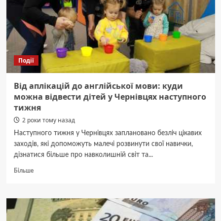
не
буде
води
Події
Від аплікацій до англійської мови: куди
можна відвести дітей у Чернівцях наступного
тижня
2 роки тому назад
Наступного тижня у Чернівцях заплановано безліч цікавих
заходів, які допоможуть малечі розвинути свої навички,
дізнатися більше про навколишній світ та...
Докладніше
Більше
про
Від
аплікацій
до
англійської