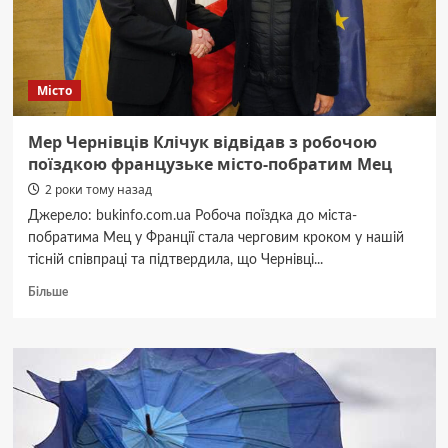
військової
підготовки
ЧНУ:
головні
Місто
новини
минулої
доби
Мер Чернівців Клічук відвідав з робочою
поїздкою французьке місто-побратим Мец
2 роки тому назад
Джерело: bukinfo.com.ua Робоча поїздка до міста-
побратима Мец у Франції стала черговим кроком у нашій
тісній співпраці та підтвердила, що Чернівці...
Докладніше
Більше
про
Мер
Чернівців
Клічук
відвідав
з
робочою
поїздкою