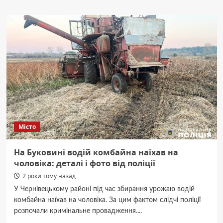
Мінус
1350
російських
окупантів
та
34
артсистеми:
Генштаб
оновив
втрати
ворога
Місто
На Буковині водій комбайна наїхав на
чоловіка: деталі і фото від поліції
2 роки тому назад
У Чернівецькому районі під час збирання урожаю водій
комбайна наїхав на чоловіка. За цим фактом слідчі поліції
розпочали кримінальне провадження....