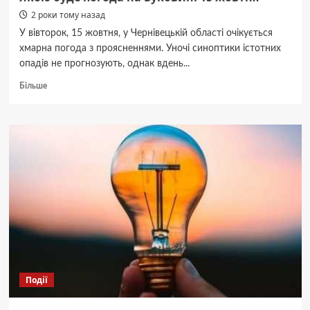
2 роки тому назад
У вівторок, 15 жовтня, у Чернівецькій області очікується
хмарна погода з проясненнями. Уночі синоптики істотних
опадів не прогнозують, однак вдень...
Докладніше
Більше
про
Якою
буде
погода
на
Буковині
15
жовтня
Події