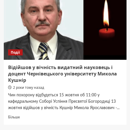
вітру
у
Чернівецькій
області
Події
Відійшов у вічність видатний науковець і
доцент Чернівецького університету Микола
Кушнір
2 роки тому назад
Чин похорону відбудеться 15 жовтня об 11:00 у
кафедральному Соборі Успіння Пресвятої Богородиці 13
жовтня відійшов у вічність Кушнір Микола Ярославович -...
Докладніше
Більше
про
Відійшов