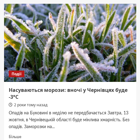
у
вічність
видатний
науковець
і
доцент
Чернівецького
університету
Микола
Кушнір
Події
Насуваються морози: вночі у Чернівцях буде
-3°С
2 роки тому назад
Опадів на Буковині в неділю не передбачається Завтра, 13
жовтня, в Чернівецькій області буде мінлива хмарність. Без
опадів. Заморозки на...
Докладніше
Більше