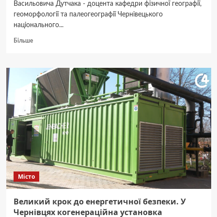
Васильовича Дутчака - доцента кафедри фізичної географії,
геоморфології та палеогеографії Чернівецького
національного...
Докладніше
Більше
про
Пішов
із
життя
доцент
кафедри
Чернівецького
національного
університету
Микола
Дутчак
Місто
Великий крок до енергетичної безпеки. У
Чернівцях когенераційна установка