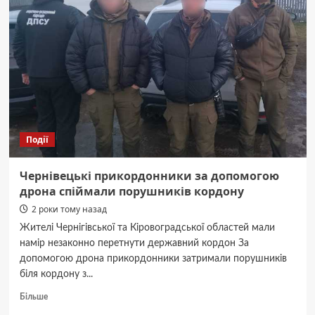
з
під’їзду
будинку
зникли
два
дитячих
велосипеди
Події
Чернівецькі прикордонники за допомогою
дрона спіймали порушників кордону
2 роки тому назад
Жителі Чернігівської та Кіровоградської областей мали
намір незаконно перетнути державний кордон За
допомогою дрона прикордонники затримали порушників
біля кордону з...
Докладніше
Більше
про