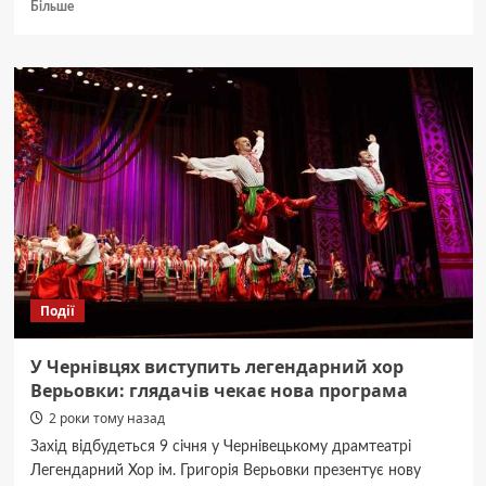
Докладніше
Більше
про
Мер
Чернівців
Клічук
зізнався,
з
ким
йому
довелося
попрощатися
у
житті
і
чому
Події
він
чотири
роки
У Чернівцях виступить легендарний хор
не
Верьовки: глядачів чекає нова програма
обідає
2 роки тому назад
Захід відбудеться 9 січня у Чернівецькому драмтеатрі
Легендарний Хор ім. Григорія Верьовки презентує нову