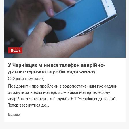
принципи
та
реалізація
Події
У Чернівцях мінився телефон аварійно-
диспетчерської служби водоканалу
2 роки тому назад
Повідомити про проблеми з водопостачанням громадяни
зможуть за новим номером Змінився номер телефону
аварійно-диспетчерської служби КП "Чернівціводоканал”.
Тепер звернутися до...
Докладніше
Більше
про
У