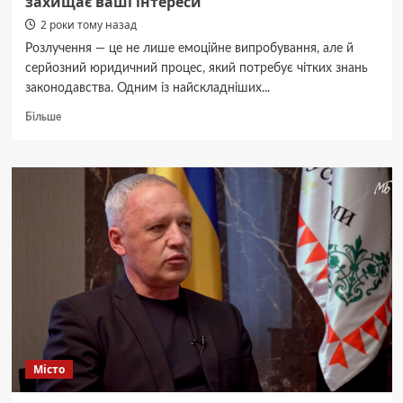
захищає ваші інтереси
2 роки тому назад
Розлучення — це не лише емоційне випробування, але й
серйозний юридичний процес, який потребує чітких знань
законодавства. Одним із найскладніших...
Докладніше
Більше
про
Розподіл
майна
при
розлученні:
як
адвокат
захищає
ваші
інтереси
Місто