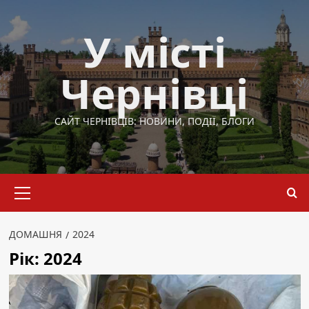
Перейти
до
У місті
вмісту
Чернівці
САЙТ ЧЕРНІВЦІВ: НОВИНИ, ПОДІЇ, БЛОГИ
Основне
меню
ДОМАШНЯ
2024
Рік:
2024