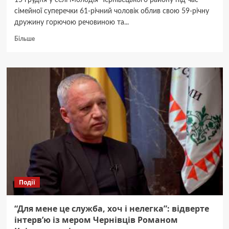
15 грудня у селі Молодія Чернівецького району під час
сімейної суперечки 61-річний чоловік облив свою 59-річну
дружину горючою речовиною та...
Докладніше
Більше
про
На
Буковині
чоловік
облив
дружину
розчинником
і
підпалив
Події
“Для мене це служба, хоч і нелегка”: відверте
інтерв’ю із мером Чернівців Романом