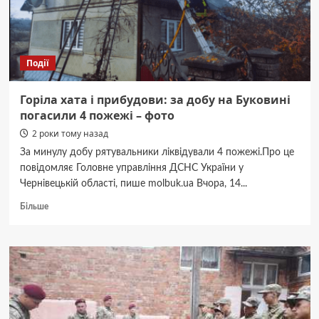
Буковині:
де
хворіють
найбільше
Події
Горіла хата і прибудови: за добу на Буковині
погасили 4 пожежі – фото
2 роки тому назад
За минулу добу рятувальники ліквідували 4 пожежі.Про це
повідомляє Головне управління ДСНС України у
Чернівецькій області, пише molbuk.ua Вчора, 14...
Докладніше
Більше
про
Горіла
хата
і
прибудови:
за
добу
на