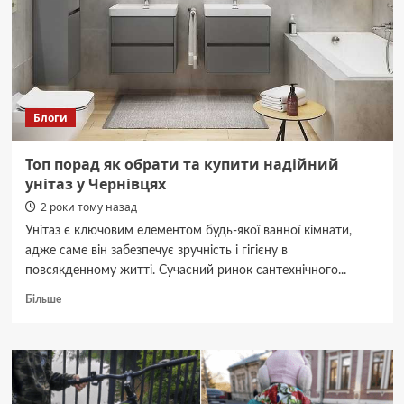
переміщених
осіб
–
мер
Клічук
Блоги
Топ порад як обрати та купити надійний
унітаз у Чернівцях
2 роки тому назад
Унітаз є ключовим елементом будь-якої ванної кімнати,
адже саме він забезпечує зручність і гігієну в
повсякденному житті. Сучасний ринок сантехнічного...
Докладніше
Більше
про
Топ
порад
як
обрати
та