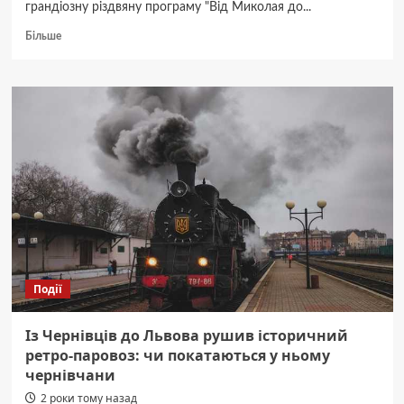
грандіозну різдвяну програму "Від Миколая до...
Докладніше
Більше
про
У
Чернівцях
виступить
легендарний
хор
Верьовки:
глядачів
чекає
нова
програма
Події
Із Чернівців до Львова рушив історичний
ретро-паровоз: чи покатаються у ньому
чернівчани
2 роки тому назад