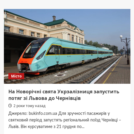
Чернівецькі
прикордонники
за
допомогою
дрона
спіймали
порушників
кордону
Місто
На Новорічні свята Укрзалізниця запустить
потяг зі Львова до Чернівців
2 роки тому назад
Джерело: bukinfo.com.ua Для зручності пасажирів у
святковий період запустять регіональний поїзд Чернівці –
Львів. Він курсуватиме з 21 грудня по...