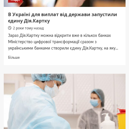
В Україні для виплат від держави запустили
єдину Дія.Картку
2 роки тому назад
Зараз Дія.Картку можна відкрити вже в кількох банках
Міністерство цифрової трансформації сразом з
українськими банками створили єдину Дія.Картку, на яку...
Докладніше
Більше
про
В
Україні
для
виплат
від
держави
запустили
єдину
Дія.Картку