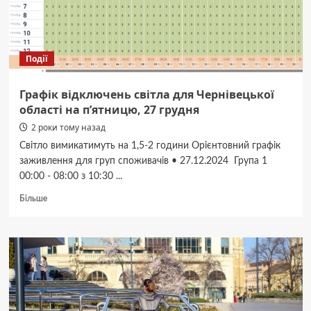
внутрішніх
статевих
органів
Події
Графік відключень світла для Чернівецької
області на п’ятницю, 27 грудня
2 роки тому назад
Світло вимикатимуть на 1,5-2 години Орієнтовний графік
заживлення для груп споживачів • 27.12.2024 Група 1
00:00 - 08:00 з 10:30 ...
Докладніше
Більше
про
Графік
відключень
світла
для
Чернівецької
області
на