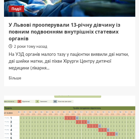
Події
У Львові прооперували 13-річну дівчину із
повним подвоєнням внутрішніх статевих
органів
2 роки тому назад
На УЗД органів малого тазу у пацієнтки виявили дві матки,
дві шийки матки, дві піхви Хірурги Центру дитячої
медицини (лікарня...
Докладніше
Більше
про
У
Львові
прооперували
13-
річну
дівчину
із
повним
подвоєнням