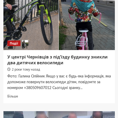
купити
надійний
унітаз
у
Чернівцях
Події
У центрі Чернівців з під’їзду будинку зникли
два дитячих велосипеди
2 роки тому назад
Фото: Галина Олійник Якщо у вас є будь-яка інформація, яка
допоможе повернути велосипеди дітям, повідомте за
номером +380509607012 Сьогодні зранку...
Докладніше
Більше
про
У
центрі
Чернівців