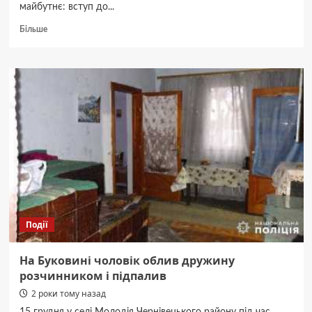
майбутнє: вступ до...
Докладніше
Більше
про
Як
знайти
найкращого
репетитора
для
підготовки
до
ЗНО/
НМТ
Події
На Буковині чоловік облив дружину
розчинником і підпалив
2 роки тому назад