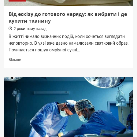
Від ескізу до готового наряду: як вибрати і де
купити тканину
2 роки тому назад
В житті чимало визначних подій, коли хочеться виглядати
неповторно. В уяві вже давно намалювали святковий образ.
Починається пошук омріяної сукні...
Докладніше
Більше
про
Від
ескізу
до
готового
наряду:
як
вибрати
і
де
купити
тканину