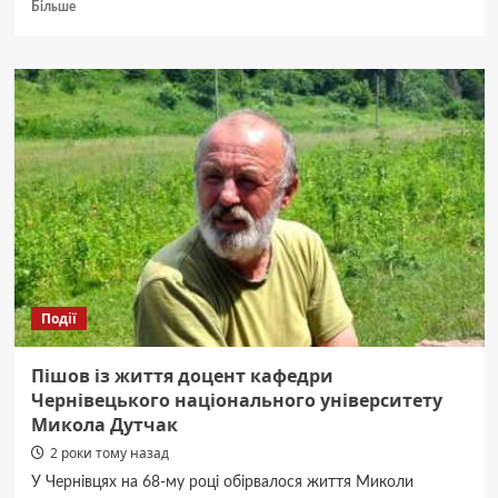
Докладніше
Більше
про
Как
быстро
продать
авто
через
сайт
Autogorod.ua:
пошаговая
инструкция
Події
Пішов із життя доцент кафедри
Чернівецького національного університету
Микола Дутчак
2 роки тому назад
У Чернівцях на 68-му році обірвалося життя Миколи