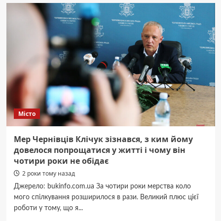
Чернівцях
мінився
телефон
аварійно-
диспетчерської
служби
водоканалу
Місто
Мер Чернівців Клічук зізнався, з ким йому
довелося попрощатися у житті і чому він
чотири роки не обідає
2 роки тому назад
Джерело: bukinfo.com.ua За чотири роки мерства коло
мого спілкування розширилося в рази. Великий плюс цієї
роботи у тому, що я...