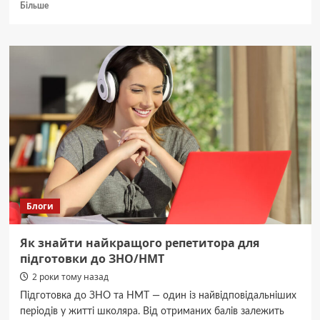
Докладніше
Більше
про
На
Новорічні
свята
Укрзалізниця
запустить
потяг
зі
Львова
до
Чернівців
Блоги
Як знайти найкращого репетитора для
підготовки до ЗНО/НМТ
2 роки тому назад
Підготовка до ЗНО та НМТ — один із найвідповідальніших
періодів у житті школяра. Від отриманих балів залежить