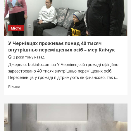
це
катастрофічний
дефіцит”
Місто
У Чернівцях проживає понад 40 тисяч
внутрішньо переміщених осіб – мер Клічук
2 роки тому назад
Джерело: bukinfo.com.ua У Чернівецькій громаді офіційно
зареєстровано 40 тисяч внутрішньо переміщених осіб.
Переселенців у громаді підтримують як фінансово, так і...
Докладніше
Більше
про
У
Чернівцях
проживає
понад
40
тисяч
внутрішньо