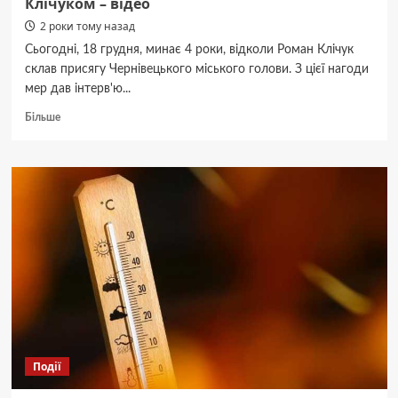
Клічуком – відео
2 роки тому назад
Сьогодні, 18 грудня, минає 4 роки, відколи Роман Клічук
склав присягу Чернівецького міського голови. З цієї нагоди
мер дав інтерв'ю...
Докладніше
Більше
про
“Для
мене
це
служба,
хоч
і
нелегка”:
відверте
інтерв’ю
із
мером
Чернівців
Романом
Події
Клічуком
–