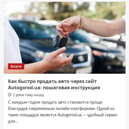
Буковині
заблокували
канал
збуту
боєприпасів
Блоги
Как быстро продать авто через сайт
Autogorod.ua: пошаговая инструкция
2 роки тому назад
С каждым годом продать авто становится проще
благодаря современным онлайн-платформам. Одной из
таких площадок является Autogorod.ua — удобный сервис
для...