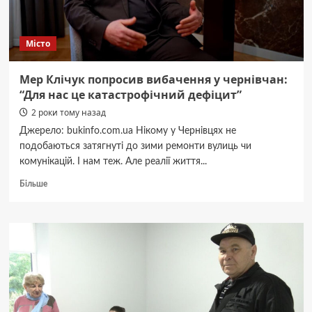
за
яку
десятиліттями
Місто
ті
не
платили
Мер Клічук попросив вибачення у чернівчан:
в
“Для нас це катастрофічний дефіцит”
бюджет
2 роки тому назад
міста
ні
Джерело: bukinfo.com.ua Нікому у Чернівцях не
копійки
подобаються затягнуті до зими ремонти вулиць чи
–
комунікацій. І нам теж. Але реалії життя...
Роман
Клічук
Докладніше
Більше
про
Мер
Клічук
попросив
вибачення
у
чернівчан:
“Для
нас