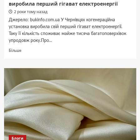
виробила перший гігават електроенергії
2 роки тому назад
Джерело: bukinfo.com.ua У Чернівцях когенераційна
установка виробила свій перший гігават електроенергії.
Таку її кількість споживає майже тисяча багатоповерхівок
упродовж року.Про...
Докладніше
Більше
про
Великий
крок
до
енергетичної
безпеки.
У
Чернівцях
когенераційна
установка
виробила
перший
гігават
електроенергії
Блоги