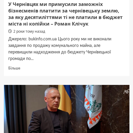
У Чернівцях ми примусили заможніх
бізнесменів платити за чернівецьку землю,
за яку десятиліттями ті не платили в бюджет
міста ні копійки – Роман Клічук
2 роки тому назад
Джерело: bukinfo.com.ua Цього року ми не виконали
завдання по продажу комунального майна, але
перевищили надходження до бюджету Чернівецької
громади по...
Докладніше
Більше
про
У
Чернівцях
ми
примусили
заможніх
бізнесменів
платити
за
чернівецьку
землю,