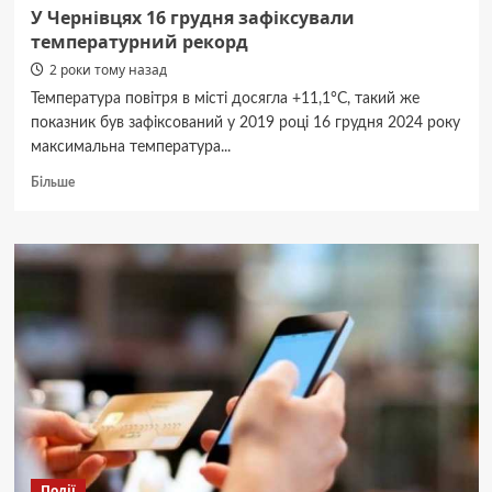
відео
У Чернівцях 16 грудня зафіксували
температурний рекорд
2 роки тому назад
Температура повітря в місті досягла +11,1°С, такий же
показник був зафіксований у 2019 році 16 грудня 2024 року
максимальна температура...
Докладніше
Більше
про
У
Чернівцях
16
грудня
зафіксували
температурний
рекорд
Події