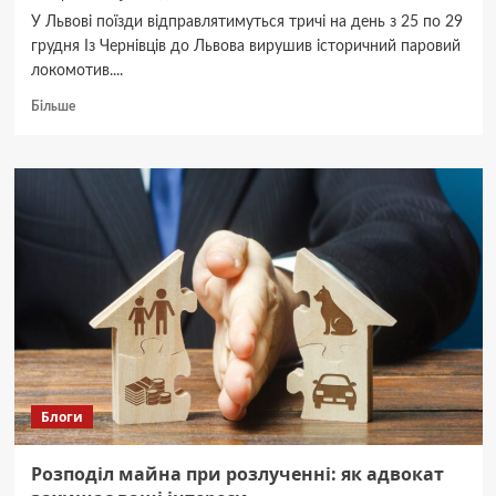
У Львові поїзди відправлятимуться тричі на день з 25 по 29
грудня Із Чернівців до Львова вирушив історичний паровий
локомотив....
Докладніше
Більше
про
Із
Чернівців
до
Львова
рушив
історичний
ретро-
паровоз:
чи
покатаються
у
ньому
чернівчани
Блоги
Розподіл майна при розлученні: як адвокат