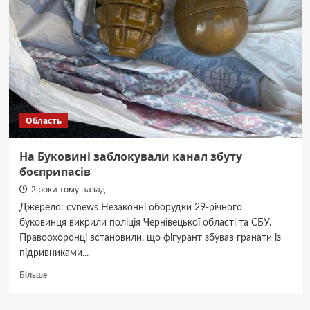
Область
На Буковині заблокували канал збуту
боєприпасів
2 роки тому назад
Джерело: cvnews Незаконні оборудки 29-річного
буковинця викрили поліція Чернівецької області та СБУ.
Правоохоронці встановили, що фігурант збував гранати із
підривниками...
Докладніше
Більше
про
На