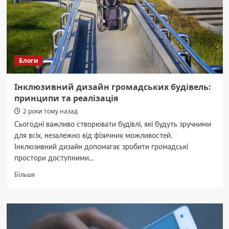
п’ятницю,
27
грудня
Блоги
Інклюзивний дизайн громадських будівель:
принципи та реалізація
2 роки тому назад
Сьогодні важливо створювати будівлі, які будуть зручними
для всіх, незалежно від фізичних можливостей.
Інклюзивний дизайн допомагає зробити громадські
простори доступними...
Докладніше
Більше
про
Інклюзивний
дизайн
громадських
будівель: