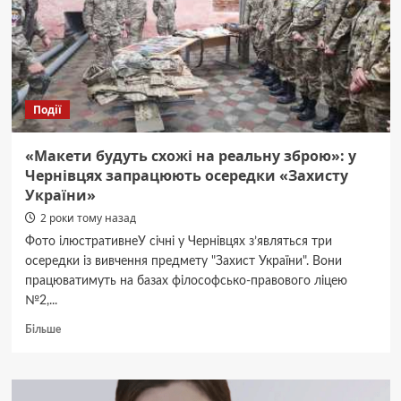
Буковині
погасили
4
пожежі
–
фото
Події
«Макети будуть схожі на реальну зброю»: у
Чернівцях запрацюють осередки «Захисту
України»
2 роки тому назад
Фото ілюстративнеУ січні у Чернівцях з’являться три
осередки із вивчення предмету "Захист України". Вони
працюватимуть на базах філософсько-правового ліцею
№2,...
Докладніше
Більше
про
«Макети
будуть
схожі