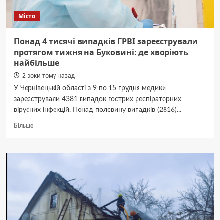
Місто
Понад 4 тисячі випадків ГРВІ зареєстрували
протягом тижня на Буковині: де хворіють
найбільше
2 роки тому назад
У Чернівецькій області з 9 по 15 грудня медики
зареєстрували 4381 випадок гострих респіраторних
вірусних інфекцій. Понад половину випадків (2816)...
Докладніше
Більше
про
Понад
4
тисячі
випадків
ГРВІ
зареєстрували
протягом
тижня
на