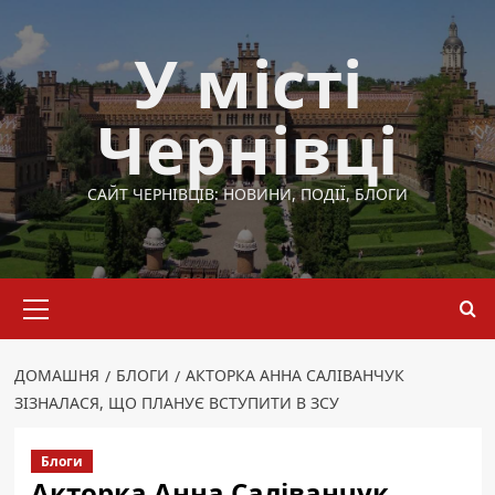
Перейти
до
У місті
вмісту
Чернівці
САЙТ ЧЕРНІВЦІВ: НОВИНИ, ПОДІЇ, БЛОГИ
Основне
меню
ДОМАШНЯ
БЛОГИ
АКТОРКА АННА САЛІВАНЧУК
ЗІЗНАЛАСЯ, ЩО ПЛАНУЄ ВСТУПИТИ В ЗСУ
Блоги
Акторка Анна Саліванчук