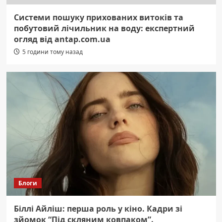
Системи пошуку прихованих витоків та
побутовий лічильник на воду: експертний
огляд від antap.com.ua
5 години тому назад
Блоги
Біллі Айліш: перша роль у кіно. Кадри зі
зйомок “Під скляним ковпаком”.