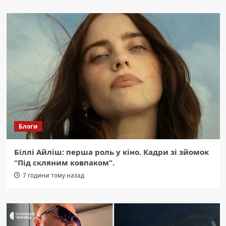
Блоги
Біллі Айліш: перша роль у кіно. Кадри зі зйомок
“Під скляним ковпаком”.
7 години тому назад