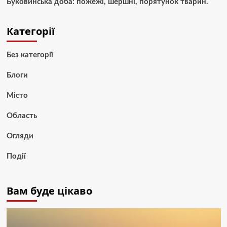
Буковинська доба: пожежі, шершні, порятунок тварин.
Категорії
Без категорії
Блоги
Місто
Область
Огляди
Події
Вам буде цікаво