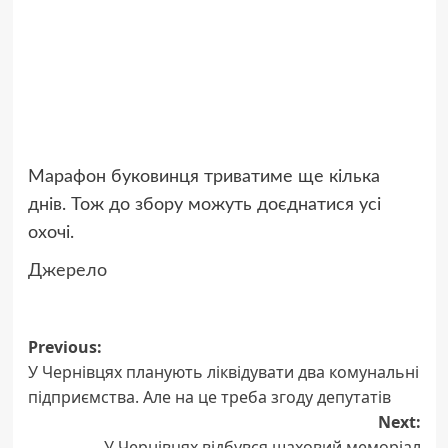
Марафон буковинця триватиме ще кілька
днів. Тож до збору можуть доєднатися усі
охочі.
Джерело
Post
Previous:
У Чернівцях планують ліквідувати два комунальні
navigation
підприємства. Але на це треба згоду депутатів
Next:
У Чернівцях відбувся шаховий меморіал