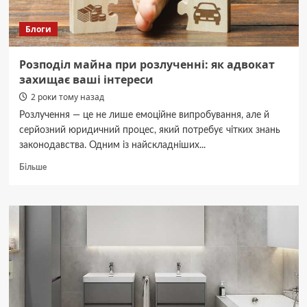
Блоги
Розподіл майна при розлученні: як адвокат
захищає ваші інтереси
2 роки тому назад
Розлучення — це не лише емоційне випробування, але й
серйозний юридичний процес, який потребує чітких знань
законодавства. Одним із найскладніших...
Докладніше
Більше
про
Розподіл
майна
при
розлученні:
як
адвокат
захищає
ваші
інтереси