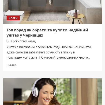
Блоги
Топ порад як обрати та купити надійний
унітаз у Чернівцях
2 роки тому назад
Унітаз є ключовим елементом будь-якої ванної кімнати,
адже саме він забезпечує зручність і гігієну в
повсякденному житті. Сучасний ринок сантехнічного...
Докладніше
Більше
про
Топ
порад
як
обрати
та
купити
надійний
унітаз