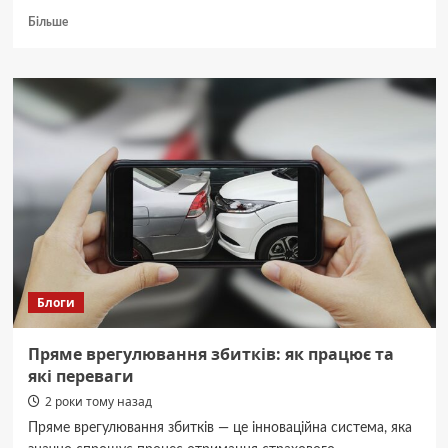
Докладніше
Більше
про
Свята
11
грудня
2024
року:
що
не
можна
робити
в
цей
день
Блоги
Пряме врегулювання збитків: як працює та
які переваги
2 роки тому назад
Пряме врегулювання збитків — це інноваційна система, яка