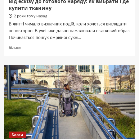
Від ескізу до готового наряду: як вибрати і де
купити тканину
2 роки тому назад
В житті чимало визначних подій, коли хочеться виглядати
неповторно. В уяві вже давно намалювали святковий образ.
Починається пошук омріяної сукні...
Докладніше
Більше
про
Від
ескізу
до
готового
наряду:
як
вибрати
і
де
купити
тканину
Блоги