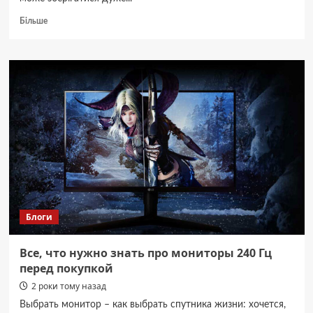
Докладніше
Більше
про
Як
розморожувати
мʼясо
правильно
і
безпечно:
простий
спосіб
Блоги
Все, что нужно знать про мониторы 240 Гц
перед покупкой
2 роки тому назад
Выбрать монитор – как выбрать спутника жизни: хочется,