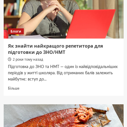
у
Чернівцях
Блоги
Як знайти найкращого репетитора для
підготовки до ЗНО/НМТ
2 роки тому назад
Підготовка до ЗНО та НМТ — один із найвідповідальніших
періодів у житті школяра. Від отриманих балів залежить
майбутнє: вступ до...
Докладніше
Більше
про
Як
знайти
найкращого
репетитора
для
підготовки