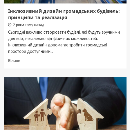
Інклюзивний дизайн громадських будівель:
принципи та реалізація
2 роки тому назад
Сьогодні важливо створювати будівлі, які будуть зручними
для всіх, незалежно від фізичних можливостей.
Інклюзивний дизайн допомагає зробити громадські
простори доступними...
Докладніше
Більше
про
Інклюзивний
дизайн
громадських
будівель:
принципи
та
реалізація