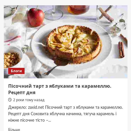
в
горщики
з
рослинами
встромляють
сірники:
несподіваний
лафхак
Блоги
Пісочний тарт з яблуками та карамеллю.
Рецепт дня
2 роки тому назад
Джерело: zaxid.net Пісочний тарт з яблуками та карамеллю.
Рецепт дня Соковита яблучна начинка, тягуча карамель і
ніжне пісочне тісто –...
Докладніше
Більше