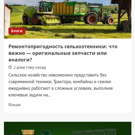
–
1
грудня
2024
року
Блоги
Ремонтопригодность сельхозтехники: что
важно — оригинальные запчасти или
аналоги?
2 роки тому назад
Сельское хозяйство невозможно представить без
современной техники. Трактора, комбайны и сеялки
ежедневно работают в сложных условиях, выполняя
ключевые задачи на...
Докладніше
Більше
про
Ремонтопригодность
сельхозтехники:
что
важно