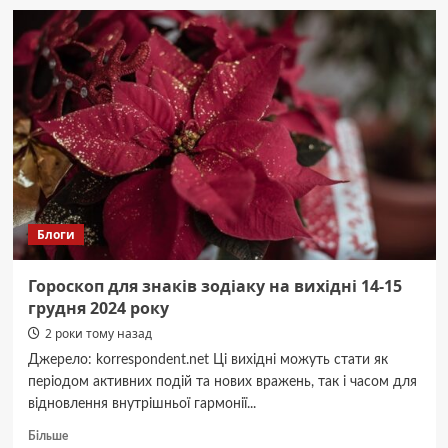
Заріцька
спростувала
чутки
про
вагітність
Блоги
Гороскоп для знаків зодіаку на вихідні 14-15
грудня 2024 року
2 роки тому назад
Джерело: korrespondent.net Ці вихідні можуть стати як
періодом активних подій та нових вражень, так і часом для
відновлення внутрішньої гармонії...
Докладніше
Більше