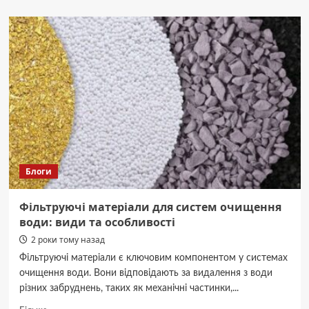
Ідеї
для
створення
капсульного
гардероба
для
дитини
Блоги
Фільтруючі матеріали для систем очищення
води: види та особливості
2 роки тому назад
Фільтруючі матеріали є ключовим компонентом у системах
очищення води. Вони відповідають за видалення з води
різних забруднень, таких як механічні частинки,...
Докладніше