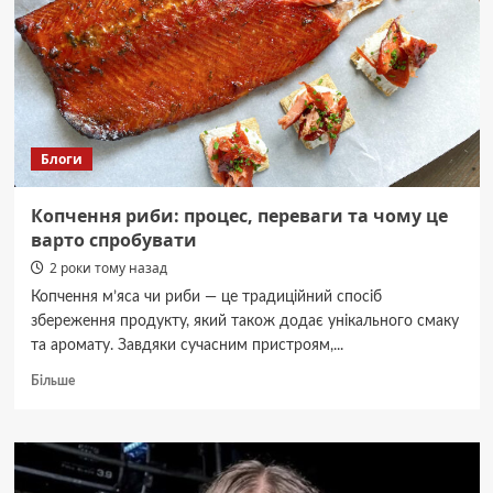
до
ЗНО/
НМТ
Блоги
Копчення риби: процес, переваги та чому це
варто спробувати
2 роки тому назад
Копчення м’яса чи риби — це традиційний спосіб
збереження продукту, який також додає унікального смаку
та аромату. Завдяки сучасним пристроям,...
Докладніше
Більше
про
Копчення
риби:
процес,
переваги