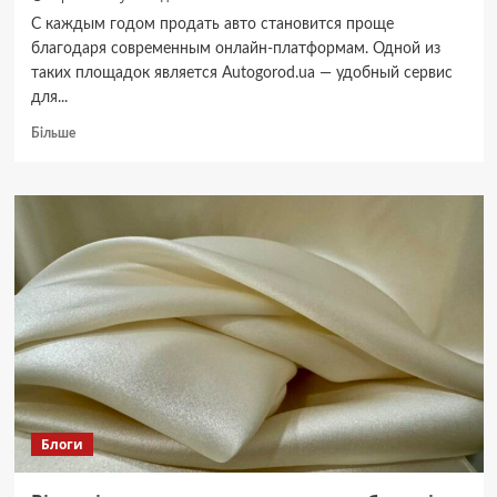
С каждым годом продать авто становится проще
благодаря современным онлайн-платформам. Одной из
таких площадок является Autogorod.ua — удобный сервис
для...
Докладніше
Більше
про
Как
быстро
продать
авто
через
сайт
Autogorod.ua:
пошаговая
инструкция
Блоги