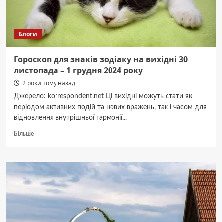
Блоги
Гороскоп для знаків зодіаку на вихідні 30
листопада – 1 грудня 2024 року
2 роки тому назад
Джерело: korrespondent.net Ці вихідні можуть стати як
періодом активних подій та нових вражень, так і часом для
відновлення внутрішньої гармонії...
Докладніше
Більше
про
Гороскоп
для
знаків
зодіаку
на
вихідні
30
листопада