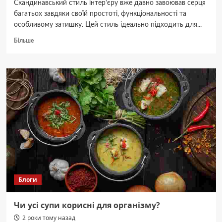
Скандинавський стиль інтер'єру вже давно завоював серця
багатьох завдяки своїй простоті, функціональності та
особливому затишку. Цей стиль ідеально підходить для...
Докладніше
Більше
про
Як
створити
затишний
інтер’єр
у
стилі
сканди
Блоги
Чи усі супи корисні для організму?
2 роки тому назад