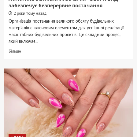
забезпечує безперервне постачання
2 роки тому назад
Організація постачання великого обсягу будівельних
матеріалів є ключовим елементом для успішної реалізації
масштабних будівельних проєктів. Це складний процес,
який включає...
Докладніше
Більше
про
Логістика
великих
обсягів:
як
«ВЕСТТРЕЙД»
забезпечує
безперервне
постачання