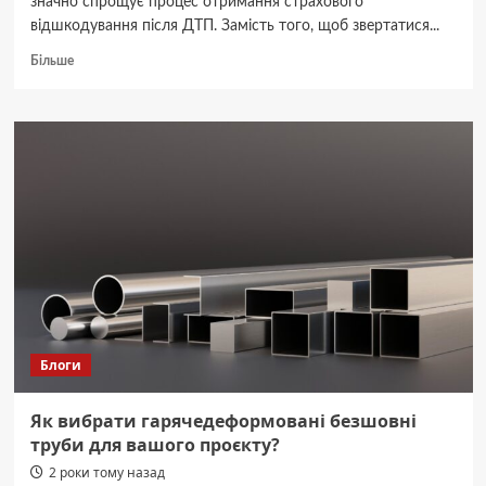
значно спрощує процес отримання страхового
відшкодування після ДТП. Замість того, щоб звертатися...
Докладніше
Більше
про
Пряме
врегулювання
збитків:
як
працює
та
які
переваги
Блоги
Як вибрати гарячедеформовані безшовні
труби для вашого проєкту?
2 роки тому назад