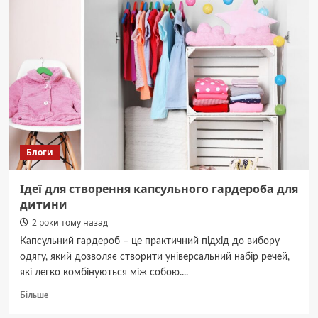
Якобс
кофе:
что
подойдет
именно
вам
–
от
классического
до
крепкого
Блоги
Ідеї для створення капсульного гардероба для
дитини
2 роки тому назад
Капсульний гардероб – це практичний підхід до вибору
одягу, який дозволяє створити універсальний набір речей,
які легко комбінуються між собою....
Докладніше
Більше
про