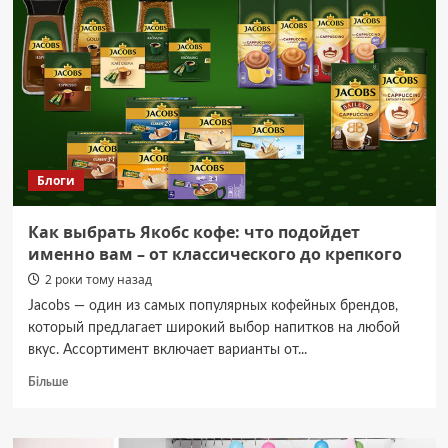
—
оригинальные
запчасти
или
аналоги?
Блоги
Как выбрать Якобс кофе: что подойдет
именно вам – от классического до крепкого
2 роки тому назад
Jacobs — один из самых популярных кофейных брендов,
который предлагает широкий выбор напитков на любой
вкус. Ассортимент включает варианты от...
Докладніше
Більше
про
Как
выбрать