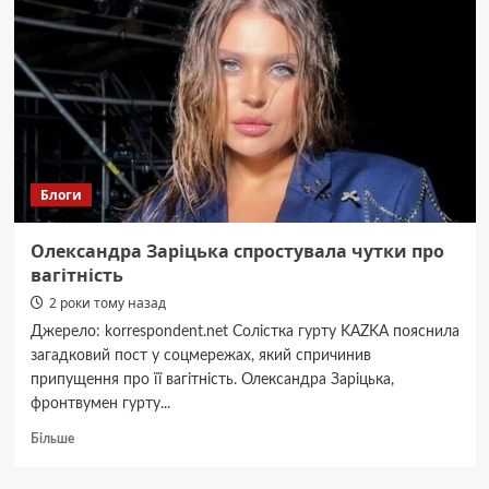
та
чому
це
варто
спробувати
Блоги
Олександра Заріцька спростувала чутки про
вагітність
2 роки тому назад
Джерело: korrespondent.net Солістка гурту KAZKA пояснила
загадковий пост у соцмережах, який спричинив
припущення про її вагітність. Олександра Заріцька,
фронтвумен гурту...
Докладніше
Більше
про
Олександра