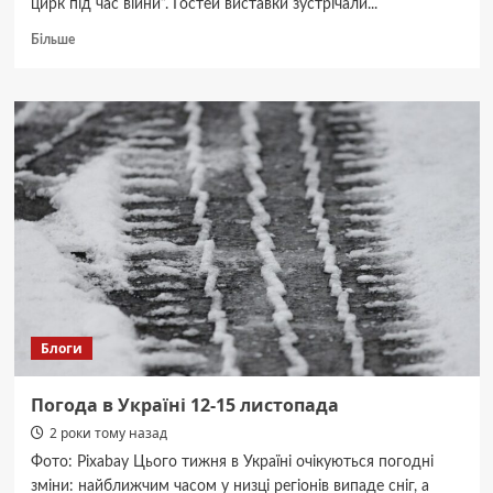
цирк під час війни”. Гостей виставки зустрічали...
Докладніше
Більше
про
В
Берліні
триває
фотовиставка
Український
цирк
під
час
війни
–
фото
Блоги
Погода в Україні 12-15 листопада
2 роки тому назад
Фото: Pixabay Цього тижня в Україні очікуються погодні
зміни: найближчим часом у низці регіонів випаде сніг, а