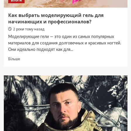
Блоги
Как выбрать моделирующий гель для
начинающих и профессионалов?
2 роки тому назад
Моделирующие гели — это один из самых популярных
материалов для создания долговечных и красивых ногтей.
Они идеально подходят как для...
Докладніше
Більше
про
Как
выбрать
моделирующий
гель
для
начинающих
и
профессионалов?