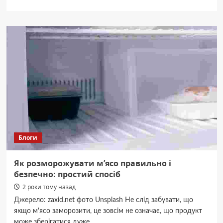
про
Пісочний
тарт
з
яблуками
та
карамеллю.
Рецепт
дня
Блоги
Як розморожувати мʼясо правильно і
безпечно: простий спосіб
2 роки тому назад
Джерело: zaxid.net фото Unsplash Не слід забувати, що
якщо м'ясо заморозити, це зовсім не означає, що продукт
може зберігатися дуже...