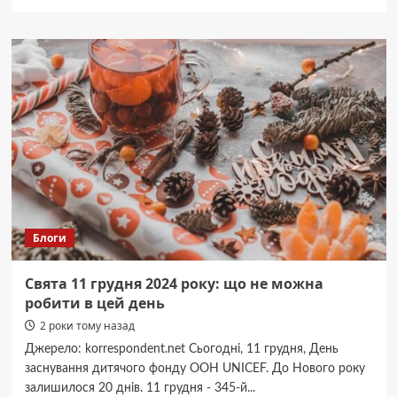
про
Гороскоп
для
знаків
зодіаку
на
вихідні
14-
15
грудня
2024
року
Блоги
Свята 11 грудня 2024 року: що не можна
робити в цей день
2 роки тому назад
Джерело: korrespondent.net Сьогодні, 11 грудня, День
заснування дитячого фонду ООН UNICEF. До Нового року
залишилося 20 днів. 11 грудня - 345-й...