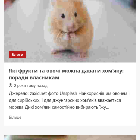
Блоги
Які фрукти та овочі можна давати хом’яку:
поради власникам
2 роки тому назад
Джерело: zaxid.net фото Unsplash Найкориснішим овочем і
для сирійських, і для джунгарских хом’яків вважається
морква Дикі хом'яки самостійно вибирають їжу...
Докладніше
Більше
про
Які
фрукти