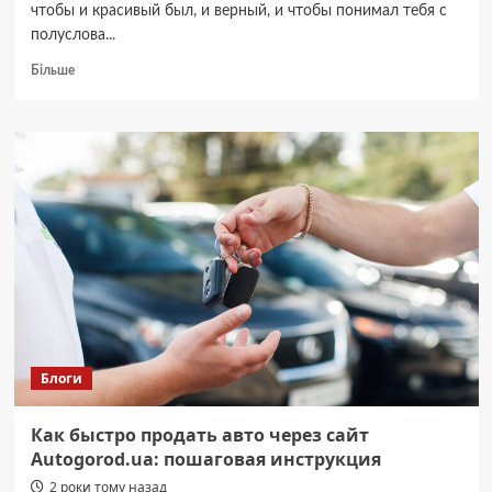
чтобы и красивый был, и верный, и чтобы понимал тебя с
полуслова...
Докладніше
Більше
про
Все,
что
нужно
знать
про
мониторы
240
Гц
перед
покупкой
Блоги
Как быстро продать авто через сайт
Autogorod.ua: пошаговая инструкция
2 роки тому назад