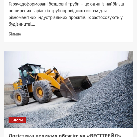
Гарячедеформовані безшовні труби – це один із найбільш
поширених варіантів трубопровідних систем для
різноманітних індустріальних проєктів. Їх застосовують у
будівництві,...
Докладніше
Більше
про
Як
вибрати
гарячедеформовані
безшовні
труби
для
вашого
проєкту?
Блоги
Логістика великих обсягів: як «ВЕСТТРЕЙД»