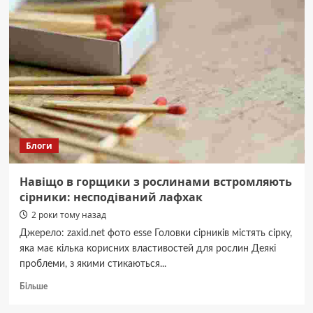
та
овочі
можна
давати
хом’яку:
поради
власникам
Блоги
Навіщо в горщики з рослинами встромляють
сірники: несподіваний лафхак
2 роки тому назад
Джерело: zaxid.net фото esse Головки сірників містять сірку,
яка має кілька корисних властивостей для рослин Деякі
проблеми, з якими стикаються...
Докладніше
Більше
про
Навіщо