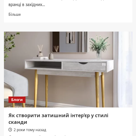
вранці в західних...
Докладніше
Більше
про
Погода
в
Україні
12-
15
листопада
Блоги
Як створити затишний інтер’єр у стилі
сканди
2 роки тому назад