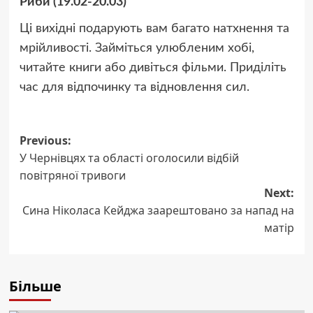
Риби (19.02-20.03)
Ці вихідні подарують вам багато натхнення та
мрійливості. Займіться улюбленим хобі,
читайте книги або дивіться фільми. Приділіть
час для відпочинку та відновлення сил.
Post
Previous:
У Чернівцях та області оголосили відбій
navigation
повітряної тривоги
Next:
Сина Ніколаса Кейджа заарештовано за напад на
матір
Більше