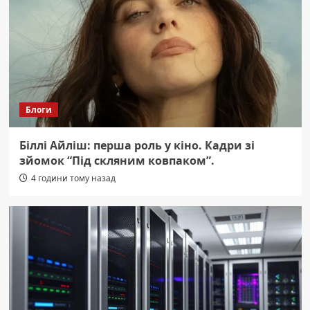
Блоги
Біллі Айліш: перша роль у кіно. Кадри зі
зйомок “Під скляним ковпаком”.
4 години тому назад