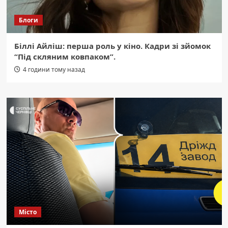
Блоги
Біллі Айліш: перша роль у кіно. Кадри зі зйомок
“Під скляним ковпаком”.
4 години тому назад
Місто