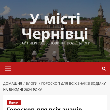
Перейти
до
У місті
вмісту
Чернівці
САЙТ ЧЕРНІВЦІВ: НОВИНИ, ПОДІЇ, БЛОГИ
Основне
меню
ДОМАШНЯ
БЛОГИ
ГОРОСКОП ДЛЯ ВСІХ ЗНАКІВ ЗОДІАКУ
НА ВИХІДНІ 2024 РОКУ
Блоги
Гороскоп для всіх знаків