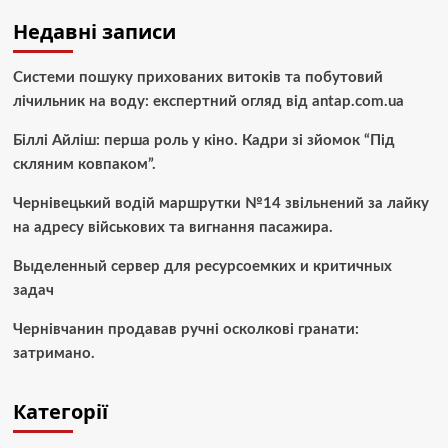
Недавні записи
Системи пошуку прихованих витоків та побутовий
лічильник на воду: експертний огляд від antap.com.ua
Біллі Айліш: перша роль у кіно. Кадри зі зйомок “Під
скляним ковпаком”.
Чернівецький водій маршрутки №14 звільнений за лайку
на адресу військових та вигнання пасажира.
Выделенный сервер для ресурсоемких и критичных
задач
Чернівчанин продавав ручні осколкові гранати:
затримано.
Категорії