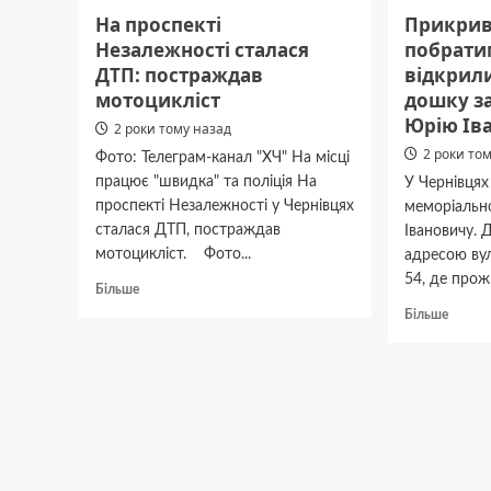
град:
На проспекті
Прикрив
букови
Незалежності сталася
побратим
попер
ДТП: постраждав
відкрил
про
погірш
мотоцикліст
дошку з
погод
Юрію Ів
2 роки тому назад
2 роки то
Фото: Телеграм-канал "ХЧ" На місці
працює "швидка" та поліція На
У Чернівцях
проспекті Незалежності у Чернівцях
меморіальн
сталася ДТП, постраждав
Івановичу. 
мотоцикліст. Фото...
адресою вул
54, де прож
Докладніше
Більше
про
Докла
Більше
На
про
проспекті
Прикр
Незалежності
грудя
сталася
побрат
ДТП:
у
постраждав
Чернів
мотоцикліст
відкри
мемор