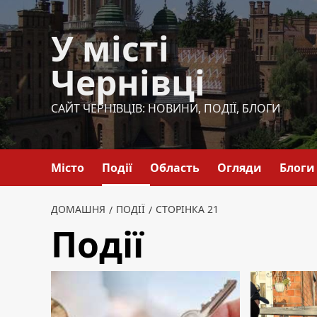
Перейти
до
У місті
вмісту
Чернівці
САЙТ ЧЕРНІВЦІВ: НОВИНИ, ПОДІЇ, БЛОГИ
Місто
Події
Область
Огляди
Блоги
ДОМАШНЯ
ПОДІЇ
СТОРІНКА 21
Події