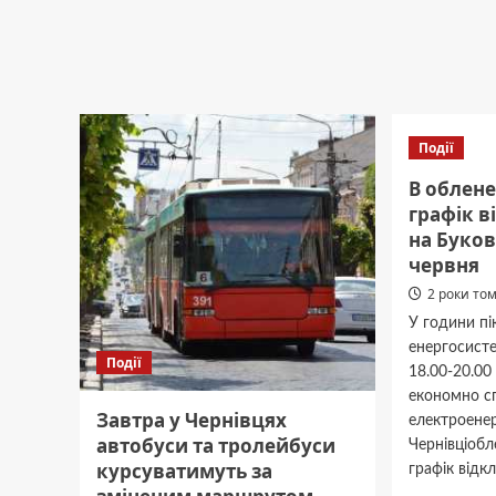
дошку
загибл
герою
Юрію
Іванов
–
фото
Події
В облен
графік в
на Буков
червня
2 роки то
У години пі
енергосисте
Події
18.00-20.00
економно с
Завтра у Чернівцях
електроене
автобуси та тролейбуси
Чернівціоб
курсуватимуть за
графік відкл