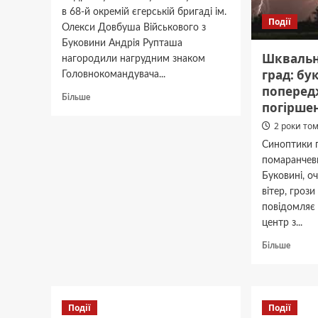
в 68-й окремій єгерській бригаді ім.
Події
Олекси Довбуша Військового з
Буковини Андрія Рупташа
Шквальни
нагородили нагрудним знаком
град: бу
Головнокомандувача...
поперед
Докладніше
Більше
погірше
про
Сирський
2 роки то
нагородив
Синоптики 
бійця
помаранчеви
Андрія
Буковині, о
Рупташа
з
вітер, грози
Буковини
повідомляє
нагрудним
центр з...
знаком
“Золотий
Докла
Більше
хрест”
про
Шквал
вітер,
грози
Події
Події
й