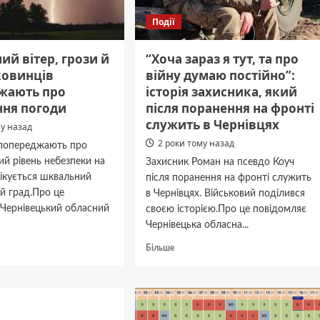
Події
й вітер, грози й
“Хоча зараз я тут, та про
ковинців
війну думаю постійно”:
жають про
історія захисника, який
ння погоди
після поранення на фронті
служить в Чернівцях
му назад
2 роки тому назад
попереджають про
й рівень небезпеки на
Захисник Роман на псевдо Коуч
чікується шквальний
після поранення на фронті служить
 й град.Про це
в Чернівцях. Військовий поділився
 Чернівецький обласний
своєю історією.Про це повідомляє
Чернівецька обласна...
дніше
Докладніше
Більше
про
ьний
“Хоча
зараз
я
тут,