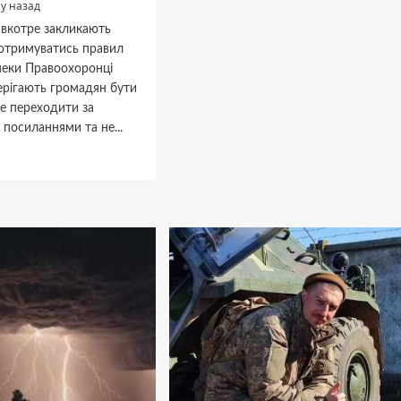
му назад
військовий
 вкотре закликають
Руслан
Харюк
отримуватись правил
з
пеки Правоохоронці
Буковини
ерігають громадян бути
е переходити за
 посиланнями та не...
дніше
ет-
или
нців
ь