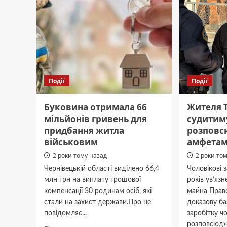
Події
Події
Буковина отримала 66
Жителя Т
мільйонів гривень для
судитим
придбання житла
розповс
військовим
амфетамі
2 роки тому назад
2 роки то
Чернівецькій області виділено 66,4
Чоловікові 
млн грн на виплату грошової
років ув’яз
компенсації 30 родинам осіб, які
майна Прав
стали на захист держави.Про це
доказову ба
повідомляє...
заробітку чо
розповсюджу