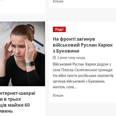
Докладніше
Більше
про
дніше
Не
пропрацює
я
більше
ців
дня:
имуть
Події
Клічук
про
всюдження
На фронті загинув
судовий
аміну
військовий Руслан Харюк
позов
з Буковини
Ринжука
су
до
2 роки тому назад
Чернівецької
Військовий Руслан Харюк родом з
міськради
села Плоска Селятинської громади
На війні проти російських окупантів
загинув військовий з Буковини,
житель села...
інтернет-шахраї
Докладніше
Більше
и в трьох
про
ців майже 60
На
ривень
фронті
загинув