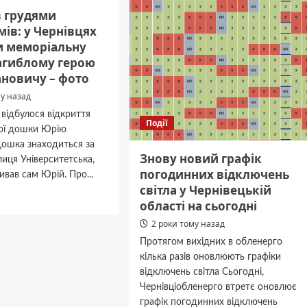
та
 грудями
нців
про
ів: у Чернівцях
еджають
війну
и меморіальну
думаю
ення
агиблому герою
постійно”:
и
історія
ановичу – фото
захисника,
му назад
який
після
 відбулося відкриття
Події
поранення
ої дошки Юрію
на
Дошка знаходиться за
фронті
Знову новий графік
иця Університетська,
служить
погодинних відключень
ивав сам Юрій. Про...
в
світла у Чернівецькій
Чернівцях
дніше
області на сьогодні
ив
2 роки тому назад
ми
Протягом вихідних в обленерго
имів:
кілька разів оновлюють графіки
відключень світла Сьогодні,
цях
ли
Чернівціобленерго втретє оновлює
іальну
графік погодинних відключень