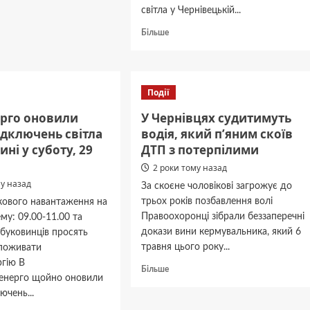
світла у Чернівецькій...
ому
Докладніше
Більше
про
Знову
ичу
новий
графік
Події
погодинних
відключень
ерго оновили
У Чернівцях судитимуть
світла
ідключень світла
водія, який пʼяним скоїв
у
ині у суботу, 29
ДТП з потерпілими
Чернівецькій
області
2 роки тому назад
на
му назад
За скоєне чоловікові загрожує до
сьогодні
трьох років позбавлення волі
кового навантаження на
Правоохоронці зібрали беззаперечні
му: 09.00-11.00 та
докази вини кермувальника, який 6
 буковинців просять
травня цього року...
поживати
ргію В
Докладніше
Більше
ленерго щойно оновили
про
ючень...
У
Чернівцях