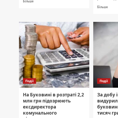
Докладніше
Більше
про
Докла
Більше
Буковина
про
отримала
Жител
66
Тарасів
мільйонів
судит
гривень
за
для
розпо
придбання
амфет
житла
і
військовим
канабі
Події
Події
На Буковині в розтраті 2,2
За добу 
млн грн підозрюють
видурил
ексдиректора
буковин
комунального
тисяч г