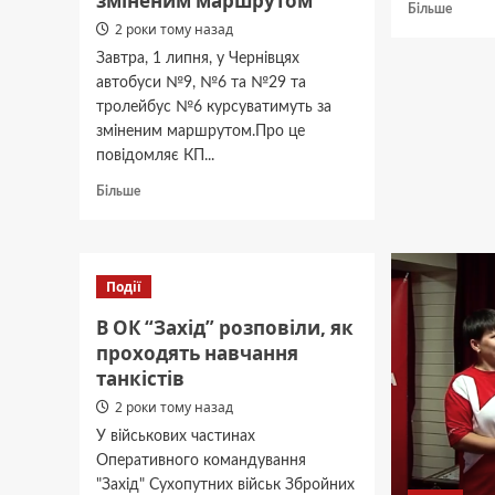
зміненим маршрутом
Докла
Більше
2 роки тому назад
про
В
Завтра, 1 липня, у Чернівцях
облене
автобуси №9, №6 та №29 та
онови
тролейбус №6 курсуватимуть за
графік
зміненим маршрутом.Про це
відкл
світла
повідомляє КП...
на
Докладніше
Більше
Букови
про
у
Завтра
суботу
у
29
Чернівцях
червня
Події
автобуси
та
В ОК “Захід” розповіли, як
тролейбуси
проходять навчання
курсуватимуть
танкістів
за
зміненим
2 роки тому назад
маршрутом
У військових частинах
Оперативного командування
"Захід" Сухопутних військ Збройних