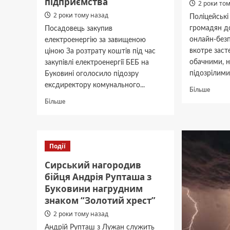
підприємства
2 роки то
2 роки тому назад
Поліцейські
громадян д
Посадовець закупив
онлайн-без
електроенергію за завищеною
вкотре заст
ціною За розтрату коштів під час
обачними, н
закупівлі електроенергії БЕБ на
підозрілими
Буковині оголосило підозру
ексдиректору комунального...
Докла
Більше
про
Докладніше
Більше
За
про
добу
На
інтерн
Буковині
шахраї
в
Події
видур
розтраті
в
2,2
Сирський нагородив
трьох
млн
бійця Андрія Рупташа з
букови
грн
Буковини нагрудним
майже
підозрюють
60
знаком “Золотий хрест”
ексдиректора
тисяч
комунального
2 роки тому назад
гривен
підприємства
Андрій Рупташ з Лужан служить