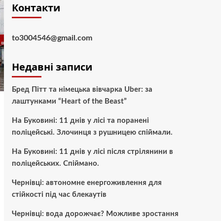
Контакти
to3004546@gmail.com
Недавні записи
Бред Пітт та німецька вівчарка Uber: за
лаштунками “Heart of the Beast”
На Буковині: 11 днів у лісі та поранені
поліцейські. Злочинця з рушницею спіймали.
На Буковині: 11 днів у лісі після стрілянини в
поліцейських. Спіймано.
Чернівці: автономне енергоживлення для
стійкості під час блекаутів
Чернівці: вода дорожчає? Можливе зростання