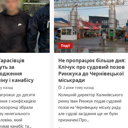
Події
арасівців
Не пропрацює більше дня:
уть за
Клічук про судовий позов
юдження
Ринжука до Чернівецької
ну і канабісу
міськради
му назад
2 роки тому назад
загрожує до десяти
Колишній директор Калинівського
нення з конфіскацією
ринку Іван Ринжук подав судовий
оохоронці зібрали
позов на Чернівецьку міську раду,
зу нелегального
але судові засідання ще не були
ловіка, який
призначені.Про...
вав канабіс та...