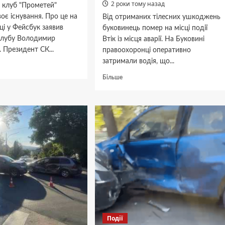
2 роки тому назад
 клуб "Прометей"
оє існування. Про це на
Від отриманих тілесних ушкоджень
нці у Фейсбук заявив
буковинець помер на місці події
клубу Володимир
Втік із місця аварії. На Буковині
 Президент СК...
правоохоронці оперативно
затримали водія, що...
дніше
Докладніше
Більше
про
етей”
Допустив
нив
наїзд
ння:
на
пішохода
ент
і
втік
з
місця
хоронців
події:
на
Буковині
затримали
винуватця
Події
ДТП