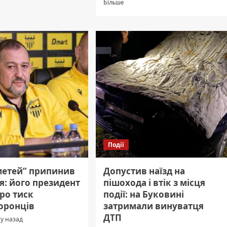
Докладніше
имир
Більше
про
р
У
Чернівцях
пʼяний
перехожий
влаштував
стрілянину
посеред
вулиці
Події
метей” припинив
Допустив наїзд на
я: його президент
пішохода і втік з місця
ро тиск
події: на Буковині
оронців
затримали винуватця
ДТП
му назад