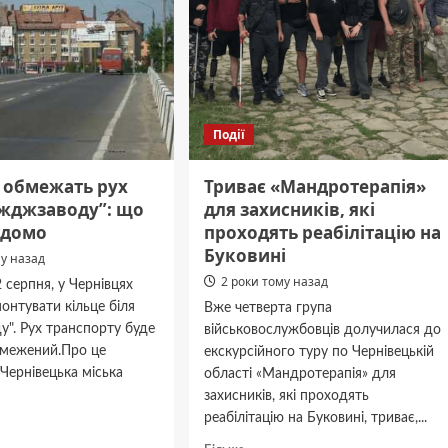
зіткнулися
дві
автівки
Події
і обмежать рух
Триває «Мандротерапія»
іжджзаводу”: що
для захисників, які
ідомо
проходять реабілітацію на
Буковині
му назад
2 роки тому назад
2 серпня, у Чернівцях
онтувати кільце біля
Вже четверта група
у". Рух транспорту буде
військовослужбовців долучилася до
бмежений.Про це
екскурсійного туру по Чернівецькій
Чернівецька міська
області «Мандротерапія» для
захисників, які проходять
реабілітацію на Буковині, триває,...
дніше
Докладніше