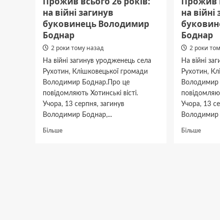
Прожив всього 26 років:
Прожив в
на війні загинув
на війні
буковинець Володимир
буковин
Боднар
Боднар
2 роки тому назад
2 роки то
На війні загинув уродженець села
На війні за
Рухотин, Клішковецької громади
Рухотин, Кл
Володимир Боднар.Про це
Володимир 
повідомляють Хотинські вісті.
повідомляют
Учора, 13 серпня, загинув
Учора, 13 с
Володимир Боднар,...
Володимир Б
Докладніше
Докла
Більше
Більше
про
про
Прожив
Прожи
всього
всього
26
26
років:
років:
на
на
війні
війні
загинув
загину
буковинець
буков