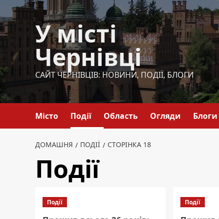
Перейти
до
У місті
вмісту
Чернівці
САЙТ ЧЕРНІВЦІВ: НОВИНИ, ПОДІЇ, БЛОГИ
Місто
Події
Область
Огляди
Блоги
ДОМАШНЯ
ПОДІЇ
СТОРІНКА 18
Події
Події
Події