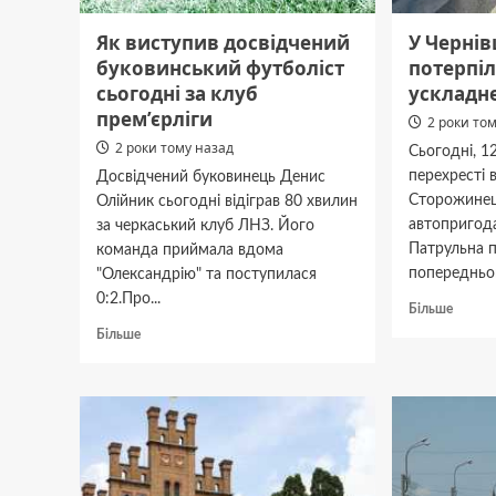
Як виступив досвідчений
У Чернів
буковинський футболіст
потерпіл
сьогодні за клуб
ускладн
прем’єрліги
2 роки то
2 роки тому назад
Сьогодні, 1
перехресті 
Досвідчений буковинець Денис
Сторожинець
Олійник сьогодні відіграв 80 хвилин
автопригод
за черкаський клуб ЛНЗ. Його
Патрульна п
команда приймала вдома
попередньою
"Олександрію" та поступилася
0:2.Про...
Докла
Більше
про
Докладніше
Більше
У
про
Чернів
Як
сталас
виступив
ДТП
досвідчений
з
буковинський
потерп
футболіст
рух
сьогодні
ускла