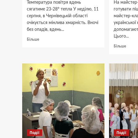
Температура повітря вдень
На майстер-
сягатиме 23-28° тепла У неділю, 11
готувати пі
серпня, в Чернівецькій області
майстер-кла
очікується мінлива хмарність. Вночі
української
без опадів, вдень...
допомагают
Цього...
Докладніше
Більше
про
Докла
Більше
На
про
Буковині
Волон
в
«Украї
неділю
коман
очікується
органі
невеликий
майсте
короткочасний
клас
дощ,
для
гроза
дітей
з
Кіцма
Події
Події