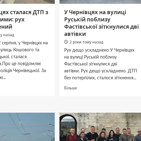
цях сталася ДТП з
У Чернівцях на вулиці
ими: рух
Руській поблизу
ений
Фастівської зіткнулися дві
автівки
му назад
2 роки тому назад
2 серпня, у Чернівцях на
вулиць Кошового та
Рух дещо ускладнено У Чернівцях
кої, сталася
на вулиці Руській поблизу
а.Про це повідомляє
Фастівської зіткнулися дві
оліція Чернівецької. За
автівки. Рух дещо ускладнено. ДТП
...
без потерпілих, сталося зіткнення...
дніше
Докладніше
Більше
про
У
цях
Чернівцях
я
на
вулиці
Руській
ілими:
поблизу
Фастівської
днений