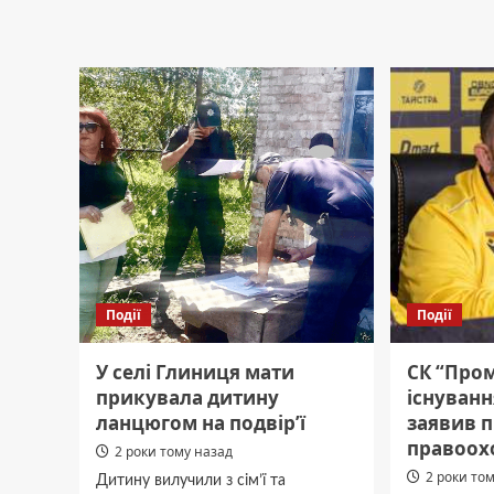
Володимир
Волод
Боднар
Бодна
Події
Події
У селі Глиниця мати
СК “Про
прикувала дитину
існуванн
ланцюгом на подвірʼї
заявив п
правоох
2 роки тому назад
2 роки то
Дитину вилучили з сім’ї та