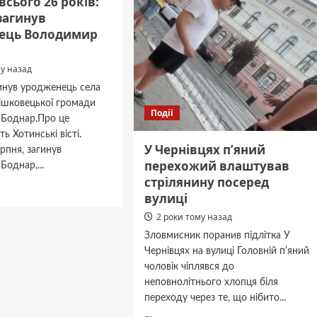
сього 26 років:
 загинув
ець Володимир
му назад
гинув уродженець села
ішковецької громади
Події
Боднар.Про це
ь Хотинські вісті.
У Чернівцях пʼяний
ерпня, загинув
перехожий влаштував
однар,...
стрілянину посеред
дніше
вулиці
в
2 роки тому назад
Зловмисник поранив підлітка У
Чернівцях на вулиці Головній пʼяний
чоловік чіплявся до
неповнолітнього хлопця біля
в
переходу через те, що нібито...
инець