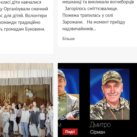
мешканці та викликали вогнеборців
класі діти навчалися
Загорілось сміттєзвалище.
цу Організували смачний
Пожежа трапилась у селі
с для дітей. Волонтери
Зарожани. На момент приїзду
 команди традиційно
надзвичайників...
ь громадам Буковини.
Докладніше
Більше
про
дніше
Загорілось
сміттєзвалище:
тери
пожежа
нської
на
ди»
Буковині
зували
р-
ньщини
Події