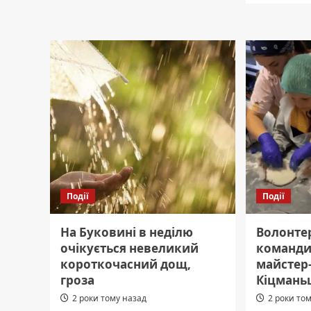
студенти
Сьогод
ЧНУ
обмеж
виходять
рух
на
біля
навчання:
“дріжд
все
що
що
про
потрібно
це
знати
відом
Події
Події
На Буковині в неділю
Волонте
очікується невеликий
команди
короткочасний дощ,
майстер-
гроза
Кіцман
2 роки тому назад
2 роки то