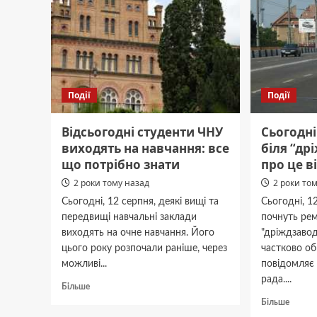
за
клуб
прем’єрліги
Події
Події
Відсьогодні студенти ЧНУ
Сьогодн
виходять на навчання: все
біля “др
що потрібно знати
про це в
2 роки тому назад
2 роки то
Сьогодні, 12 серпня, деякі вищі та
Сьогодні, 1
передвищі навчальні заклади
почнуть рем
виходять на очне навчання. Його
"дріждзавод
цього року розпочали раніше, через
частково о
можливі...
повідомляє 
рада....
Докладніше
Більше
про
Докла
Більше
Відсьогодні
про