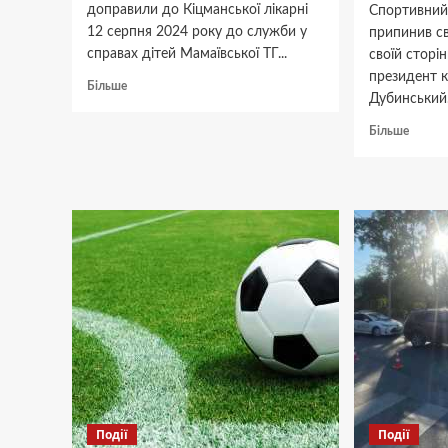
доправили до Кіцманської лікарні
Спортивний
12 серпня 2024 року до служби у
припинив св
справах дітей Мамаївської ТГ...
своїй сторі
президент 
Докладніше
Більше
Дубинський.
про
У
Докла
Більше
селі
про
Глиниця
СК
мати
“Пром
прикувала
припи
дитину
існува
ланцюгом
його
на
презид
подвірʼї
заявив
про
тиск
правоо
Події
Події