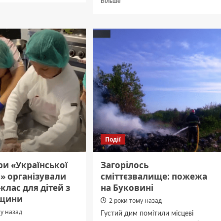
Більше
ні
про
ать
Триває
«Мандротерапія»
для
жзаводу”:
захисників,
які
проходять
реабілітацію
о
на
Буковині
Події
ри «Української
Загорілось
» організували
сміттєзвалище: пожежа
клас для дітей з
на Буковині
ьщини
2 роки тому назад
му назад
Густий дим помітили місцеві