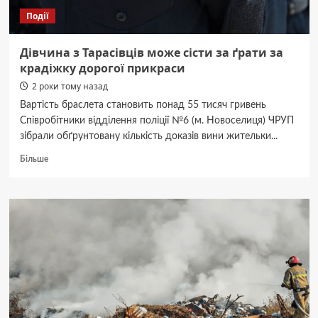
Події
Дівчина з Тарасівців може сісти за ґрати за
крадіжку дорогої прикраси
2 роки тому назад
Вартість браслета становить понад 55 тисяч гривень
Співробітники відділення поліції №6 (м. Новоселиця) ЧРУП
зібрали обґрунтовану кількість доказів вини жительки...
Докладніше
Більше
про
Дівчина
з
Тарасівців
може
сісти
за
ґрати
за
крадіжку
дорогої