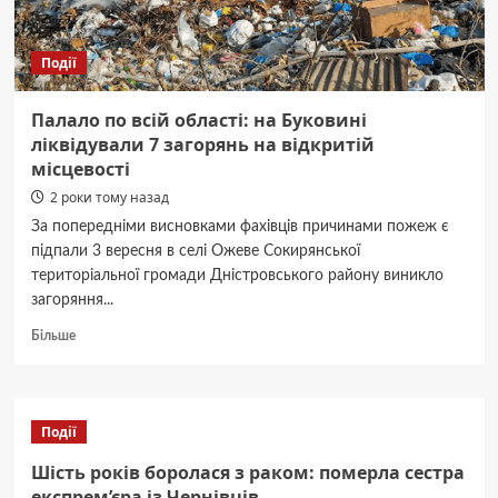
прикраси
Події
Палало по всій області: на Буковині
ліквідували 7 загорянь на відкритій
місцевості
2 роки тому назад
За попередніми висновками фахівців причинами пожеж є
підпали 3 вересня в селі Ожеве Сокирянської
територіальної громади Дністровського району виникло
загоряння...
Докладніше
Більше
про
Палало
по
всій
Події
області:
на
Шість років боролася з раком: померла сестра
Буковині
експрем’єра із Чернівців