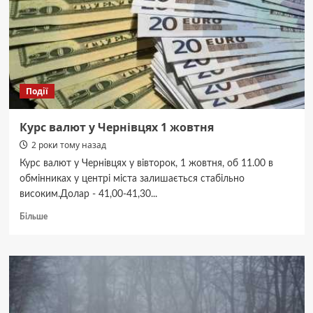
забороняв
–
ТЦК
Події
Курс валют у Чернівцях 1 жовтня
2 роки тому назад
Курс валют у Чернівцях у вівторок, 1 жовтня, об 11.00 в
обмінниках у центрі міста залишається стабільно
високим.Долар - 41,00-41,30...
Докладніше
Більше
про
Курс
валют
у
Чернівцях
1
жовтня