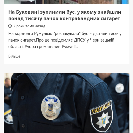
На Буковині зупинили бус, у якому знайшли
понад тисячу пачок контрабандних сигарет
2 роки тому назад
На кордоні з Румунією "розпакували" бус – дістали тисячу
пачок сигарет.Про це повідомляє ДПСУ у Чернівецькій
області. Учора громадянин Румунії...
Докладніше
Більше
про
На
Буковині
зупинили
бус,
у
якому
знайшли
понад
тисячу
пачок
контрабандних
сигарет