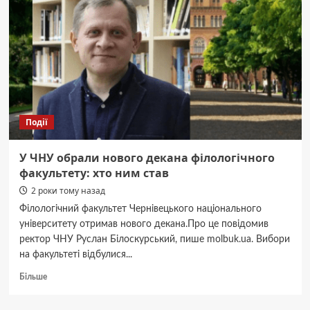
туман
Події
У ЧНУ обрали нового декана філологічного
факультету: хто ним став
2 роки тому назад
Філологічний факультет Чернівецького національного
університету отримав нового декана.Про це повідомив
ректор ЧНУ Руслан Білоскурський, пише molbuk.ua. Вибори
на факультеті відбулися...
Докладніше
Більше
про
У