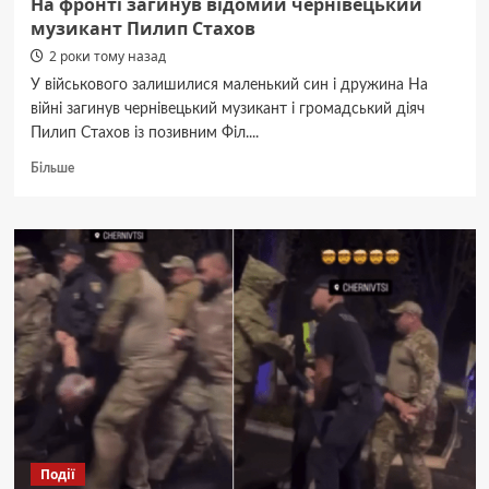
На фронті загинув відомий чернівецький
музикант Пилип Стахов
2 роки тому назад
У військового залишилися маленький син і дружина На
війні загинув чернівецький музикант і громадський діяч
Пилип Стахов із позивним Філ....
Докладніше
Більше
про
На
фронті
загинув
відомий
чернівецький
музикант
Пилип
Стахов
Події