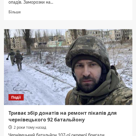
опадів. Заморозки на...
Докладніше
Більше
про
Насуваються
морози:
вночі
у
Чернівцях
буде
-3°С
Події
Триває збір донатів на ремонт пікапів для
чернівецького 92 батальйону
2 роки тому назад
Чернівецький батальйон 107-ої окремої бригади