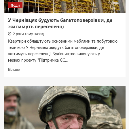
Події
У Чернівцях будують багатоповерхівки, де
житимуть переселенці
2 роки тому назад
Квартири облаштують основними меблями та побутовою
технікою У Чернівцях зведуть багатоповерхівки, де
житимуть переселенці. Будівництво виконують у
межах проєкту "Підтримка ЄС...
Докладніше
Більше
про
У
Чернівцях
будують
багатоповерхівки,
де
житимуть
переселенці