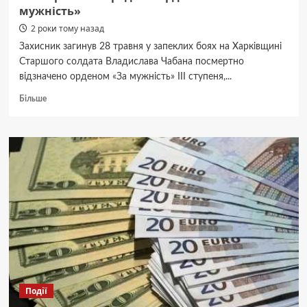
мужність»
2 роки тому назад
Захисник загинув 28 травня у запеклих боях на Харківщині
Старшого солдата Владислава Чабана посмертно
відзначено орденом «За мужність» ІІІ ступеня,...
Докладніше
Більше
про
Воїна
з
Сокирян
Владислава
Чабана
посмертно
ногородили
орденом
«За
мужність»
Події