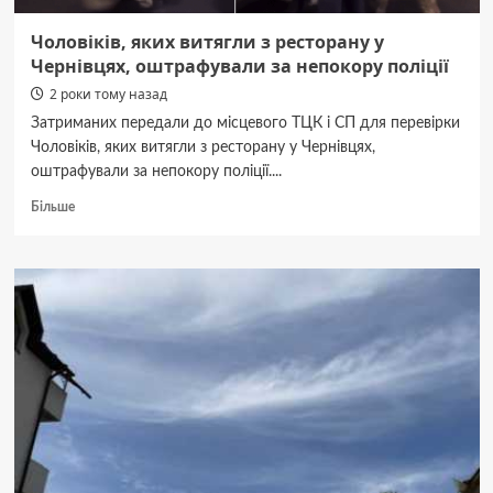
Чоловіків, яких витягли з ресторану у
Чернівцях, оштрафували за непокору поліції
2 роки тому назад
Затриманих передали до місцевого ТЦК і СП для перевірки
Чоловіків, яких витягли з ресторану у Чернівцях,
оштрафували за непокору поліції....
Докладніше
Більше
про
Чоловіків,
яких
витягли
з
ресторану
у
Чернівцях,
оштрафували
за
непокору
поліції