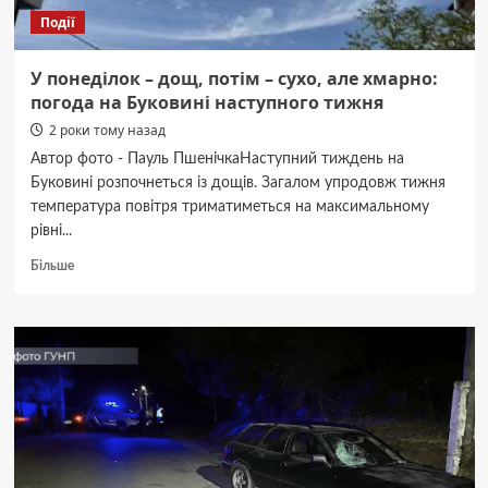
Події
У понеділок – дощ, потім – сухо, але хмарно:
погода на Буковині наступного тижня
2 роки тому назад
Автор фото - Пауль ПшенічкаНаступний тиждень на
Буковині розпочнеться із дощів. Загалом упродовж тижня
температура повітря триматиметься на максимальному
рівні...
Докладніше
Більше
про
У
понеділок
–
дощ,
потім
–
сухо,
але
хмарно: