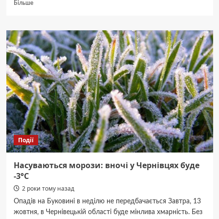
Докладніше
Більше
про
Відійшов
у
вічність
видатний
науковець
і
доцент
Чернівецького
університету
Микола
Кушнір
Події
Насуваються морози: вночі у Чернівцях буде
-3°С
2 роки тому назад
Опадів на Буковині в неділю не передбачається Завтра, 13
жовтня, в Чернівецькій області буде мінлива хмарність. Без