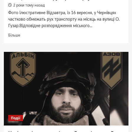
2 роки тому назад
Фото ілюстративне Відзавтра, із 16 вересня, у Чернівцях
частково обмежать рух транспорту на місяць на вулиці О.
Гузар.Відповідне розпорядження міського...
Докладніше
Більше
про
Відзавтра
у
Чернівцях
на
одній
із
вулиць
на
місяць
обмежать
рух
транспорту
Події