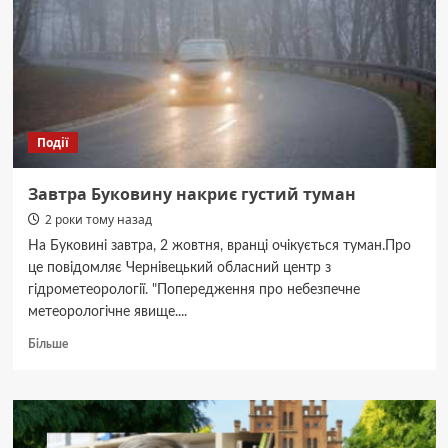
Події
Завтра Буковину накриє густий туман
2 роки тому назад
На Буковині завтра, 2 жовтня, вранці очікується туман.Про
це повідомляє Чернівецький обласний центр з
гідрометеорології. "Попередження про небезпечне
метеорологічне явище....
Докладніше
Більше
про
Завтра
Буковину
накриє
густий