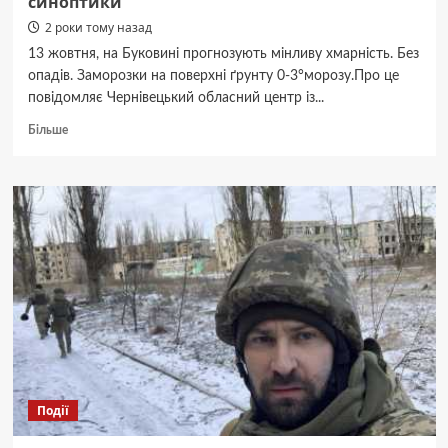
синоптики
2 роки тому назад
13 жовтня, на Буковині прогнозують мінливу хмарність. Без
опадів. Заморозки на поверхні ґрунту 0-3°морозу.Про це
повідомляє Чернівецький обласний центр із...
Докладніше
Більше
про
Сьогодні
на
Буковині
очікуються
заморозки
–
синоптики
Події