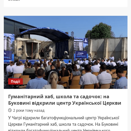
про
Пішла
з
дому
і
досі
не
повернулася:
поліція
Буковини
розшукує
15-
річну
дівчину
Події
Гуманітарний хаб, школа та садочок: на
Буковині відкрили центр Української Церкви
2 роки тому назад
У Чагрі відкрили багатофункціональний центр Української
Церкви Гуманітарний хаб, школа та садочок. На Буковині