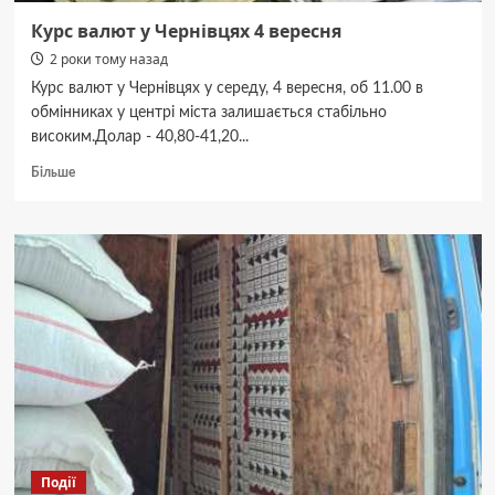
Курс валют у Чернівцях 4 вересня
2 роки тому назад
Курс валют у Чернівцях у середу, 4 вересня, об 11.00 в
обмінниках у центрі міста залишається стабільно
високим.Долар - 40,80-41,20...
Докладніше
Більше
про
Курс
валют
у
Чернівцях
4
вересня
Події