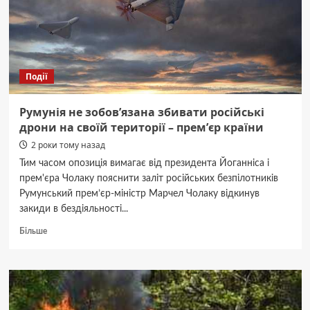
Події
Румунія не зобовʼязана збивати російські
дрони на своїй території – премʼєр країни
2 роки тому назад
Тим часом опозиція вимагає від президента Йоганніса і
прем'єра Чолаку пояснити заліт російських безпілотників
Румунський прем’єр-міністр Марчел Чолаку відкинув
закиди в бездіяльності...
Докладніше
Більше
про
Румунія
не
зобовʼязана
збивати
російські