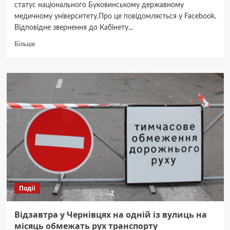
статус національного Буковинському державному
медичному університету.Про це повідомляється у Facebook.
Відповідне звернення до Кабінету...
Докладніше
Більше
про
Другий
у
рейтингу:
облрада
просить
надати
статус
національного
Буковинському
медуніверситету
Події
Відзавтра у Чернівцях на одній із вулиць на
місяць обмежать рух транспорту