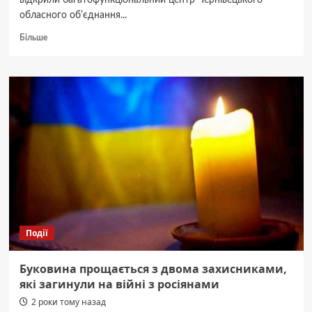
відкрили багатофункціональний центр Чернівецького
обласного обʼєднання...
Докладніше
Більше
про
Гуманітарний
хаб,
школа
та
садочок:
на
Буковині
відкрили
центр
Української
Церкви
Події
Буковина прощається з двома захисниками,
які загинули на війні з росіянами
2 роки тому назад