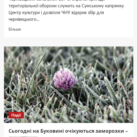
територіальної оборони служить на Сумському напрямку
Центр культури і дозвілля ЧНУ відкрив збір для
чернівецького...
Докладніше
Більше
про
Триває
збір
донатів
на
ремонт
пікапів
для
чернівецького
92
батальйону
Події
Сьогодні на Буковині очікуються заморозки –