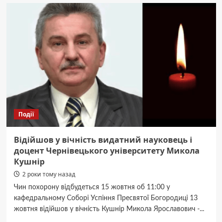
попереджають
про
посилення
вітру
у
Чернівецькій
області
Події
Відійшов у вічність видатний науковець і
доцент Чернівецького університету Микола
Кушнір
2 роки тому назад
Чин похорону відбудеться 15 жовтня об 11:00 у
кафедральному Соборі Успіння Пресвятої Богородиці 13
жовтня відійшов у вічність Кушнір Микола Ярославович -...