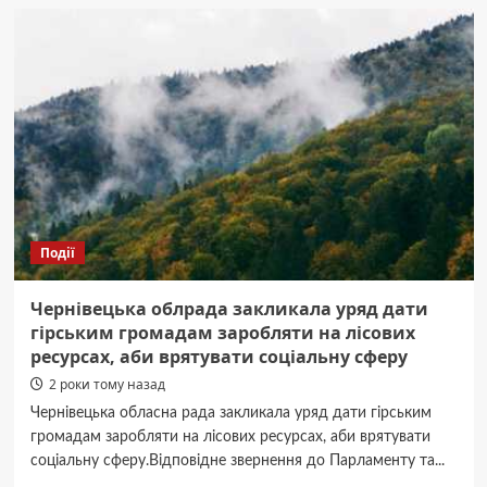
ЧНУ
обрали
нового
декана
філологічного
факультету:
хто
ним
став
Події
Чернівецька облрада закликала уряд дати
гірським громадам заробляти на лісових
ресурсах, аби врятувати соціальну сферу
2 роки тому назад
Чернівецька обласна рада закликала уряд дати гірським
громадам заробляти на лісових ресурсах, аби врятувати
соціальну сферу.Відповідне звернення до Парламенту та...