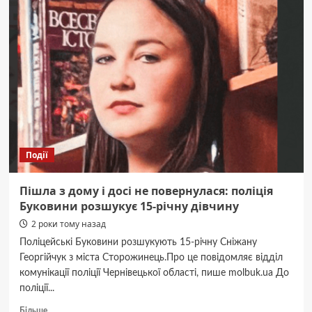
про
високу
пожежну
небезпеку
Події
Пішла з дому і досі не повернулася: поліція
Буковини розшукує 15-річну дівчину
2 роки тому назад
Поліцейські Буковини розшукують 15-річну Сніжану
Георгійчук з міста Сторожинець.Про це повідомляє відділ
комунікації поліції Чернівецької області, пише molbuk.ua До
поліції...
Докладніше
Більше