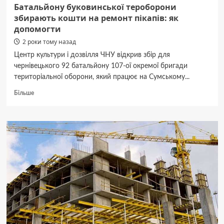
Батальйону буковинської тероборони
збирають кошти на ремонт пікапів: як
допомогти
2 роки тому назад
Центр культури і дозвілля ЧНУ відкрив збір для
чернівецького 92 батальйону 107-ої окремої бригади
територіальної оборони, який працює на Сумському...
Докладніше
Більше
про
Батальйону
буковинської
тероборони
збирають
кошти
на
ремонт
пікапів:
як
допомогти