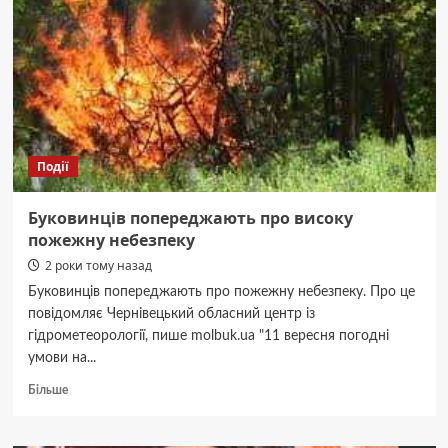
дрони
на
своїй
території
–
премʼєр
країни
Події
Буковинців попереджають про високу
пожежну небезпеку
2 роки тому назад
Буковинців попереджають про пожежну небезпеку. Про це
повідомляє Чернівецький обласний центр із
гідрометеорології, пише molbuk.ua "11 вересня погодні
умови на...
Докладніше
Більше
про
Буковинців
попереджають