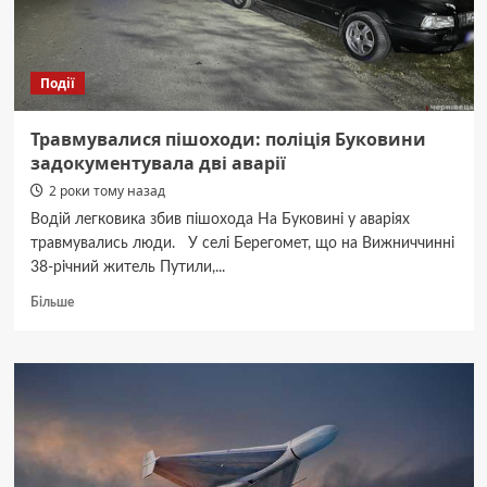
погода
на
Буковині
наступного
Події
тижня
Травмувалися пішоходи: поліція Буковини
задокументувала дві аварії
2 роки тому назад
Водій легковика збив пішохода На Буковині у аваріях
травмувались люди. У селі Берегомет, що на Вижниччинні
38-річний житель Путили,...
Докладніше
Більше
про
Травмувалися
пішоходи:
поліція
Буковини
задокументувала
дві
аварії