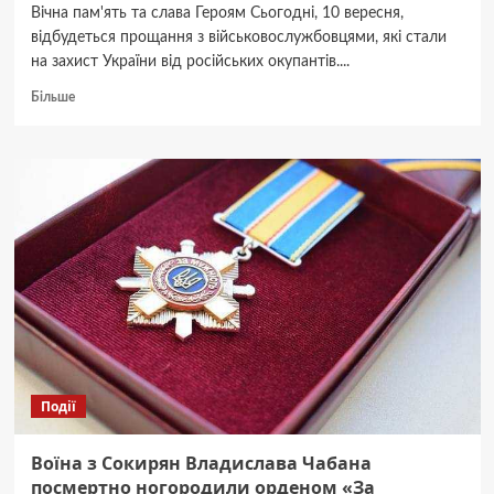
Вічна пам'ять та слава Героям Сьогодні, 10 вересня,
відбудеться прощання з військовослужбовцями, які стали
на захист України від російських окупантів....
Докладніше
Більше
про
Буковина
прощається
з
двома
захисниками,
які
загинули
на
війні
з
росіянами
Події
Воїна з Сокирян Владислава Чабана
посмертно ногородили орденом «За