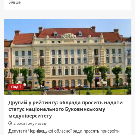
Докладніше
Більше
про
Чернівецька
облрада
закликала
уряд
дати
гірським
громадам
заробляти
на
лісових
ресурсах,
аби
врятувати
Події
соціальну
сферу
Другий у рейтингу: облрада просить надати
статус національного Буковинському
медуніверситету
2 роки тому назад
Депутати Чернівецької обласної ради просять присвоїти