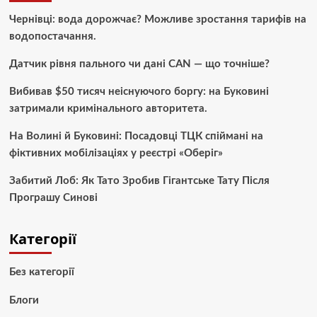
Чернівці: вода дорожчає? Можливе зростання тарифів на
водопостачання.
Датчик рівня пального чи дані CAN — що точніше?
Вибивав $50 тисяч неіснуючого боргу: на Буковині
затримали кримінального авторитета.
На Волині й Буковині: Посадовці ТЦК спіймані на
фіктивних мобілізаціях у реєстрі «Оберіг»
Забитий Лоб: Як Тато Зробив Гігантське Тату Після
Програшу Синові
Категорії
Без категорії
Блоги