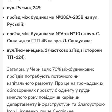
вул. Руська, 249;
проїзд між будинками №286А-285В на вул.
Руській;
проїзд між будинками №6 та №10 на вул. С.
Скальда та ГТП-4Б на вул. Л. Сандуляка;
вул.Тисменецька, 1 (частково заїзд зі сторони
ТП -124).
Загалом, у Чернівцях 70% міжбудинкових
проїздів потребують поточного чи
капітального ремонту. Про це на громадських
обговореннях проєкту бюджету у грудні
минулого року повідомив керівник
департаменту інфраструктури та благоустрою
Ігор Ніколенко, пише Суспільне.