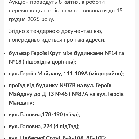
Аукціон проведуть 8 квітня, а роботи
переможець торгів повинен виконати до 15
грудня 2025 року.
Згідно з тендерною документацією,
попередньо йдеться про такі адреси:
бульвар Героїв Крут між будинками №14 та
№18 (пішохідна доріжка);
вул. Героїв Майдану, 111-109А (мікрорайон);
проїзд від будинку №87В на вул. Героїв
Майдану до ДНЗ №45 і №87А на вул. Героїв
Майдану;
вул. Головна,178-190 (в’їзд);
вул. Головна, 224 (4 під’їзд);
вул. Небесної Сотні, 8-А-10А, 8Б-10Б;