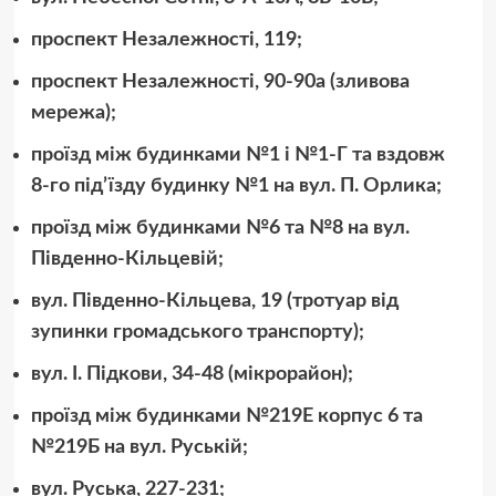
проспект Незалежності, 119;
проспект Незалежності, 90-90а (зливова
мережа);
проїзд між будинками №1 і №1-Г та вздовж
8-го під’їзду будинку №1 на вул. П. Орлика;
проїзд між будинками №6 та №8 на вул.
Південно-Кільцевій;
вул. Південно-Кільцева, 19 (тротуар від
зупинки громадського транспорту);
вул. І. Підкови, 34-48 (мікрорайон);
проїзд між будинками №219Е корпус 6 та
№219Б на вул. Руській;
вул. Руська, 227-231;