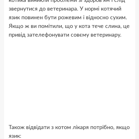
котика виникли проблеми зі здоров’ям і слід
звернутися до ветеринара. У нормі котячий
язик повинен бути рожевим і відносно сухим.
Якщо ж ви помітили, що у кота тече слина, це
привід зателефонувати совєму ветеринару.
Також відвідати з котом лікаря потрібно, якщо
язик: