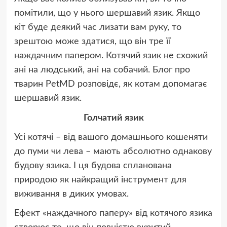
помітили, що у нього шершавий язик. Якщо
кіт буде деякий час лизати вам руку, то
зрештою може здатися, що він тре її
наждачним папером. Котячий язик не схожий
ані на людський, ані на собачий. Блог про
тварин PetMD розповідє, як котам допомагає
шершавий язик.
Голчатий язик
Усі котячі – від вашого домашнього кошеняти
до пуми чи лева – мають абсолютно однакову
будову язика. І ця будова спланована
природою як найкращий інструмент для
виживання в диких умовах.
Ефект «наждачного паперу» від котячого язика