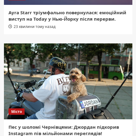
Ayra Starr тріумфально повернулася: емоційний
виступ на Today у Нью-Йорку після перерви.
23 хвилини тому назад
Місто
Пес у шоломі Чернівцями: Джордан підкорив
Instagram пів мільйонами переглядів!