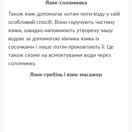
Язик-соломинка
Також язик допомагає котам пити воду у свій
особливий спосіб. Вони скручують частину
язика, швидко наповнюють утворену чашу
водою за допомогою кінчика язика із
сосочками і лише потім проковтують її. Це
також схоже на всмоктування води через
соломинку.
Язик-гребінь і язик-масажер