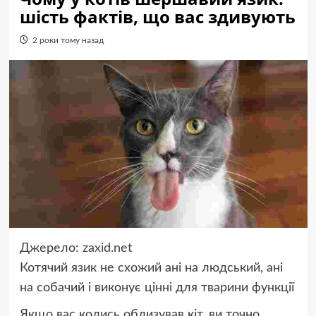
шість фактів, що вас здивують
2 роки тому назад
Джерело:
zaxid.net
Котячий язик не схожий ані на людський, ані
на собачий і виконує цінні для тварини функції
Якщо вас колись облизував кіт, ви точно