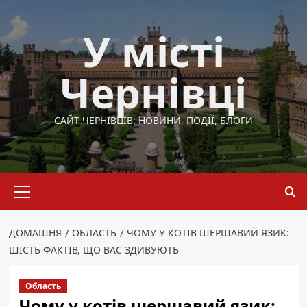
Перейти
до
У місті
вмісту
Чернівці
САЙТ ЧЕРНІВЦІВ: НОВИНИ, ПОДІЇ, БЛОГИ
Основне
меню
ДОМАШНЯ
ОБЛАСТЬ
ЧОМУ У КОТІВ ШЕРШАВИЙ ЯЗИК:
ШІСТЬ ФАКТІВ, ЩО ВАС ЗДИВУЮТЬ
Область
Чому у котів шершавий язик: