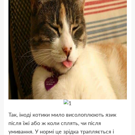
Так, іноді котики мило висолоплюють язик
після їжі або ж коли сплять, чи після
умивання. У нормі це зрідка трапляється і