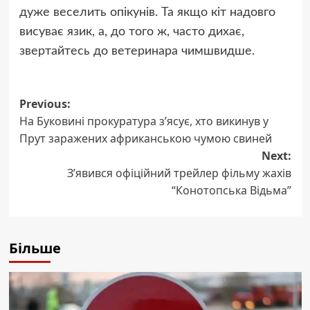
дуже веселить опікунів. Та якщо кіт надовго
висуває язик, а, до того ж, часто дихає,
звертайтесь до ветеринара чимшвидше.
Post
Previous:
На Буковині прокуратура з’ясує, хто викинув у
navigation
Прут заражених африканською чумою свиней
Next:
З’явився офіційний трейлер фільму жахів
“Конотопська Відьма”
Більше