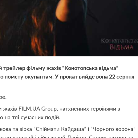
 трейлер фільму жахів “Конотопська відьма”
о помсту окупантам. У прокат вийде вона 22 серпня
be.
и жахів FILM.UA Group, натхненних героїнями з
 на тлі сучасних подій.
кова та зірка “Спіймати Кайдаша” і “Чорного ворона”
рали ведучий і військовий Даніель Салем, актори та