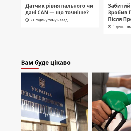
Датчик рівня пального чи
Забитий 
дані CAN — що точніше?
Зробив Г
Після П
21 годину тому назад
1 день то
Вам буде цікаво