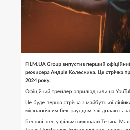
FILM.UA Group випустив перший офіційний
режисера Андрія Колесника. Це стрічка пр
2024 року.
Офіційний трейлер оприлюднили на YouTu
Це буде перша стрічка з майбутньої лінійк
міфологічним бекграундом, які долають зло
Головні ролі у фільмі виконали Тетяна Мал
Тарас Цимбалюк. Епізодичні ролі також зіг