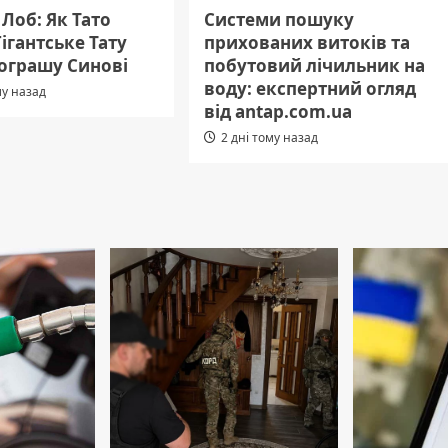
Лоб: Як Тато
Системи пошуку
ігантське Тату
прихованих витоків та
рограшу Синові
побутовий лічильник на
воду: експертний огляд
му назад
від antap.com.ua
2 дні тому назад