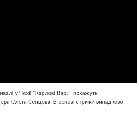
алі у Чехії “Карлові Вари” покажуть
ра Олега Сенцова. В основі стрічки випадково