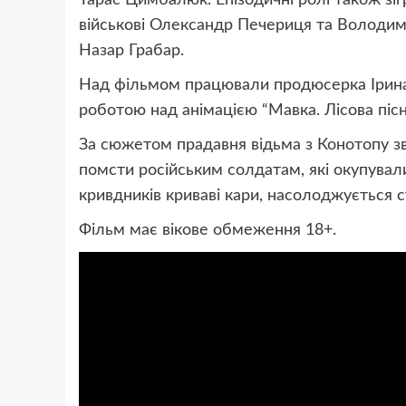
військові Олександр Печериця та Володим
Назар Грабар.
Над фільмом працювали продюсерка Ірина
роботою над анімацією “Мавка. Лісова пісн
За сюжетом прадавня відьма з Конотопу зв
помсти російським солдатам, які окупували
кривдників криваві кари, насолоджується 
Фільм має вікове обмеження 18+.