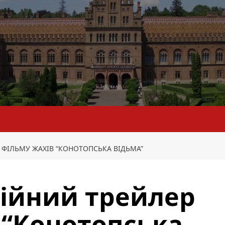
 ФІЛЬМУ ЖАХІВ “КОНОТОПСЬКА ВІДЬМА”
ційний трейлер
 “Конотопська