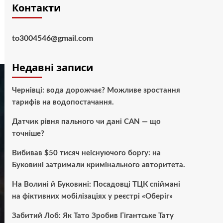
Контакти
to3004546@gmail.com
Недавні записи
Чернівці: вода дорожчає? Можливе зростання
тарифів на водопостачання.
Датчик рівня пального чи дані CAN — що
точніше?
Вибивав $50 тисяч неіснуючого боргу: на
Буковині затримали кримінального авторитета.
На Волині й Буковині: Посадовці ТЦК спіймані
на фіктивних мобілізаціях у реєстрі «Оберіг»
Забитий Лоб: Як Тато Зробив Гігантське Тату