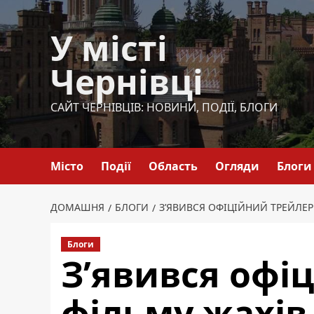
Перейти
до
У місті
вмісту
Чернівці
САЙТ ЧЕРНІВЦІВ: НОВИНИ, ПОДІЇ, БЛОГИ
Місто
Події
Область
Огляди
Блоги
ДОМАШНЯ
БЛОГИ
З’ЯВИВСЯ ОФІЦІЙНИЙ ТРЕЙЛЕР
Блоги
З’явився офі
фільму жахів