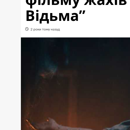
Відьма”
2 роки тому назад