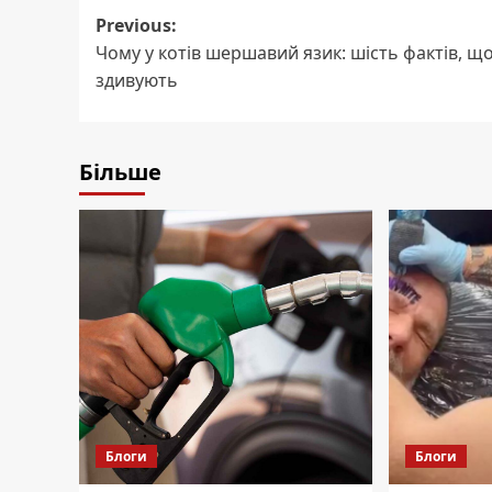
Post
Previous:
Чому у котів шершавий язик: шість фактів, що
navigation
здивують
Більше
Блоги
Блоги