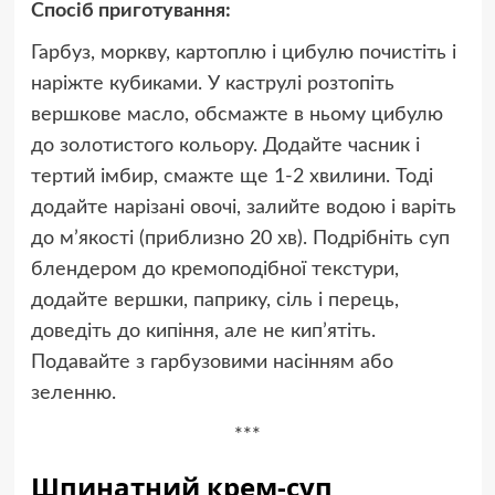
Спосіб приготування:
Гарбуз, моркву, картоплю і цибулю почистіть і
наріжте кубиками. У каструлі розтопіть
вершкове масло, обсмажте в ньому цибулю
до золотистого кольору. Додайте часник і
тертий імбир, смажте ще 1-2 хвилини. Тоді
додайте нарізані овочі, залийте водою і варіть
до м’якості (приблизно 20 хв). Подрібніть суп
блендером до кремоподібної текстури,
додайте вершки, паприку, сіль і перець,
доведіть до кипіння, але не кип’ятіть.
Подавайте з гарбузовими насінням або
зеленню.
***
Шпинатний крем-суп