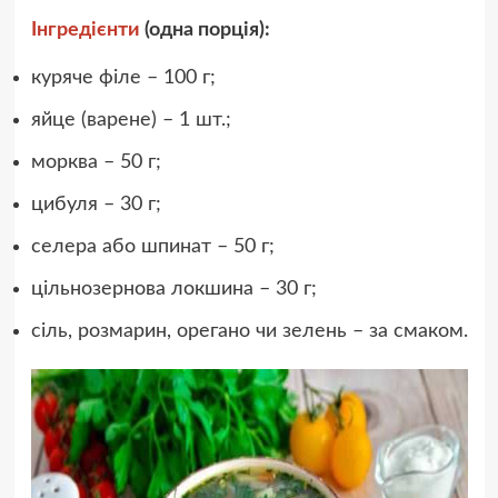
Інгредієнти
(одна порція):
куряче філе – 100 г;
яйце (варене) – 1 шт.;
морква – 50 г;
цибуля – 30 г;
селера або шпинат – 50 г;
цільнозернова локшина – 30 г;
сіль, розмарин, орегано чи зелень – за смаком.