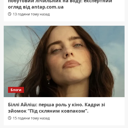
побутовий лічильник на воду: експертний
огляд від antap.com.ua
13 години тому назад
Блоги
Біллі Айліш: перша роль у кіно. Кадри зі
зйомок “Під скляним ковпаком”.
15 години тому назад