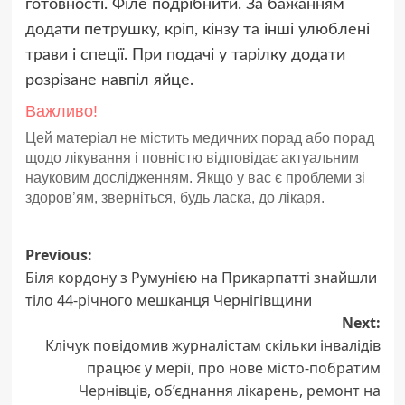
готовності. Філе подрібнити. За бажанням
додати петрушку, кріп, кінзу та інші улюблені
трави і спеції. При подачі у тарілку додати
розрізане навпіл яйце.
Важливо!
Цей матеріал не містить медичних порад або порад
щодо лікування і повністю відповідає актуальним
науковим дослідженням. Якщо у вас є проблеми зі
здоров’ям, зверніться, будь ласка, до лікаря.
Post
Previous:
Біля кордону з Румунією на Прикарпатті знайшли
navigation
тіло 44-річного мешканця Чернігівщини
Next:
Клічук повідомив журналістам скільки інвалідів
працює у мерії, про нове місто-побратим
Чернівців, об’єднання лікарень, ремонт на