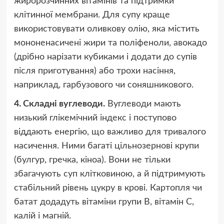
жиророзчинних вітамінів та підтримки
клітинної мембрани. Для супу краще
використовувати оливкову олію, яка містить
мононенасичені жири та поліфеноли, авокадо
(дрібно нарізати кубиками і додати до супів
після приготування) або трохи насіння,
наприклад, гарбузового чи соняшникового.
4. Складні вуглеводи.
Вуглеводи мають
низький глікемічний індекс і поступово
віддають енергію, що важливо для тривалого
насичення. Ними багаті цільнозернові крупи
(булгур, гречка, кіноа). Вони не тільки
збагачують суп клітковиною, а й підтримують
стабільний рівень цукру в крові. Картопля чи
батат додадуть вітаміни групи B, вітамін C,
калій і магній.