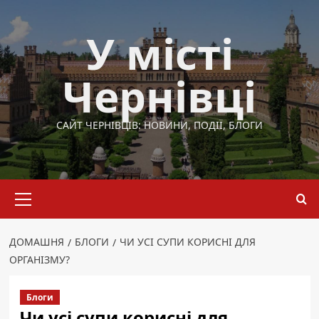
Перейти
до
У місті
вмісту
Чернівці
САЙТ ЧЕРНІВЦІВ: НОВИНИ, ПОДІЇ, БЛОГИ
Основне
меню
ДОМАШНЯ
БЛОГИ
ЧИ УСІ СУПИ КОРИСНІ ДЛЯ
ОРГАНІЗМУ?
Блоги
Чи усі супи корисні для