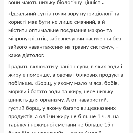
вони мають низьку біологічну цінність.
«Ідеальний суп із точки зору нутриціології та
користі має бути не лише смачний, а й
містити оптимальне поєднання макро- та
мікронутрієнтів, забезпечуючи насичення без
зайвого навантаження на травну систему», –
каже дієтолог.
І радить включати у раціон супи, в яких води і
жиру є поменше, а овочів і білкових продуктів
побільше. «Борщ, у якому мало мʼяса, бобів,
моркви і багато води та жиру, несе низьку
цінність для організму. А от наваристий,
густий борщ, у якому багато вищевказаних
продуктів, а олії чи жиру не більше 1 ч. л. на
тарілку і нежирної сметани не більше 15 г,