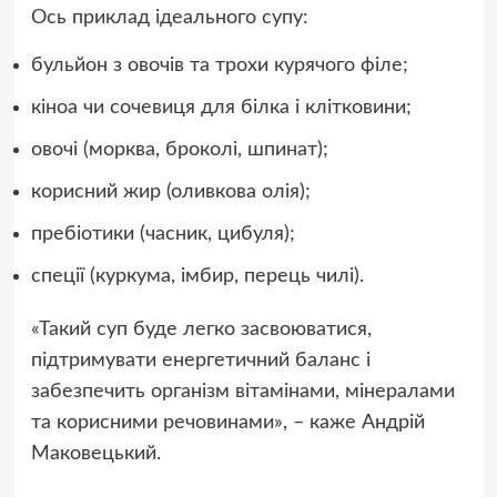
Ось приклад ідеального супу:
бульйон з овочів та трохи курячого філе;
кіноа чи сочевиця для білка і клітковини;
овочі (морква, броколі, шпинат);
корисний жир (оливкова олія);
пребіотики (часник, цибуля);
спеції (куркума, імбир, перець чилі).
«Такий суп буде легко засвоюватися,
підтримувати енергетичний баланс і
забезпечить організм вітамінами, мінералами
та корисними речовинами», – каже Андрій
Маковецький.