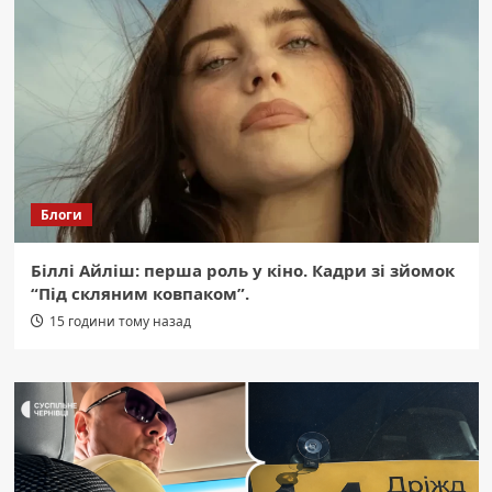
Блоги
Біллі Айліш: перша роль у кіно. Кадри зі зйомок
“Під скляним ковпаком”.
15 години тому назад