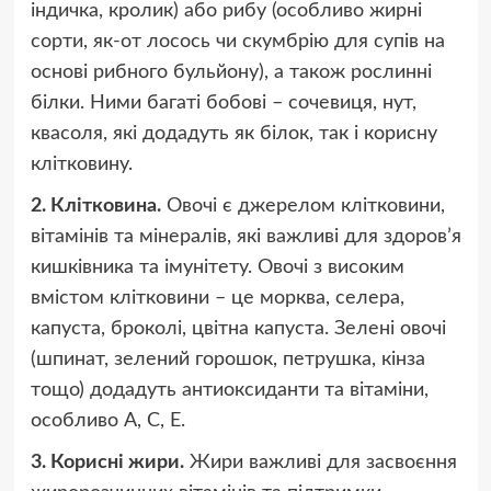
індичка, кролик) або рибу (особливо жирні
сорти, як-от лосось чи скумбрію для супів на
основі рибного бульйону), а також рослинні
білки. Ними багаті бобові – сочевиця, нут,
квасоля, які додадуть як білок, так і корисну
клітковину.
2. Клітковина.
Овочі є джерелом клітковини,
вітамінів та мінералів, які важливі для здоров’я
кишківника та імунітету. Овочі з високим
вмістом клітковини – це морква, селера,
капуста, броколі, цвітна капуста. Зелені овочі
(шпинат, зелений горошок, петрушка, кінза
тощо) додадуть антиоксиданти та вітаміни,
особливо A, C, E.
3. Корисні жири.
Жири важливі для засвоєння