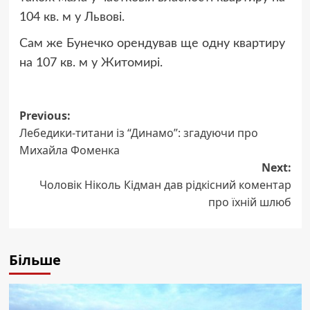
104 кв. м у Львові.
Сам же Бунечко орендував ще одну квартиру
на 107 кв. м у Житомирі.
Post
Previous:
Лебедики-титани із “Динамо”: згадуючи про
navigation
Михайла Фоменка
Next:
Чоловік Ніколь Кідман дав рідкісний коментар
про їхній шлюб
Більше