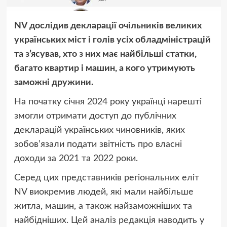
NV дослідив декларації очільників великих
українських міст і голів усіх обладміністрацій
та з’ясував, хто з них має найбільші статки,
багато квартир і машин, а кого утримують
заможні дружини.
На початку січня 2024 року українці нарешті
змогли отримати доступ до публічних
декларацій українських чиновників, яких
зобов’язали подати звітність про власні
доходи за 2021 та 2022 роки.
Серед цих представників регіональних еліт
NV виокремив людей, які мали найбільше
житла, машин, а також найзаможніших та
найбідніших. Цей аналіз редакція наводить у