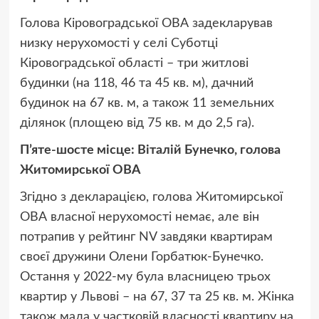
Голова Кіровоградської ОВА задекларував
низку нерухомості у селі Суботці
Кіровоградської області – три житлові
будинки (на 118, 46 та 45 кв. м), дачний
будинок на 67 кв. м, а також 11 земельних
ділянок (площею від 75 кв. м до 2,5 га).
П’яте-шосте місце: Віталій Бунечко, голова
Житомирської ОВА
Згідно з декларацією, голова Житомирської
ОВА власної нерухомості немає, але він
потрапив у рейтинг NV завдяки квартирам
своєї дружини Олени Горбатюк-Бунечко.
Остання у 2022-му була власницею трьох
квартир у Львові – на 67, 37 та 25 кв. м. Жінка
також мала у частковій власності квартиру на