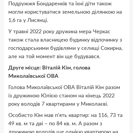
Подружжя Бондаренків та їхні діти також
могли користуватися земельною ділянкою на
1,6 га у Лисянці.
У травні 2022 року дружина мера Черкас
також стала власницею будинку відпочинку з
господарськими будівлями у селищі Сокирна,
але на той момент він ще будувався.
Друге місце: Віталій Кім, голова
Миколаївської ОВА
Голова Миколаївської ОВА Віталій Кім разом
із дружиною Юлією станом на кінець 2022
року володів 7 квартирами у Миколаєві.
Особисто Кім мав п’ять квартир: на 116, 73 та
49 кв. м та дві – по 84 кв. м. А разом з
дружиною володів ще однією квартирою на