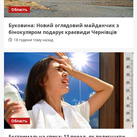
Область
Буковина: Новий оглядовий майданчик з
бінокуляром подарує краєвиди Чернівців
18 години тому назад
Область
Екстремальна спека: 13 порад, як полегшити