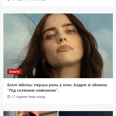
Блоги
Біллі Айліш: перша роль у кіно. Кадри зі зйомок
“Під скляним ковпаком”.
17 години тому назад