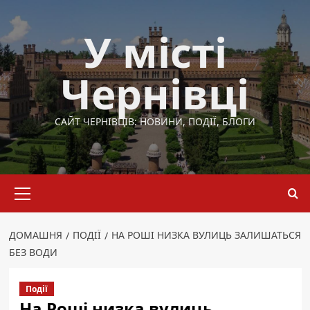
Перейти
до
У місті
вмісту
Чернівці
САЙТ ЧЕРНІВЦІВ: НОВИНИ, ПОДІЇ, БЛОГИ
Основне
меню
ДОМАШНЯ
ПОДІЇ
НА РОШІ НИЗКА ВУЛИЦЬ ЗАЛИШАТЬСЯ
БЕЗ ВОДИ
Події
На Роші низка вулиць