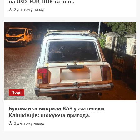
на USD, EUR, RUB та інші.
2 дні тому назад
Події
Буковинка викрала ВАЗ у жительки
Клішківців: шокуюча пригода.
3 дні тому назад