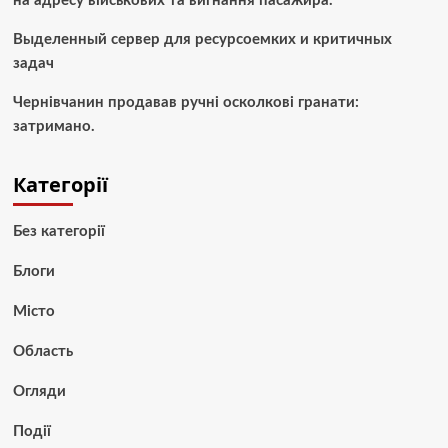
на адресу військових та вигнання пасажира.
Выделенный сервер для ресурсоемких и критичных
задач
Чернівчанин продавав ручні осколкові гранати:
затримано.
Категорії
Без категорії
Блоги
Місто
Область
Огляди
Події