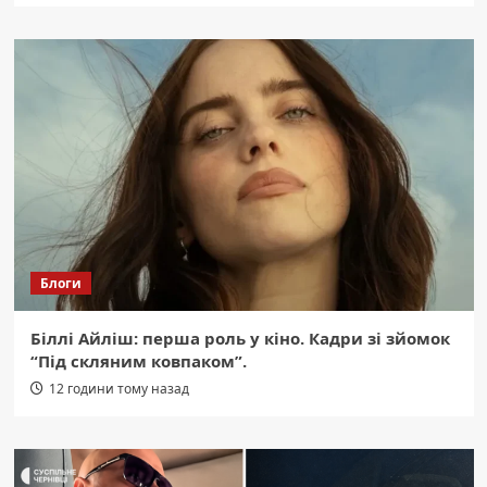
Блоги
Біллі Айліш: перша роль у кіно. Кадри зі зйомок
“Під скляним ковпаком”.
12 години тому назад