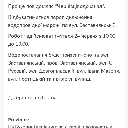
Про це повідомляє “Чернівціводоканал”.
Відбуватиметься перепідключення
водопровідної мережі по вул. Заставнянській.
Роботи здійснюватимуться 24 червня з 10.00
до 19.00.
Водопостачання буде призупинено на вул.
Заставнянській, пров. Заставнянській, вул. С.
Русовій, вул. Довгопільській, вул. Івана Мазепи,
вул. Ростицькій та прилеглі вулиці.
Джерело:
molbuk.ua
Post
Previous:
На Буковині керівництво лікарні підозрюють у