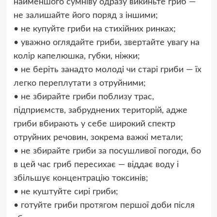
найменшого сумніву одразу викиньте гриб —
не залишайте його поряд з іншими;
• не купуйте гриби на стихійних ринках;
• уважно оглядайте гриби, звертайте увагу на
колір капелюшка, губки, ніжки;
• не беріть занадто молоді чи старі гриби — їх
легко переплутати з отруйними;
• не збирайте гриби поблизу трас,
підприємств, забруднених територій, адже
гриби вбирають у себе широкий спектр
отруйних речовин, зокрема важкі метали;
• не збирайте гриби за посушливої погоди, бо
в цей час гриб пересихає — віддає воду і
збільшує концентрацію токсинів;
• не куштуйте сирі гриби;
• готуйте гриби протягом першої доби після