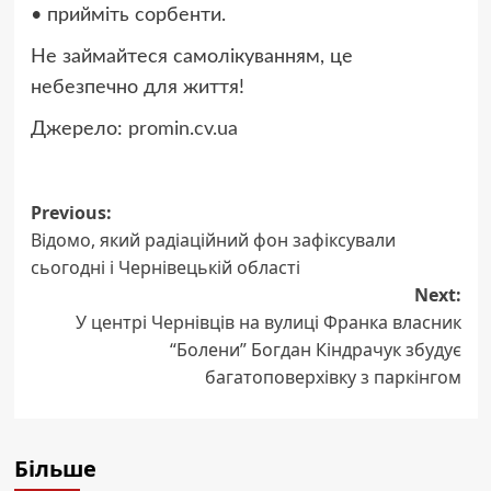
• прийміть сорбенти.
Не займайтеся самолікуванням, це
небезпечно для життя!
Джерело:
promin.cv.ua
Post
Previous:
Відомо, який радіаційний фон зафіксували
navigation
сьогодні і Чернівецькій області
Next:
У центрі Чернівців на вулиці Франка власник
“Болени” Богдан Кіндрачук збудує
багатоповерхівку з паркінгом
Більше