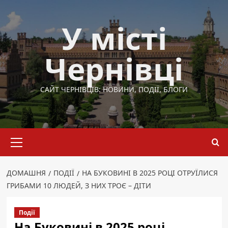
Перейти
до
У місті
вмісту
Чернівці
САЙТ ЧЕРНІВЦІВ: НОВИНИ, ПОДІЇ, БЛОГИ
Основне
меню
ДОМАШНЯ
ПОДІЇ
НА БУКОВИНІ В 2025 РОЦІ ОТРУЇЛИСЯ
ГРИБАМИ 10 ЛЮДЕЙ, З НИХ ТРОЄ – ДІТИ
Події
На Буковині в 2025 році