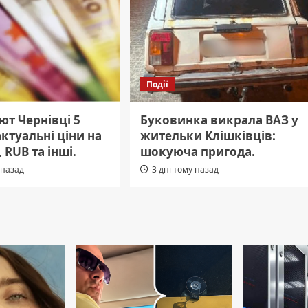
Події
ют Чернівці 5
Буковинка викрала ВАЗ у
актуальні ціни на
жительки Клішківців:
 RUB та інші.
шокуюча пригода.
 назад
3 дні тому назад