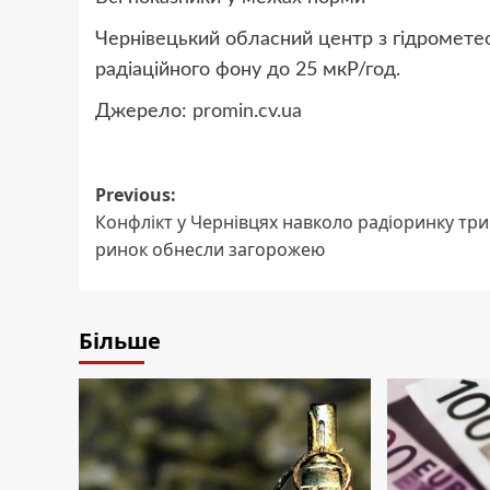
Чернівецький обласний центр з гідрометео
радіаційного фону до 25 мкР/год.
Джерело:
promin.cv.ua
Post
Previous:
Конфлікт у Чернівцях навколо радіоринку три
navigation
ринок обнесли загорожею
Більше