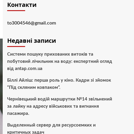
Контакти
to3004546@gmail.com
Недавні записи
Системи пошуку прихованих витоків та
побутовий лічильник на воду: експертний огляд
від antap.com.ua
Біллі Айліш: перша роль у кіно. Кадри зі зйомок
“Під скляним ковпаком”.
Чернівецький водій маршрутки №14 звільнений
за лайку на адресу військових та вигнання
пасажира.
Выделенный сервер для ресурсоемких и
критичных задач