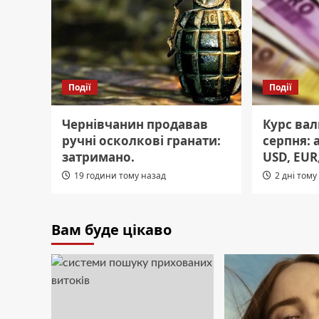
Події
Події
Чернівчанин продавав
Курс вал
ручні осколкові гранати:
серпня: 
затримано.
USD, EUR,
19 години тому назад
2 дні тому
Вам буде цікаво