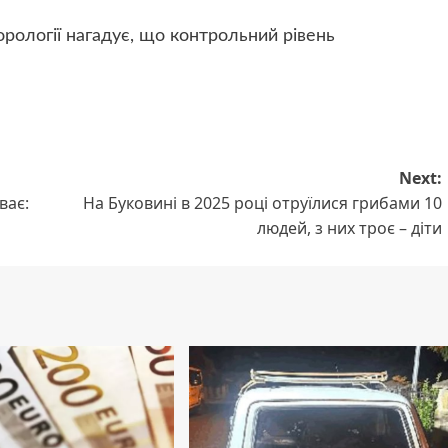
рології нагадує, що контрольний рівень
Next:
ває:
На Буковині в 2025 році отруїлися грибами 10
людей, з них троє – діти