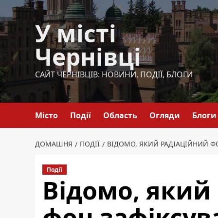
Перейти
до
У місті
вмісту
Чернівці
САЙТ ЧЕРНІВЦІВ: НОВИНИ, ПОДІЇ, БЛОГИ
Місто
Події
Область
Огляди
Блоги
ДОМАШНЯ
ПОДІЇ
ВІДОМО, ЯКИЙ РАДІАЦІЙНИЙ ФО
Події
Відомо, який
фон зафіксува