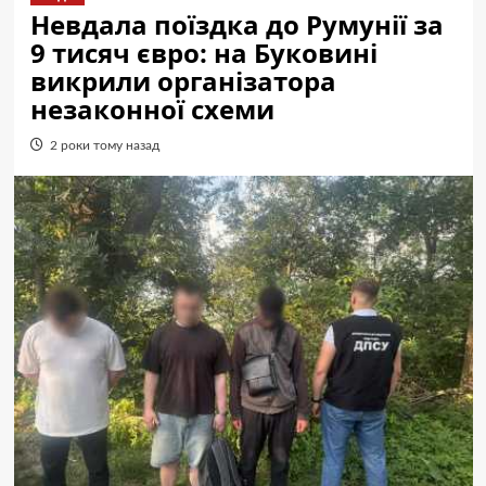
Невдала поїздка до Румунії за
9 тисяч євро: на Буковині
викрили організатора
незаконної схеми
2 роки тому назад