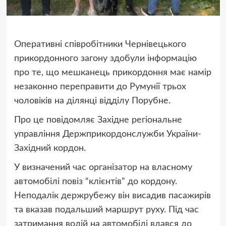
Оперативні співробітники Чернівецького
прикордонного загону здобули інформацію
про те, що мешканець прикордоння має намір
незаконно переправити до Румунії трьох
чоловіків на ділянці відділу Порубне.
Про це повідомляє Західне регіональне
управління Держприкордонслужби України-
Західний кордон.
У визначений час організатор на власному
автомобілі повіз “клієнтів” до кордону.
Неподалік держрубежу він висадив пасажирів
та вказав подальший маршрут руху. Під час
затримання водій на автомобілі вдався до