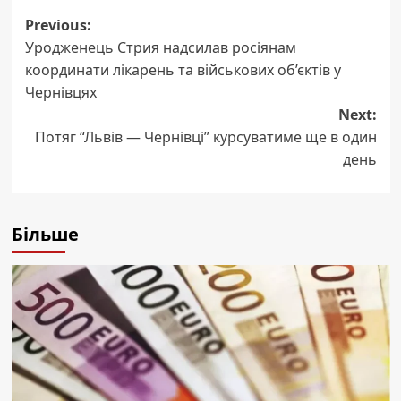
Post
Previous:
Уродженець Стрия надсилав росіянам
navigation
координати лікарень та військових об’єктів у
Чернівцях
Next:
Потяг “Львів — Чернівці” курсуватиме ще в один
день
Більше