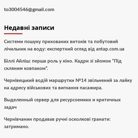
to3004546@gmail.com
Недавні записи
Системи пошуку прихованих витоків та побутовий
лічильник на воду: експертний огляд від antap.com.ua
Біллі Айліш: перша роль у кіно. Кадри зі зйомок “Під
скляним ковпаком”.
Чернівецький водій маршрутки №14 звільнений за лайку
на адресу військових та вигнання пасажира.
Выделенный сервер для ресурсоемких и критичных
задач
Чернівчанин продавав ручні осколкові гранати:
затримано.