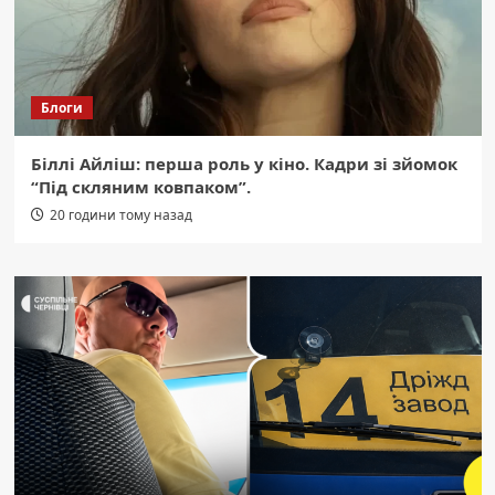
Блоги
Біллі Айліш: перша роль у кіно. Кадри зі зйомок
“Під скляним ковпаком”.
20 години тому назад