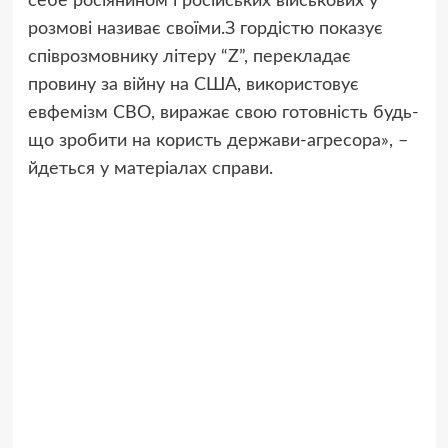
себе росіянином і російських військових у
розмові називає своїми.З гордістю показує
співрозмовнику літеру “Z”, перекладає
провину за війну на США, використовує
евфемізм СВО, виражає свою готовність будь-
що зробити на користь держави-агресора», –
йдеться у матеріалах справи.