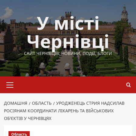
Перейти
до
У місті
вмісту
Чернівці
САЙТ ЧЕРНІВЦІВ: НОВИНИ, ПОДІЇ, БЛОГИ
Основне
меню
ДОМАШНЯ
ОБЛАСТЬ
УРОДЖЕНЕЦЬ СТРИЯ НАДСИЛАВ
РОСІЯНАМ КООРДИНАТИ ЛІКАРЕНЬ ТА ВІЙСЬКОВИХ
ОБ’ЄКТІВ У ЧЕРНІВЦЯХ
Область