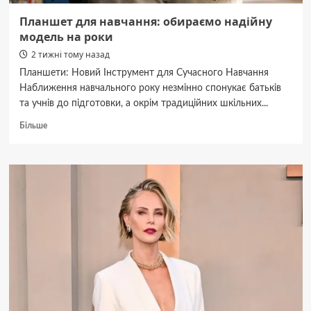
Планшет для навчання: обираємо надійну
модель на роки
2 тижні тому назад
Планшети: Новий Інструмент для Сучасного Навчання
Наближення навчального року незмінно спонукає батьків
та учнів до підготовки, а окрім традиційних шкільних...
Докладніше
Більше
про
Планшет
для
навчання:
обираємо
надійну
модель
на
роки