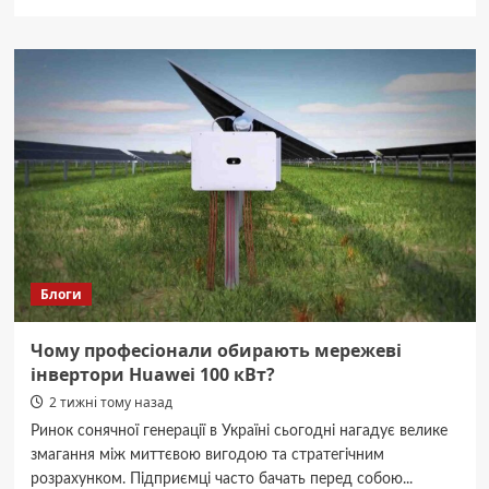
про
Одноместная
палатка:
свобода
и
лёгкость
соло-
путешествий
Блоги
Чому професіонали обирають мережеві
інвертори Huawei 100 кВт?
2 тижні тому назад
Ринок сонячної генерації в Україні сьогодні нагадує велике
змагання між миттєвою вигодою та стратегічним
розрахунком. Підприємці часто бачать перед собою...