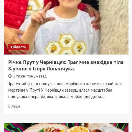
30-
річна
жінка
опинилася
під
арештом.
Область
Річка Прут у Чернівцях: Трагічна знахідка тіла
8-річного Ігоря Лопанчука.
3 тижні тому назад
Трагічний фінал пошуків: восьмирічного хлопчика знайшли
мертвим у Пруті У Чернівцях завершилася масштабна
пошукова операція, яка тривала майже дві доби....
Докладніше
Більше
про
Річка
Прут
у