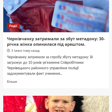
пошуків
8-
річного
школяра
Події
Чернівчанку затримали за збут метадону: 30-
річна жінка опинилася під арештом.
3 тижні тому назад
Чернівчанку затримали за спробу збуту метадону: їй
загрожує до 10 років ув'язнення Співробітники
Чернівецького районного управління поліції
задокументували факт учинення...
Докладніше
Більше
про
Чернівчанку
затримали
за
збут
метадону: