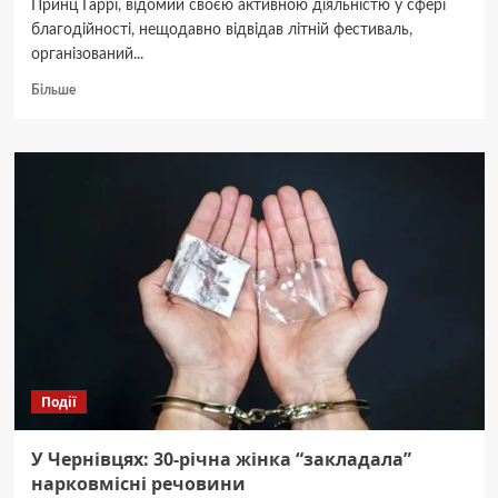
Принц Гаррі, відомий своєю активною діяльністю у сфері
благодійності, нещодавно відвідав літній фестиваль,
організований...
Докладніше
Більше
про
<strong>Гаррі
серед
кіз:
принц
влаштував
кумедне
шоу
на
фестивалі</strong>
Події
У Чернівцях: 30-річна жінка “закладала”
нарковмісні речовини