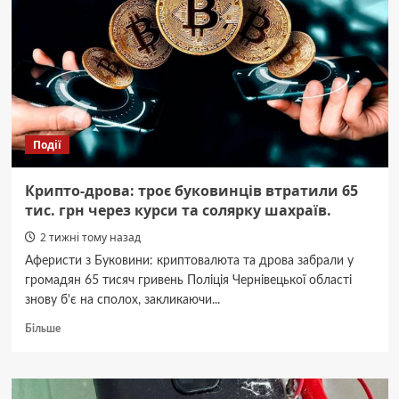
не
ремонтують:
відповідь
міськради
Події
Крипто-дрова: троє буковинців втратили 65
тис. грн через курси та солярку шахраїв.
2 тижні тому назад
Аферисти з Буковини: криптовалюта та дрова забрали у
громадян 65 тисяч гривень Поліція Чернівецької області
знову б'є на сполох, закликаючи...
Докладніше
Більше
про
<p>
<strong>Крипто-
дрова: