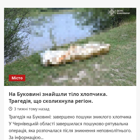
Буковинська
кухня:
ТОП
автентичних
страв,
які
варто
спробувати
в
Чернівцях
Місто
На Буковині знайшли тіло хлопчика.
Трагедія, що сколихнула регіон.
3 тижні тому назад
Трагедія на Буковині: завершено пошуки зниклого хлопчика
У Чернівецькій області завершилася пошуково-рятувальна
операція, яка розпочалася після зникнення неповнолітнього.
За інформацією...