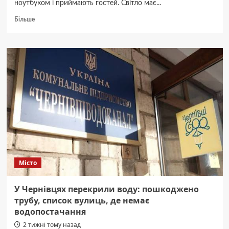
ноутбуком і приймають гостей. Світло має...
Докладніше
Більше
про
Сучасні
люстри
на
кухню:
як
підібрати
освітлення
для
стильного
інтер’єру
Місто
У Чернівцях перекрили воду: пошкоджено
трубу, список вулиць, де немає
водопостачання
2 тижні тому назад