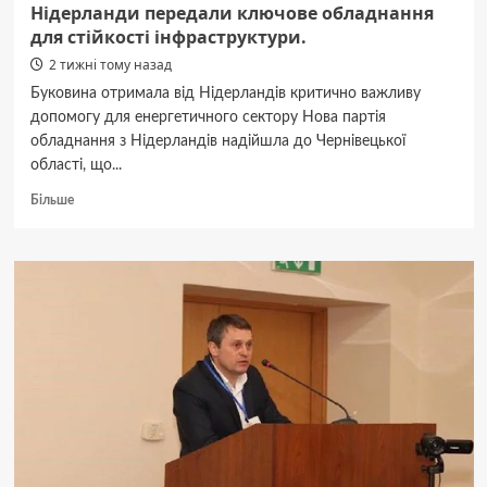
Нідерланди передали ключове обладнання
з
для стійкості інфраструктури.
коробкою!
2 тижні тому назад
Буковина отримала від Нідерландів критично важливу
допомогу для енергетичного сектору Нова партія
обладнання з Нідерландів надійшла до Чернівецької
області, що...
Докладніше
Більше
про
Буковина
зміцнює
енергосистему:
Нідерланди
передали
ключове
обладнання
для
стійкості
інфраструктури.