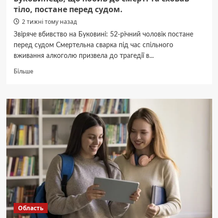
тіло, постане перед судом.
2 тижні тому назад
Звіряче вбивство на Буковині: 52-річний чоловік постане
перед судом Смертельна сварка під час спільного
вживання алкоголю призвела до трагедії в...
Докладніше
Більше
про
Буковинець,
що
побив
до
смерті
та
сховав
тіло,
постане
перед
судом.
Область