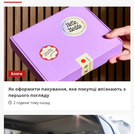
клітковини. Користь та смачні способи
їсти.
3
Область
Буковинські Герої: 2 Серпня
Прощаються Із Двома Захисниками
України
4
Область
Торгівля людьми на Буковині:
Сокирянська колонія під прицілом
Блоги
слідства
5
Як оформити пакування, яке покупці впізнають з
Область
першого погляду
Екстремальна спека: 13 порад, як
полегшити її перебіг для вашого
2 години тому назад
організму.
1
Область
СБУ: Ворог розставив “медові пастки”