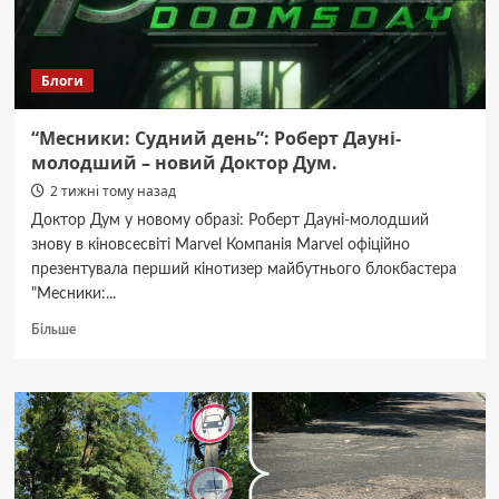
12
млн
гривень
Блоги
для
ЗСУ.
“Месники: Судний день”: Роберт Дауні-
молодший – новий Доктор Дум.
2 тижні тому назад
Доктор Дум у новому образі: Роберт Дауні-молодший
знову в кіновсесвіті Marvel Компанія Marvel офіційно
презентувала перший кінотизер майбутнього блокбастера
"Месники:...
Докладніше
Більше
про
“Месники:
Судний
день”:
Роберт
Дауні-
молодший
–