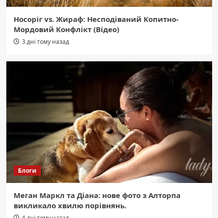
Носоріг vs. Жираф: Несподіваний Копитно-
Мордовий Конфлікт (Відео)
3 дні тому назад
Блоги
Меган Маркл та Діана: нове фото з Алторпа
викликало хвилю порівнянь.
4 дні тому назад