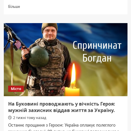
Докладніше
Більше
про
Чому
професіонали
обирають
мережеві
інвертори
Huawei
100
кВт?
Місто
На Буковині проводжають у вічність Героя:
мужній захисник віддав життя за Україну.
2 тижні тому назад
Останнє прощання з Героєм: Україна оплакує полеглого