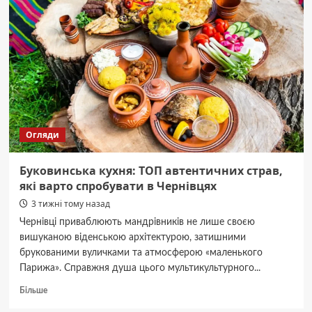
Чернівцях:
Трагічна
знахідка
тіла
8-
річного
Ігоря
Лопанчука.
Огляди
Буковинська кухня: ТОП автентичних страв,
які варто спробувати в Чернівцях
3 тижні тому назад
Чернівці приваблюють мандрівників не лише своєю
вишуканою віденською архітектурою, затишними
брукованими вуличками та атмосферою «маленького
Парижа». Справжня душа цього мультикультурного...
Докладніше
Більше
про