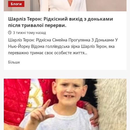
Блоги
Шарліз Терон: Рідкісний вихід з доньками
після тривалої перерви.
3 тижні тому назад
Шарліз Терон: Рідкісна Сімейна Прогулянка З Доньками У
Нью-Йорку Відома голлівудська зірка Шарліз Терон, яка
переважно тримає своє особисте життя...
Докладніше
Більше
про
Шарліз
Терон:
Рідкісний
вихід
з
доньками
після
тривалої
перерви.