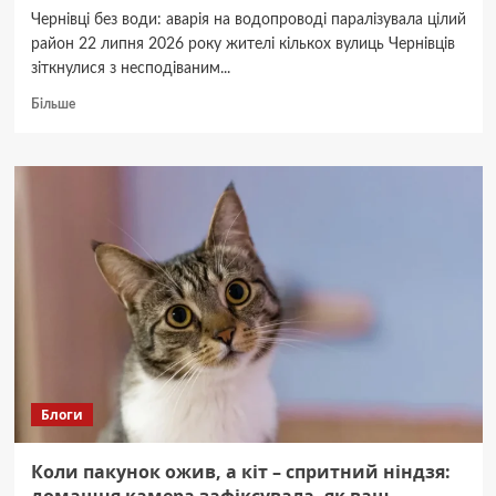
Чернівці без води: аварія на водопроводі паралізувала цілий
район 22 липня 2026 року жителі кількох вулиць Чернівців
зіткнулися з несподіваним...
Докладніше
Більше
про
У
Чернівцях
перекрили
воду:
пошкоджено
трубу,
список
вулиць,
де
немає
водопостачання
Блоги
Коли пакунок ожив, а кіт – спритний ніндзя: