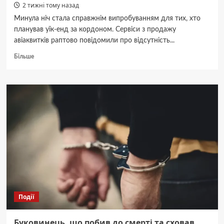
2 тижні тому назад
Минула ніч стала справжнім випробуванням для тих, хто
планував уїк-енд за кордоном. Сервіси з продажу
авіаквитків раптово повідомили про відсутність...
Докладніше
Більше
про
Штучний
інтелект
влаштував
авіаційний
колапс:
рейси
на
вихідні
зникли,
викликавши
паніку
серед
пасажирів
Події
Буковинець, що побив до смерті та сховав