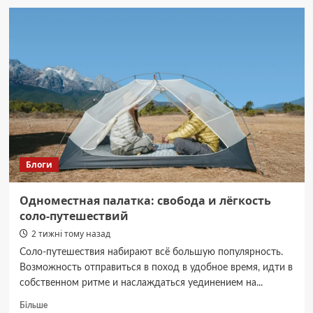
Зірвано
теракт
в
Івано-
Франківську,
затримано
агента
РФ.
Блоги
Одноместная палатка: свобода и лёгкость
соло-путешествий
2 тижні тому назад
Соло-путешествия набирают всё большую популярность.
Возможность отправиться в поход в удобное время, идти в
собственном ритме и наслаждаться уединением на...
Докладніше
Більше