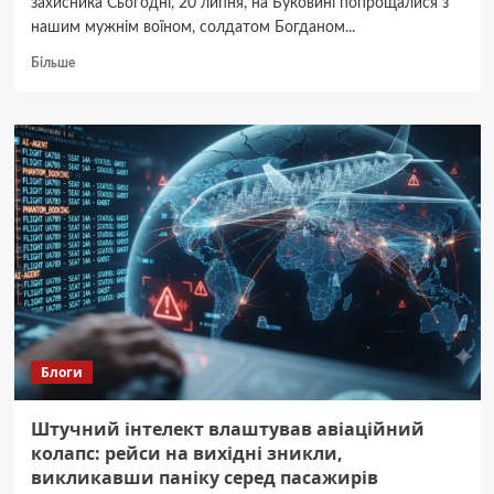
захисника Сьогодні, 20 липня, на Буковині попрощалися з
нашим мужнім воїном, солдатом Богданом...
Докладніше
Більше
про
На
Буковині
проводжають
у
вічність
Героя:
мужній
захисник
віддав
життя
за
Україну.
Блоги
Штучний інтелект влаштував авіаційний
колапс: рейси на вихідні зникли,
викликавши паніку серед пасажирів