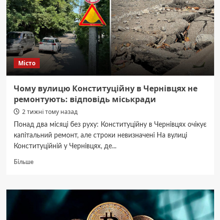
новий
Доктор
Дум.
Місто
Чому вулицю Конституційну в Чернівцях не
ремонтують: відповідь міськради
2 тижні тому назад
Понад два місяці без руху: Конституційну в Чернівцях очікує
капітальний ремонт, але строки невизначені На вулиці
Конституційній у Чернівцях, де...
Докладніше
Більше
про
Чому
вулицю
Конституційну
в
Чернівцях