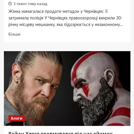
3 тижні тому назад
Жінка намагалася продати метадон у Чернівцях: її
затримала поліція У Чернівцях правоохоронці викрили 30-
річну місцеву мешканку, яка підозрюється у незаконному...
Докладніше
Більше
про
У
Чернівцях:
30-
річна
жінка
“закладала”
нарковмісні
речовини
Блоги
Райан Херст травмувався під час зйомок