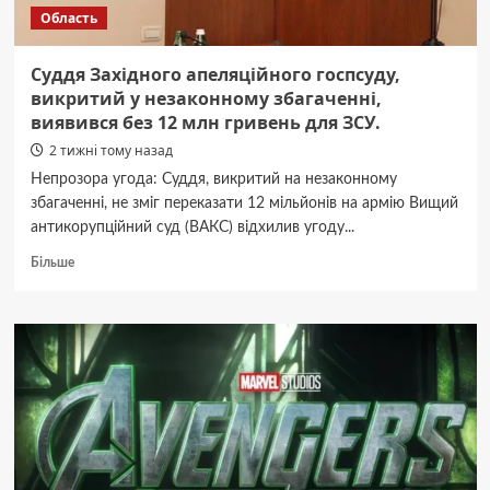
Область
Суддя Західного апеляційного госпсуду,
викритий у незаконному збагаченні,
виявився без 12 млн гривень для ЗСУ.
2 тижні тому назад
Непрозора угода: Суддя, викритий на незаконному
збагаченні, не зміг переказати 12 мільйонів на армію Вищий
антикорупційний суд (ВАКС) відхилив угоду...
Докладніше
Більше
про
Суддя
Західного
апеляційного
госпсуду,
викритий
у
незаконному
збагаченні,
виявився
без