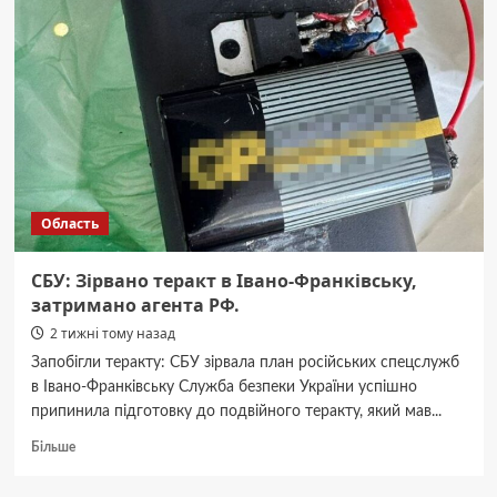
троє
буковинців
втратили
65
тис.
грн
через
курси
та
солярку
Область
шахраїв.
</strong>
</p>
СБУ: Зірвано теракт в Івано-Франківську,
затримано агента РФ.
2 тижні тому назад
Запобігли теракту: СБУ зірвала план російських спецслужб
в Івано-Франківську Служба безпеки України успішно
припинила підготовку до подвійного теракту, який мав...
Докладніше
Більше
про
СБУ: