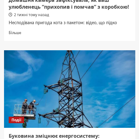
домашня камера зафіксувала, як ваш
улюбленець “прихопив і помчав” з коробкою!
2 тижні тому назад
Несподівана пригода кота з пакетом: відео, що підко
Докладніше
Більше
про
Коли
пакунок
ожив,
а
кіт
–
спритний
ніндзя:
домашня
камера
зафіксувала,
як
ваш
Події
улюбленець
“прихопив
і
Буковина зміцнює енергосистему:
помчав”