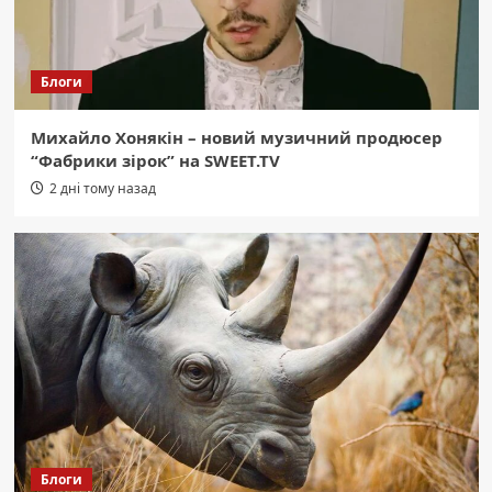
Блоги
Михайло Хонякін – новий музичний продюсер
“Фабрики зірок” на SWEET.TV
2 дні тому назад
Блоги