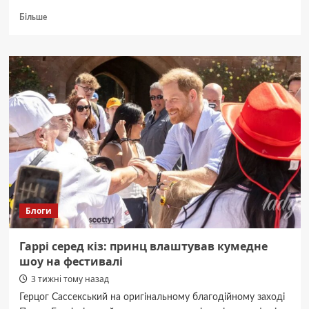
Докладніше
Більше
про
На
Буковині
знайшли
тіло
хлопчика.
Трагедія,
що
сколихнула
регіон.
Блоги
Гаррі серед кіз: принц влаштував кумедне
шоу на фестивалі
3 тижні тому назад
Герцог Сассекський на оригінальному благодійному заході