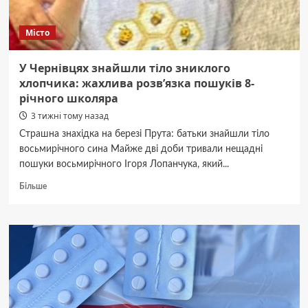
Місто
У Чернівцях знайшли тіло зниклого
хлопчика: жахлива розв’язка пошуків 8-
річного школяра
3 тижні тому назад
Страшна знахідка на березі Прута: батьки знайшли тіло
восьмирічного сина Майже дві доби тривали нещадні
пошуки восьмирічного Ігоря Лопанчука, який...
Докладніше
Більше
про
У
Чернівцях
знайшли
тіло
зниклого
хлопчика:
жахлива
розв’язка