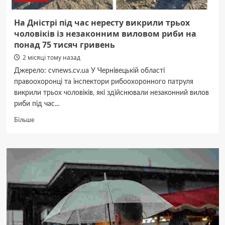
На Дністрі під час нересту викрили трьох
чоловіків із незаконним виловом риби на
понад 75 тисяч гривень
2 місяці тому назад
Джерело: cvnews.cv.ua У Чернівецькій області
правоохоронці та інспектори рибоохоронного патруля
викрили трьох чоловіків, які здійснювали незаконний вилов
риби під час...
Докладніше
Більше
про
На
Дністрі
під
час
нересту
викрили
трьох
чоловіків
із
незаконним