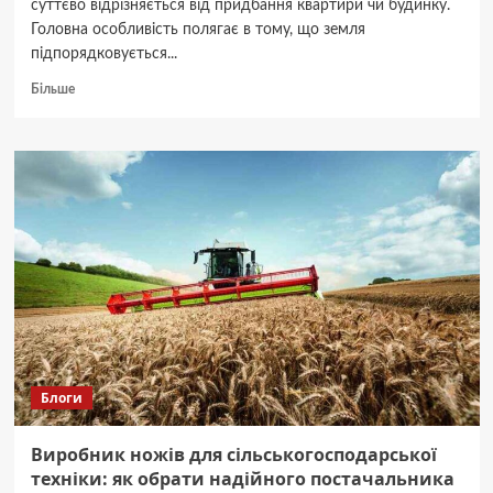
суттєво відрізняється від придбання квартири чи будинку.
Головна особливість полягає в тому, що земля
підпорядковується...
Докладніше
Більше
про
Особливості
купівлі-
продажу
земельної
ділянки:
що
перевіряє
нотаріус
Блоги
Виробник ножів для сільськогосподарської
техніки: як обрати надійного постачальника