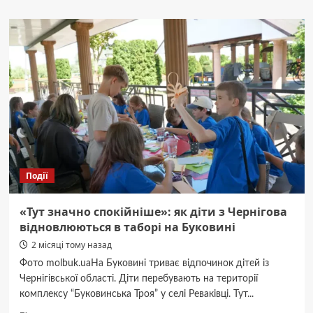
Хірургічна
стоматологія
у
Чернівцях:
сучасні
методи
лікування
та
відновлення
зубів
Події
«Тут значно спокійніше»: як діти з Чернігова
відновлюються в таборі на Буковині
2 місяці тому назад
Фото molbuk.uaНа Буковині триває відпочинок дітей із
Чернігівської області. Діти перебувають на території
комплексу “Буковинська Троя” у селі Реваківці. Тут...