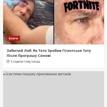
майданчик з бінокуляром подарує
краєвиди Чернівців
2
Область
Екстремальна спека: 13 порад, як
полегшити її перебіг для вашого
організму.
3
Блоги
Область
Забитий Лоб: Як Тато Зробив Гігантське Тату
СБУ: Ворог розставив “медові пастки”
Після Програшу Синові
для українських військових.
4
5 години тому назад
Область
Ожина: мало калорій, багато
клітковини. Користь та смачні способи
їсти.
5