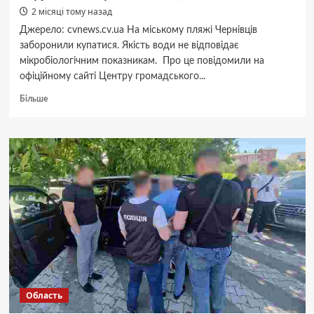
2 місяці тому назад
Джерело: cvnews.cv.ua На міському пляжі Чернівців
заборонили купатися. Якість води не відповідає
мікробіологічним показникам. Про це повідомили на
офіційному сайті Центру громадського...
Докладніше
Більше
про
На
міському
пляжі
Чернівців
виявили
порушення
норм
якості
води
Область