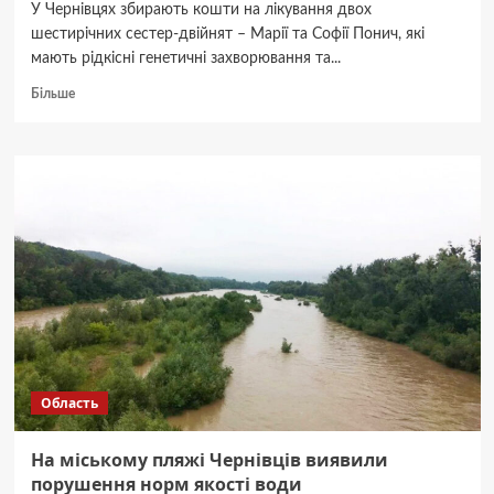
У Чернівцях збирають кошти на лікування двох
шестирічних сестер-двійнят – Марії та Софії Понич, які
мають рідкісні генетичні захворювання та...
Докладніше
Більше
про
У
Чернівцях
триває
збір
для
сестер-
двійнят
із
рідкісною
хворобою:
як
допомогти
Область
На міському пляжі Чернівців виявили
порушення норм якості води