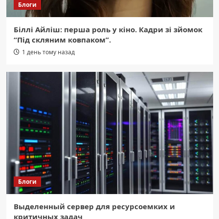
Блоги
Біллі Айліш: перша роль у кіно. Кадри зі зйомок
“Під скляним ковпаком”.
1 день тому назад
Блоги
Выделенный сервер для ресурсоемких и
критичных задач