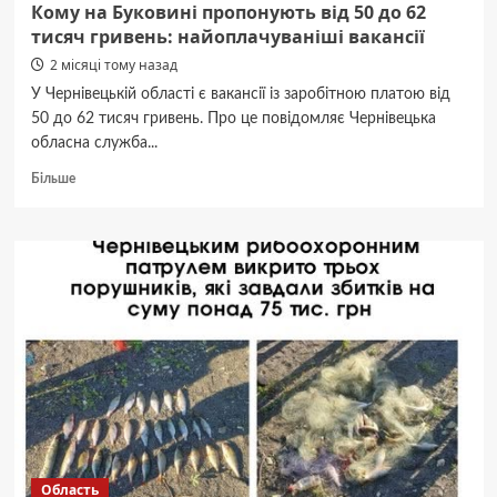
Кому на Буковині пропонують від 50 до 62
тисяч гривень: найоплачуваніші вакансії
2 місяці тому назад
У Чернівецькій області є вакансії із заробітною платою від
50 до 62 тисяч гривень. Про це повідомляє Чернівецька
обласна служба...
Докладніше
Більше
про
Кому
на
Буковині
пропонують
від
50
до
62
тисяч
гривень:
найоплачуваніші
вакансії
Область