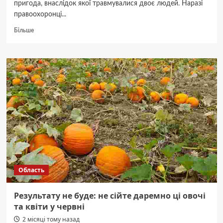
пригода, внаслідок якої травмувалися двоє людей. Наразі
правоохоронці...
Докладніше
Більше
про
У
Берегометі
зіткнулися
два
авто:
обох
водіїв
госпіталізовано
Область
Результату не буде: не сійте даремно ці овочі
та квіти у червні
2 місяці тому назад