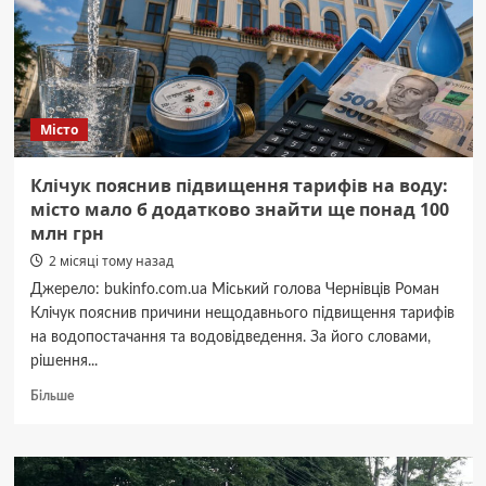
дивитись
матчі
Мундіалю
Місто
Клічук пояснив підвищення тарифів на воду:
місто мало б додатково знайти ще понад 100
млн грн
2 місяці тому назад
Джерело: bukinfo.com.ua Міський голова Чернівців Роман
Клічук пояснив причини нещодавнього підвищення тарифів
на водопостачання та водовідведення. За його словами,
рішення...
Докладніше
Більше
про
Клічук
пояснив
підвищення