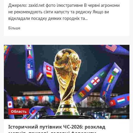
Джерело: zaxid.net фото ілюстративне В червні агрономи
не рекомендують сіяти капусту та редиску Якщо ви
відкладали посадку деяких городніх та...
Докладніше
Більше
про
Результату
не
буде:
не
сійте
даремно
ці
овочі
та
квіти
у
червні
Область
Історичний путівник ЧС-2026: розклад