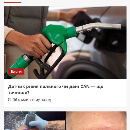
полегшити її перебіг для вашого
організму.
3
Область
СБУ: Ворог розставив “медові пастки”
для українських військових.
4
Область
Ожина: мало калорій, багато
клітковини. Користь та смачні способи
Блоги
їсти.
5
Датчик рівня пального чи дані CAN — що
Область
точніше?
На Волині й Буковині: Посадовці ТЦК
спіймані на фіктивних мобілізаціях у
36 хвилин тому назад
реєстрі «Оберіг»
1
Область
Буковина: Новий оглядовий