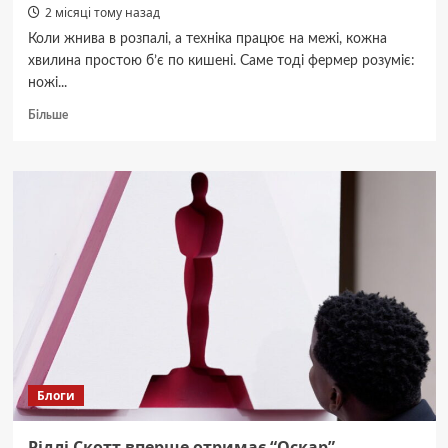
2 місяці тому назад
Коли жнива в розпалі, а техніка працює на межі, кожна
хвилина простою б’є по кишені. Саме тоді фермер розуміє:
ножі...
Докладніше
Більше
про
Виробник
ножів
для
сільськогосподарської
техніки:
як
обрати
надійного
постачальника
Блоги
Рідлі Скотт вперше отримає “Оскар”