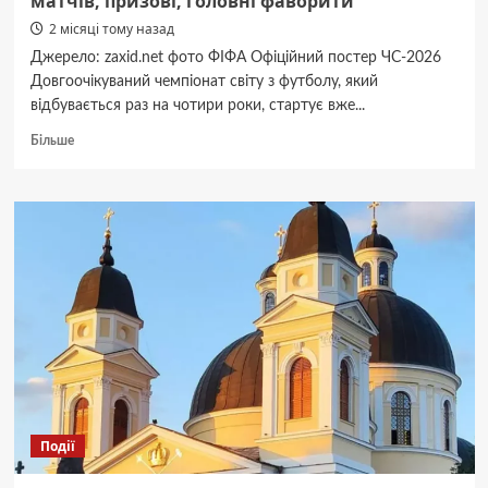
матчів, призові, головні фаворити
2 місяці тому назад
Джерело: zaxid.net фото ФІФА Офіційний постер ЧС-2026
Довгоочікуваний чемпіонат світу з футболу, який
відбувається раз на чотири роки, стартує вже...
Докладніше
Більше
про
Історичний
путівник
ЧС-2026:
розклад
матчів,
призові,
головні
фаворити
Події