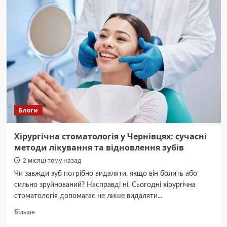
у
швидкому
косметичному
ремонті,
які
найчастіше
призводять
до
зайвих
витрат
Блоги
Хірургічна стоматологія у Чернівцях: сучасні
методи лікування та відновлення зубів
2 місяці тому назад
Чи завжди зуб потрібно видаляти, якщо він болить або
сильно зруйнований? Насправді ні. Сьогодні хірургічна
стоматологія допомагає не лише видаляти...
Докладніше
Більше
про