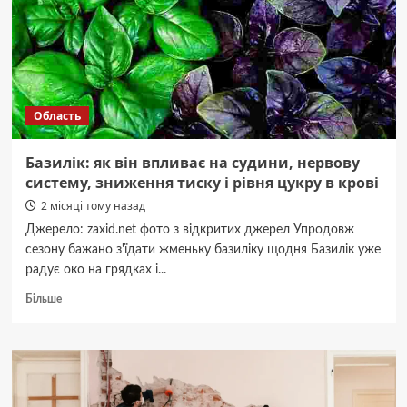
Діденко
розповіла
про
зміну
погоди
в
Область
Україні
Базилік: як він впливає на судини, нервову
систему, зниження тиску і рівня цукру в крові
2 місяці тому назад
Джерело: zaxid.net фото з відкритих джерел Упродовж
сезону бажано з'їдати жменьку базиліку щодня Базилік уже
радує око на грядках і...
Докладніше
Більше
про
Базилік:
як
він
впливає
на