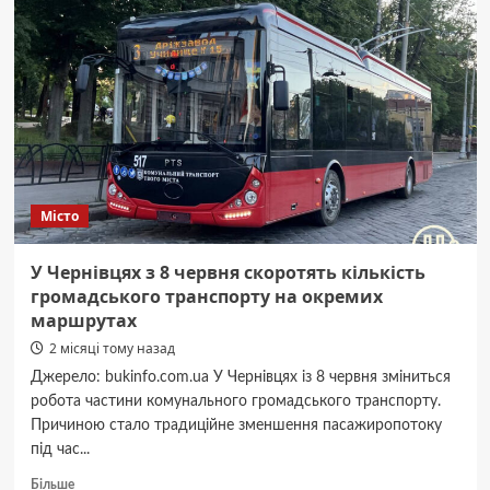
тарифів
на
воду:
місто
мало
б
додатково
знайти
ще
понад
Місто
100
млн
грн
У Чернівцях з 8 червня скоротять кількість
громадського транспорту на окремих
маршрутах
2 місяці тому назад
Джерело: bukinfo.com.ua У Чернівцях із 8 червня зміниться
робота частини комунального громадського транспорту.
Причиною стало традиційне зменшення пасажиропотоку
під час...
Докладніше
Більше