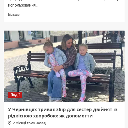
использования...
Докладніше
Більше
про
Газовая
горелка
для
туризма:
компактность
и
надёжность
Події
У Чернівцях триває збір для сестер-двійнят із
рідкісною хворобою: як допомогти
2 місяці тому назад