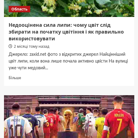
Область
Недооцінена сила липи: чому цвіт слід
збирати на початку цвітіння і як правильно
використовувати
2 місяці тому назад
Джерело: zaxid.net фото з відкритих джерел Найцінніший
цвіт липи, коли вона лише почала активно цвісти На вулиці
уже чути медовий...
Докладніше
Більше
про
Недооцінена
сила
липи:
чому
цвіт
слід
збирати
на
початку