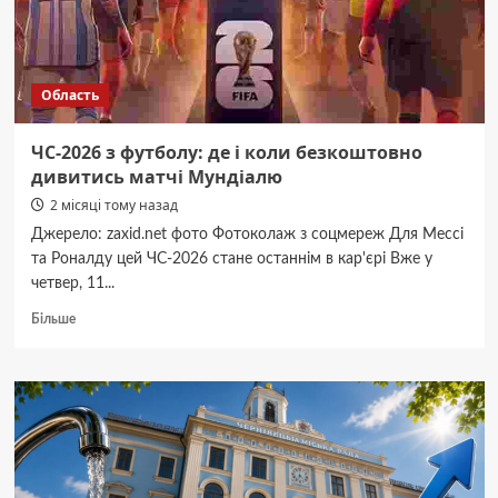
цвітіння
і
як
правильно
Область
використовувати
ЧС-2026 з футболу: де і коли безкоштовно
дивитись матчі Мундіалю
2 місяці тому назад
Джерело: zaxid.net фото Фотоколаж з соцмереж Для Мессі
та Роналду цей ЧС-2026 стане останнім в кар'єрі Вже у
четвер, 11...
Докладніше
Більше
про
ЧС-2026
з
футболу:
де
і
коли
безкоштовно