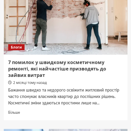
судини,
нервову
систему,
зниження
тиску
і
рівня
цукру
Блоги
в
крові
7 помилок у швидкому косметичному
ремонті, які найчастіше призводять до
зайвих витрат
2 місяці тому назад
Бажання швидко та недорого освіжити житловий простір
часто спонукає власників квартир до поспішних рішень.
Косметичні зміни здаються простими лише на...
Докладніше
Більше
про
7
помилок