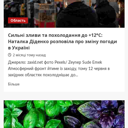
виловом
риби
на
Область
понад
75
тисяч
Сильні зливи та похолодання до +12°С:
гривень
Наталка Діденко розповіла про зміну погоди
в Україні
2 місяці тому назад
Джерело: zaxid.net фото Pexels/ Zeynep Sude Emek
Атмосферний фронт йтиме із заходу, тому 12 червня в
західних областях похолоднішає до...
Докладніше
Більше
про
Сильні
зливи
та
похолодання
до
+12°С:
Наталка