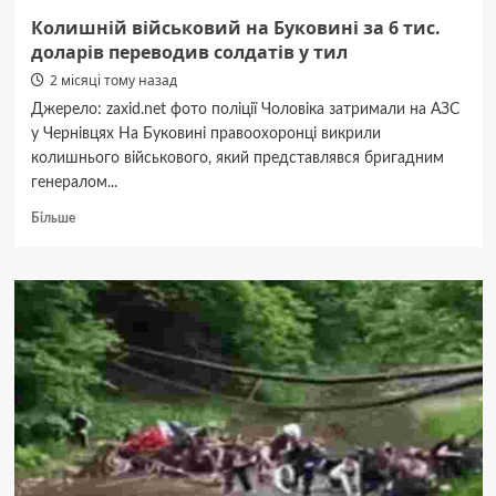
Колишній військовий на Буковині за 6 тис.
доларів переводив солдатів у тил
2 місяці тому назад
Джерело: zaxid.net фото поліції Чоловіка затримали на АЗС
у Чернівцях На Буковині правоохоронці викрили
колишнього військового, який представлявся бригадним
генералом...
Докладніше
Більше
про
Колишній
військовий
на
Буковині
за
6
тис.
доларів
переводив
солдатів
у
тил