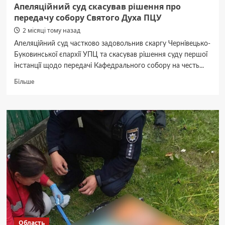
Апеляційний суд скасував рішення про
передачу собору Святого Духа ПЦУ
2 місяці тому назад
Апеляційний суд частково задовольнив скаргу Чернівецько-
Буковинської єпархії УПЦ та скасував рішення суду першої
інстанції щодо передачі Кафедрального собору на честь...
Докладніше
Більше
про
Апеляційний
суд
скасував
рішення
про
передачу
собору
Святого
Духа
ПЦУ
Область