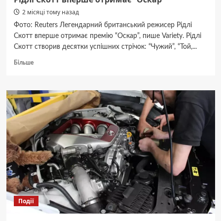
2 місяці тому назад
Фото: Reuters Легендарний британський режисер Рідлі
Скотт вперше отримає премію “Оскар”, пише Variety. Рідлі
Скотт створив десятки успішних стрічок: “Чужий”, “Той,...
Докладніше
Більше
про
Рідлі
Скотт
вперше
отримає
“Оскар”
Події