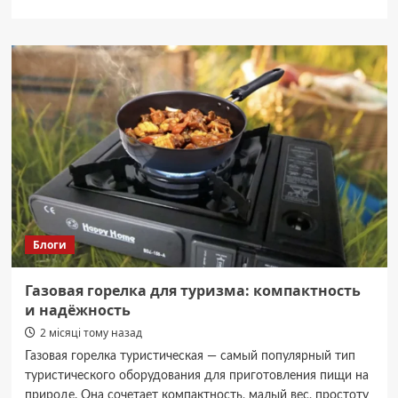
про
У
Чернівцях
з
8
червня
скоротять
кількість
громадського
транспорту
на
окремих
маршрутах
Блоги
Газовая горелка для туризма: компактность
и надёжность
2 місяці тому назад
Газовая горелка туристическая — самый популярный тип
туристического оборудования для приготовления пищи на
природе. Она сочетает компактность, малый вес, простоту