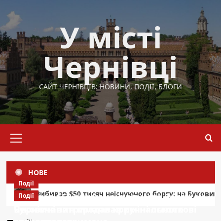
Перейти
до
У місті
вмісту
Чернівці
САЙТ ЧЕРНІВЦІВ: НОВИНИ, ПОДІЇ, БЛОГИ
Основне
меню
НОВЕ
Події
сяч неіснуючого боргу: на Буковині затримали кримінальн
Вибивав $50 тисяч неіснуючого боргу: на
Події
Буковині затримали кримінального
Чернівчанин продавав ручні осколкові
Область
Місто