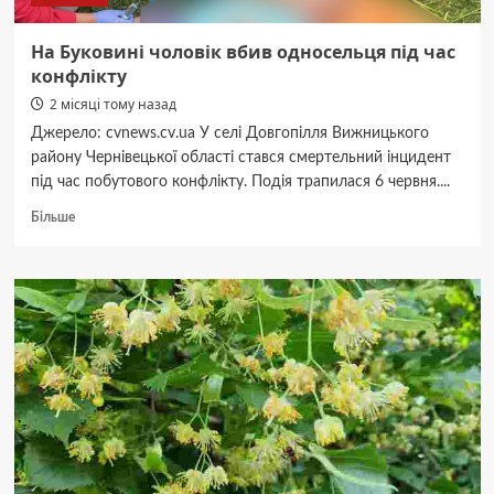
На Буковині чоловік вбив односельця під час
конфлікту
2 місяці тому назад
Джерело: cvnews.cv.ua У селі Довгопілля Вижницького
району Чернівецької області стався смертельний інцидент
під час побутового конфлікту. Подія трапилася 6 червня....
Докладніше
Більше
про
На
Буковині
чоловік
вбив
односельця
під
час
конфлікту