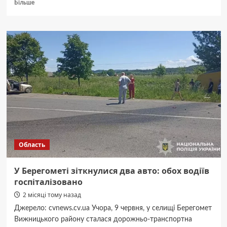
Докладніше
Більше
про
«Тут
значно
спокійніше»:
як
діти
з
Чернігова
відновлюються
в
таборі
на
Буковині
Область
У Берегометі зіткнулися два авто: обох водіїв
госпіталізовано
2 місяці тому назад
Джерело: cvnews.cv.ua Учора, 9 червня, у селищі Берегомет
Вижницького району сталася дорожньо-транспортна